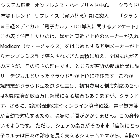
システム形態
オンプレミス・ハイブリッド中心
クラウド
市場トレンド
リプレイス（買い替え）期に突入
「クラウ
※日経メディカル「電子カルテ・ICT導入に関するアンケート
この表で注目したいのは、累計と直近で上位のメーカーが入れ
Medicom（ウィーメックス）をはじめとする老舗メーカー
らオンプレミス型で導入されてきた蓄積に加え、全国に広がる
の厚さが、その強さの理由です。 ところが直近の新規開業に絞る
リーデジカルといったクラウド型が上位に並びます。これが「
規開業がクラウド型を選ぶ理由は、初期費用と制度対応の２つ
は初期投資が数百万円規模になる場合もありますが、クラウド
す。さらに、診療報酬改定やオンライン資格確認、電子処方箋
が自動で対応するため、現場の手間がかかりません。この身軽
いるようです。 ただし、シェアの高さがそのまま「自院にと
子カルテは日々の診療を長く支えるシステムですから、自院の