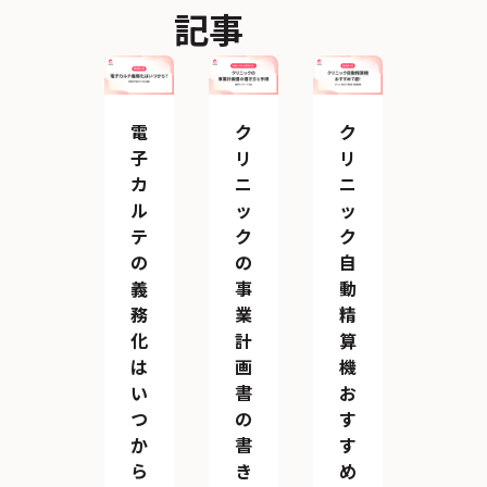
記事
電
ク
ク
子
リ
リ
カ
ニ
ニ
ル
ッ
ッ
テ
ク
ク
の
の
自
義
事
動
務
業
精
化
計
算
は
画
機
い
書
お
つ
の
す
か
書
す
ら
き
め