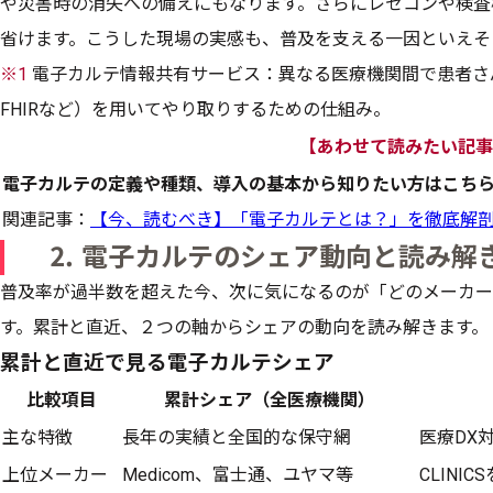
や災害時の消失への備えにもなります。さらにレセコンや検査
省けます。こうした現場の実感も、普及を支える一因といえそ
※1
電子カルテ情報共有サービス：異なる医療機関間で患者さ
FHIRなど）を用いてやり取りするための仕組み。
【あわせて読みたい記事
電子カルテの定義や種類、導入の基本から知りたい方はこち
関連記事：
【今、読むべき】「電子カルテとは？」を徹底解
⒉ 電子カルテのシェア動向と読み解
普及率が過半数を超えた今、次に気になるのが「どのメーカー
す。累計と直近、２つの軸からシェアの動向を読み解きます。
累計と直近で見る電子カルテシェア
比較項目
累計シェア（全医療機関）
主な特徴
長年の実績と全国的な保守網
医療DX
上位メーカー
Medicom、富士通、ユヤマ等
CLIN