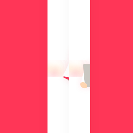
ド
検
討
気
中
に
の
な
方
る
に
操
向
作
け
性
て、
や
導
機
入
能
の
を
メ
、
リ
実
ッ
際
ト
の
や
画
機