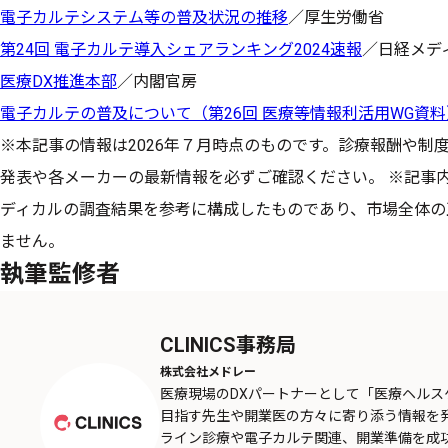
電子カルテシステム等の普及状況の推移
／厚生労働省
第24回 電子カルテ導入シェアランキング2024速報
／日経メデ
医療DX推進本部
／内閣官房
電子カルテの普及について（第26回 医療等情報利活用WG資料
※本記事の情報は2026年７月時点のものです。診療報酬や制
発表や各メーカーの最新情報を必ずご確認ください。 ※記事
ディカルの調査結果を参考に構成したものであり、市場全体の
ません。
執筆監修者
CLINICS事務局
株式会社メドレー
医療現場のDXパートナーとして「医療ヘル
目指す先生や開業医の方々に寄り添う情報を
ライン診療や電子カルテ関連、開業準備を成