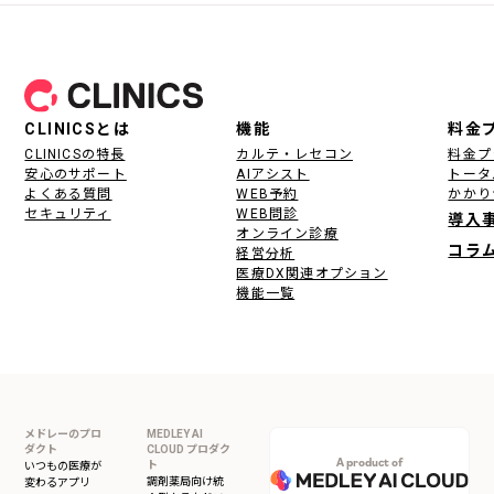
フッター
CLINICSとは
機能
料金
CLINICSの特長
カルテ・レセコン
料金プ
安心のサポート
AIアシスト
トータ
よくある質問
WEB予約
かかり
セキュリティ
WEB問診
導入
オンライン診療
コラ
経営分析
医療DX関連オプション
機能一覧
メドレーのプロ
MEDLEY AI
ダクト
CLOUD プロダク
A product of
ト
いつもの医療が
調剤薬局向け統
変わるアプリ