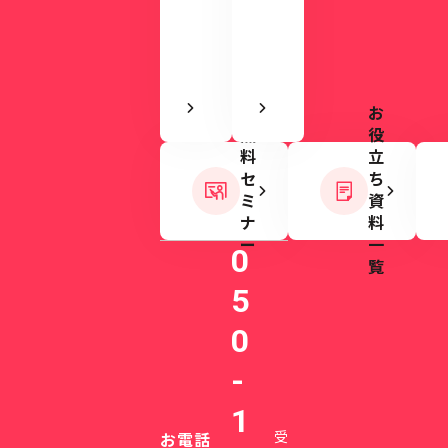
で
す。
き
ま
す
お
無
役
料
立
セ
ち
ミ
資
ナ
料
ー
一
0
覧
5
0
-
1
受
お電話