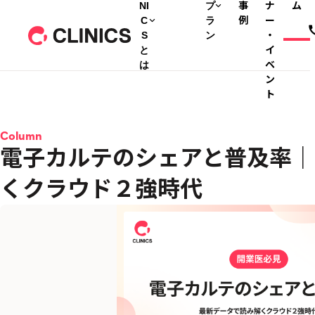
NI
プ
事
ナ
ム
C
ラ
例
ー
S
ン
・
と
イ
は
ベ
ン
ト
Column
電子カルテのシェアと普及率｜
くクラウド２強時代