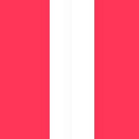
面
能
で
、
チ
活
ェ
用
ッ
事
ク
例
数
が
分
わ
の
か
デ
る
モ
資
で
料
使
を
い
ご
や
用
す
意
さ
し
を
て
実
い
感
ま