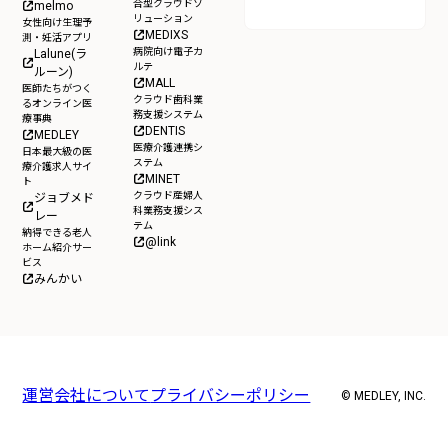
合型クラウドソ
melmo
リューション
女性向け生理予
MEDIXS
測・妊活アプリ
病院向け電子カ
Lalune(ラ
ルテ
ルーン)
MALL
医師たちがつく
クラウド歯科業
るオンライン医
務支援システム
療事典
DENTIS
MEDLEY
医療介護連携シ
日本最大級の医
ステム
療介護求人サイ
MINET
ト
クラウド産婦人
ジョブメド
科業務支援シス
レー
テム
納得できる老人
@link
ホーム紹介サー
ビス
みんかい
運営会社について
プライバシーポリシー
© MEDLEY, INC.