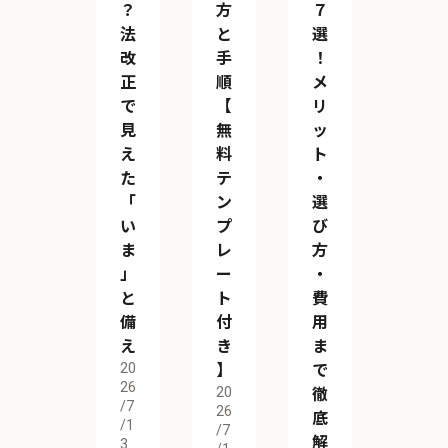
？
方
７
法
と
選
改
手
！
正
順
メ
で
【
リ
見
無
ッ
え
料
ト
た
テ
・
「
ン
選
い
プ
び
ま
レ
方
」
ー
・
と
ト
費
備
付
用
え
き
ま
20
】
で
26
20
徹
/7
26
底
/1
/7
解
3