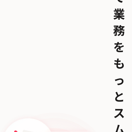
業
務
を
も
っ
と
ス
ム