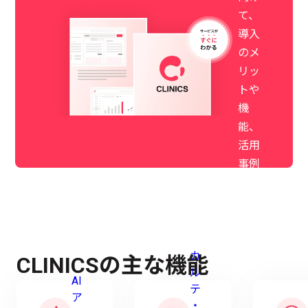
て、
導入
のメ
リッ
トや
機
能、
活用
事例
がわ
かる
資料
をご
カ
用意
CLINICSの主な機能
ル
して
AI
テ
いま
ア
・