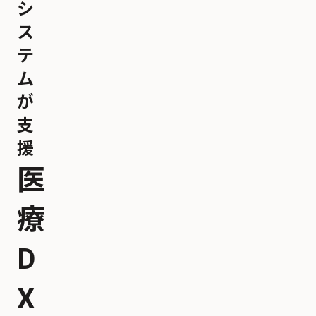
シ
ス
テ
ム
が
支
援
医
療
D
X