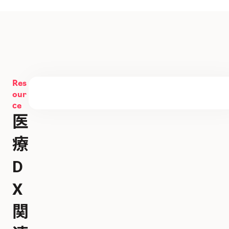
Res
our
ce
医
療
D
X
関