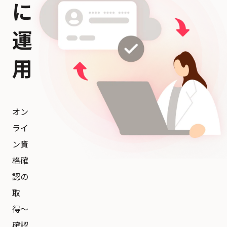
に
運
用
オン
ライ
ン資
格確
認の
取
得〜
確認