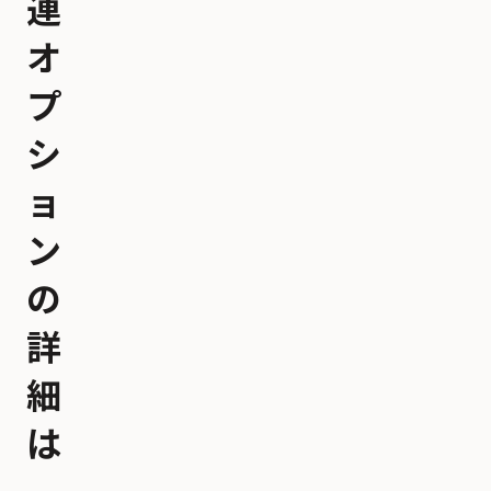
連
オ
プ
シ
ョ
ン
の
詳
細
は