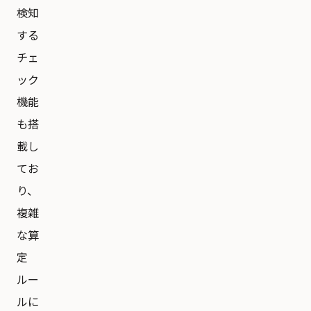
検知
する
チェ
ック
機能
も搭
載し
てお
り、
複雑
な算
定
ルー
ルに