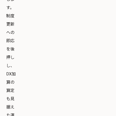
す。
制度
更新
への
即応
を後
押し
し、
DX加
算の
算定
も見
据え
た運