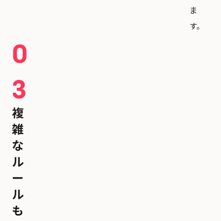
ま
す。
0
3
複
雑
な
ル
ー
ル
も