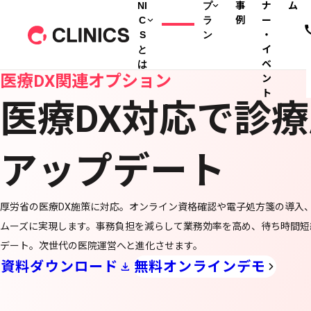
NI
プ
事
ナ
ム
C
ラ
例
ー
S
ン
・
と
イ
は
ベ
医療DX関連オプション
ン
ト
医療DX対応で
診療
アップデート
厚労省の医療DX施策に対応。オンライン資格確認や電子処方箋の導入、
ムーズに実現します。事務負担を減らして業務効率を高め、待ち時間短
デート。次世代の医院運営へと進化させます。
資料ダウンロード
無料オンラインデモ