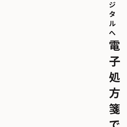
ジ
タ
ル
へ
電
子
処
方
箋
で