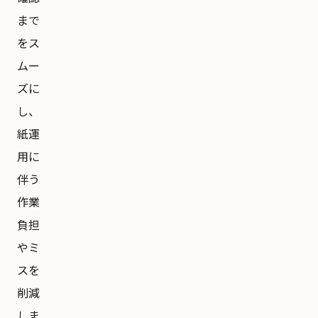
まで
をス
ムー
ズに
し、
紙運
用に
伴う
作業
負担
やミ
スを
削減
しま