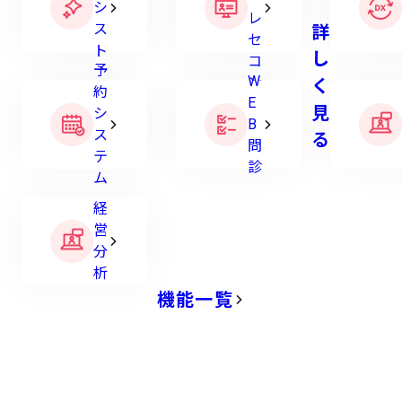
す。
シ
レ
ス
詳
セ
ト
し
コ
予
W
ン
く
約
E
見
シ
B
ス
る
問
テ
診
ム
経
営
分
析
機能一覧