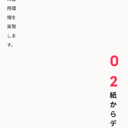
用環
境を
実現
しま
す。
0
2
紙
か
ら
デ