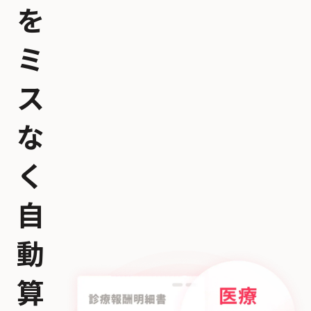
を
ミ
ス
な
く
自
動
算