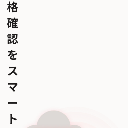
格
確
認
を
ス
マ
ー
ト