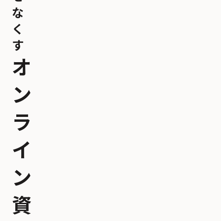
な
く
す
オ
ン
ラ
イ
ン
資