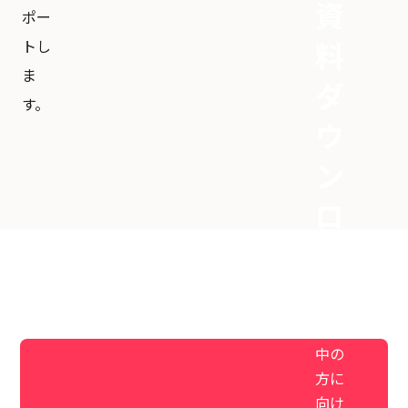
資
ポー
トし
料
ま
ダ
す。
ウ
ン
ロ
ー
ド
検討
中の
方に
向け