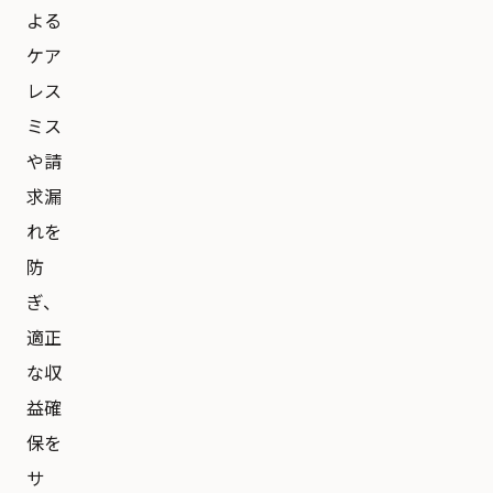
よる
ケア
レス
ミス
や請
求漏
れを
防
ぎ、
適正
な収
益確
保を
サ