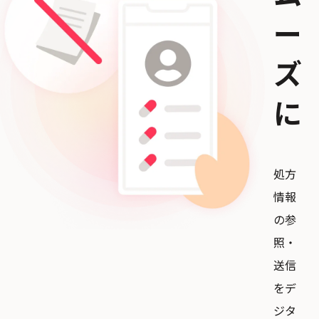
ー
ズ
に
処方
情報
の参
照・
送信
をデ
ジタ