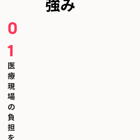
強み
0
1
医
療
現
場
の
負
担
を