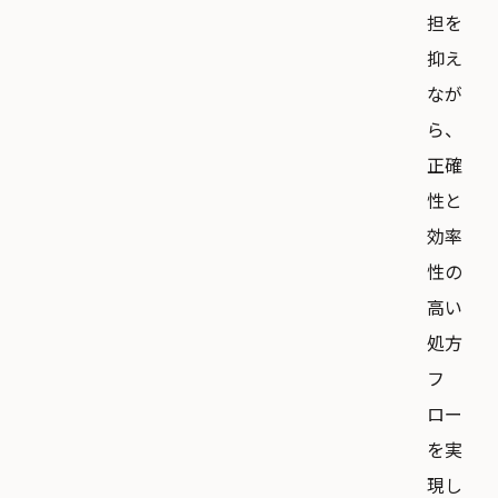
担を
抑え
なが
ら、
正確
性と
効率
性の
高い
処方
フ
ロー
を実
現し