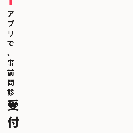
ア
プ
リ
で
、
事
前
問
診
受
付