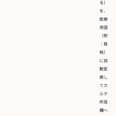
る）
を、
医療
用語
（例
：発
熱）
に自
動変
換し
てカ
ルテ
所見
欄へ