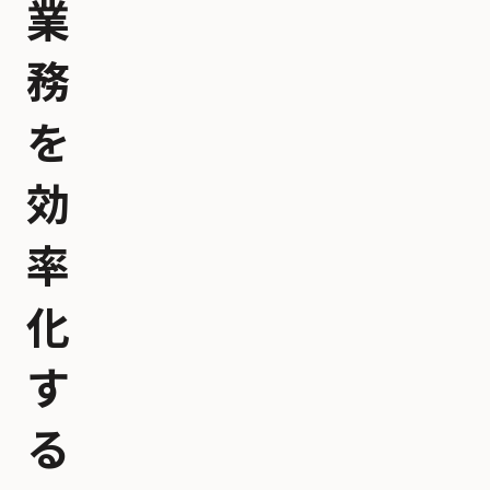
業
務
を
効
率
化
す
る