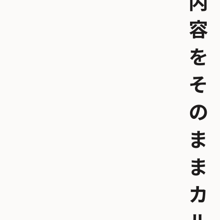
内
容
を
そ
の
ま
ま
カ