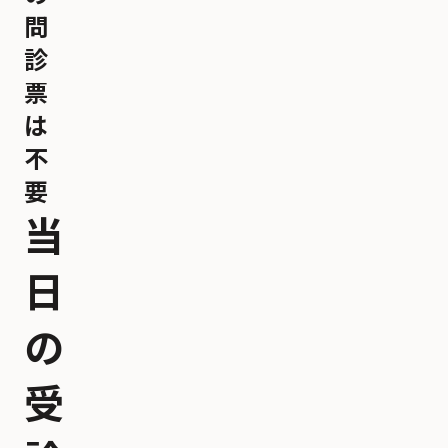
問
診
票
は
不
要
当
日
の
受