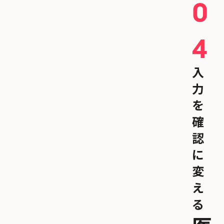
0
4
入
力
を
確
認
に
変
え
る