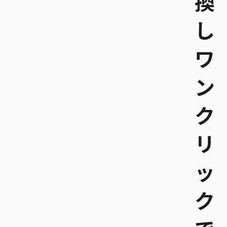
換
し
ワ
ン
ク
リ
ッ
ク