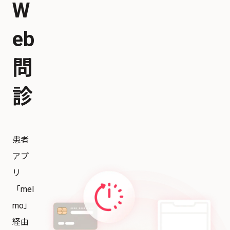
W
eb
問
診
患者
アプ
リ
「mel
mo」
経由