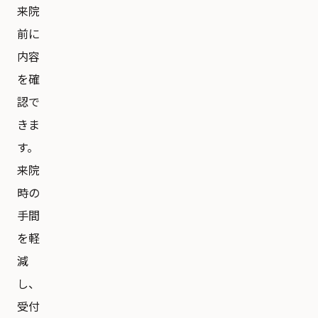
来院
前に
内容
を確
認で
きま
す。
来院
時の
手間
を軽
減
し、
受付