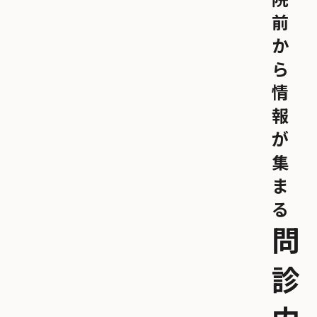
院
前
か
ら
情
報
が
集
ま
る
問
診