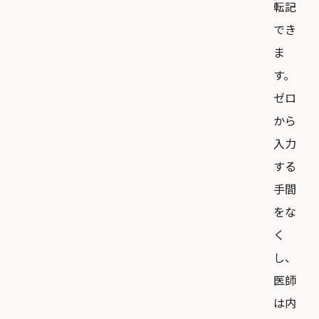
転記
でき
ま
す。
ゼロ
から
入力
する
手間
をな
く
し、
医師
は内