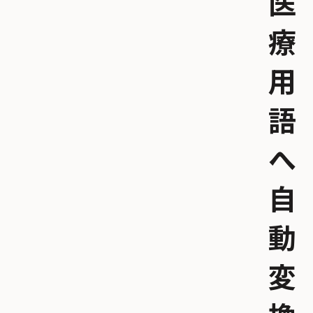
医
療
用
語
へ
自
動
変