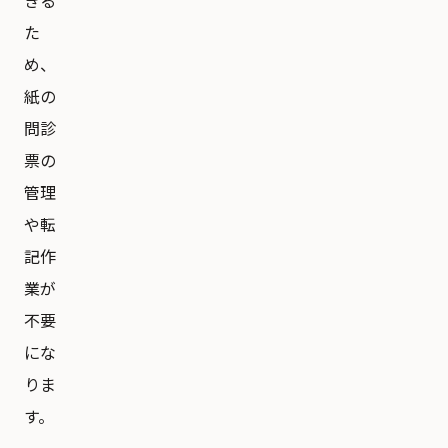
きる
た
め、
紙の
問診
票の
管理
や転
記作
業が
不要
にな
りま
す。