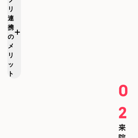
リ
連
携
の
メ
リ
ッ
ト
0
2
来