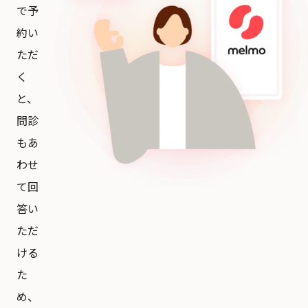
で予
約い
ただ
く
と、
問診
もあ
わせ
て回
答い
ただ
ける
た
め、