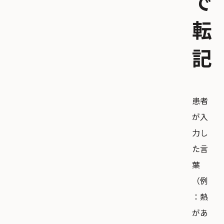
で
転
記
患者
が入
力し
た言
葉
（例
：熱
があ