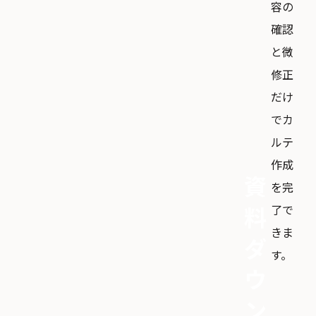
容の
確認
と微
修正
だけ
でカ
ルテ
作成
資
を完
了で
料
きま
ダ
す。
ウ
ン