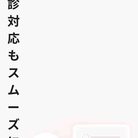
診
対
応
も
ス
ム
ー
ズ