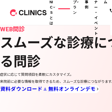
NI
プ
事
ナ
ム
C
ラ
例
ー
S
ン
・
と
イ
は
ベ
WEB問診
ン
ト
スムーズな診療に
る問診
症状に応じて質問項目を柔軟にカスタマイズ。
来院前に必要な情報を取得できるため、スムーズな診療につながります
資料ダウンロード
無料オンラインデモ