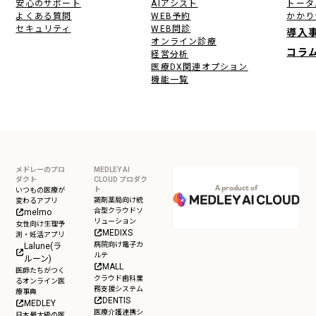
安心のサポート
AIアシスト
トータ
よくある質問
WEB予約
かかり
セキュリティ
WEB問診
導入
オンライン診療
コラ
経営分析
医療DX関連オプション
機能一覧
メドレーのプロ
MEDLEY AI
ダクト
CLOUD プロダク
A product of
ト
いつもの医療が
調剤薬局向け統
変わるアプリ
合型クラウドソ
melmo
リューション
女性向け生理予
MEDIXS
測・妊活アプリ
病院向け電子カ
Lalune(ラ
ルテ
ルーン)
MALL
医師たちがつく
クラウド歯科業
るオンライン医
務支援システム
療事典
DENTIS
MEDLEY
医療介護連携シ
日本最大級の医