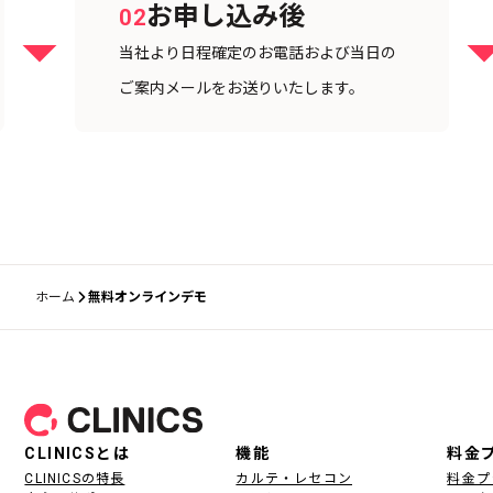
お申し込み後
02
当社より日程確定のお電話および当日の
ご案内メールをお送りいたします。
ホーム
無料オンラインデモ
フッター
CLINICSとは
機能
料金
CLINICSの特長
カルテ・レセコン
料金プ