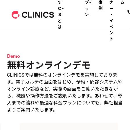
NI
プ
事
ナ
ム
C
ラ
例
ー
S
ン
・
と
イ
は
ベ
ン
ト
Demo
無料オンラインデモ
CLINICSでは無料のオンラインデモを実施しておりま
す。電子カルテの画面をはじめ、予約・問診システムや
オンライン診療など、実際の画面をご覧いただきなが
ら、機能や操作方法をご説明いたします。あわせて、導
入までの流れや最適な料金プランについても、弊社担当
よりご案内いたします。