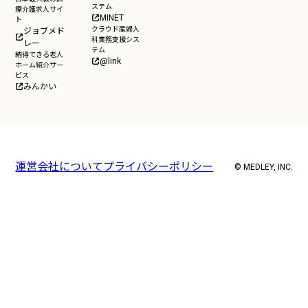
ステム
療介護求人サイ
MINET
ト
クラウド産婦人
ジョブメド
科業務支援シス
レー
テム
納得できる老人
@link
ホーム紹介サー
ビス
みんかい
運営会社について
プライバシーポリシー
© MEDLEY, INC.