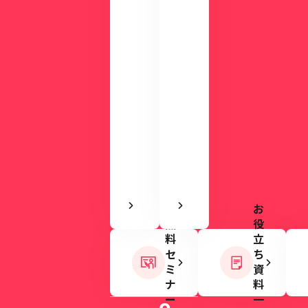
使
を
い
ご
や
用
す
意
さ
し
を
て
実
い
感
ま
で
す。
き
ま
す
お
無
役
料
立
セ
ち
ミ
資
ナ
料
ー
一