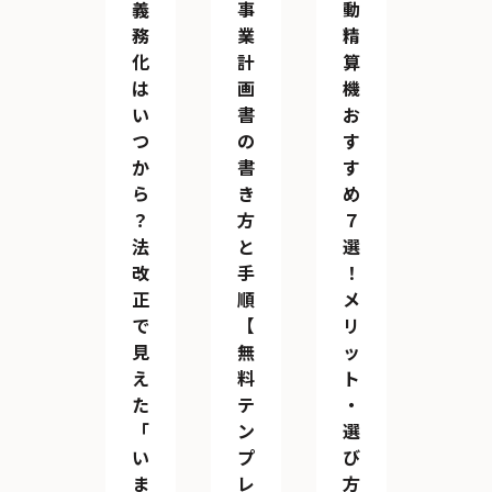
義
事
動
務
業
精
化
計
算
は
画
機
い
書
お
つ
の
す
か
書
す
ら
き
め
？
方
７
法
と
選
改
手
！
正
順
メ
で
【
リ
見
無
ッ
え
料
ト
た
テ
・
「
ン
選
い
プ
び
ま
レ
方