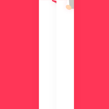
機
入
能
の
を
メ
、
リ
実
ッ
際
ト
の
や
画
機
面
能
で
、
チ
活
ェ
用
ッ
事
ク
例
数
が
分
わ
の
か
デ
る
モ
資
で
料