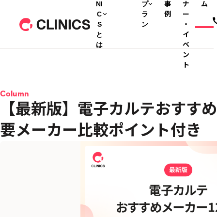
NI
プ
事
ナ
ム
C
ラ
例
ー
S
ン
・
と
イ
は
ベ
ン
ト
Column
【最新版】電子カルテおすすめ
要メーカー比較ポイント付き