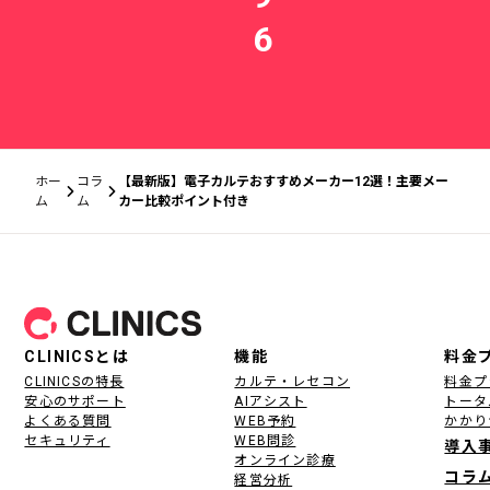
6
ホー
コラ
【最新版】電子カルテおすすめメーカー12選！主要メー
ム
ム
カー比較ポイント付き
フッター
CLINICSとは
機能
料金
CLINICSの特長
カルテ・レセコン
料金プ
安心のサポート
AIアシスト
トータ
よくある質問
WEB予約
かかり
セキュリティ
WEB問診
導入
オンライン診療
コラ
経営分析