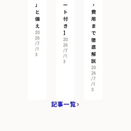
」
ー
・
と
ト
費
備
付
用
え
き
ま
20
】
で
26
20
徹
/7
26
底
/1
/7
解
3
/1
説
3
20
26
/7
/1
3
記事一覧