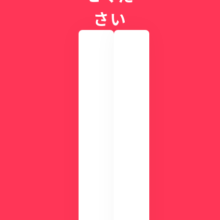
さい
実
際
の
画
CLI
面
NIC
を
Sが
確
す
認
ぐ
し
に
て
わ
み
か
ま
る
せ
！
ん
資
か
？
料