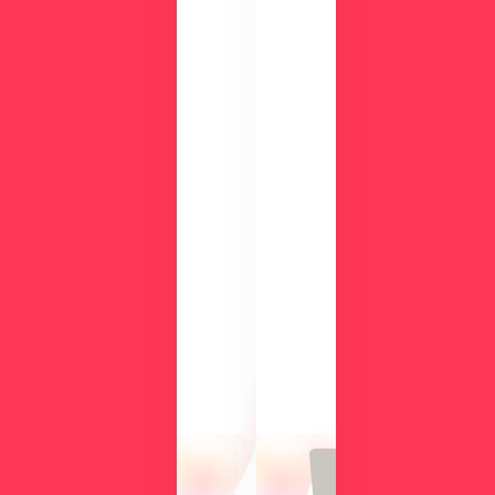
ダ
ウ
ン
ロ
ー
ド
検
討
気
中
に
の
な
方
る
に
操
向
作
け
性
て、
や
導