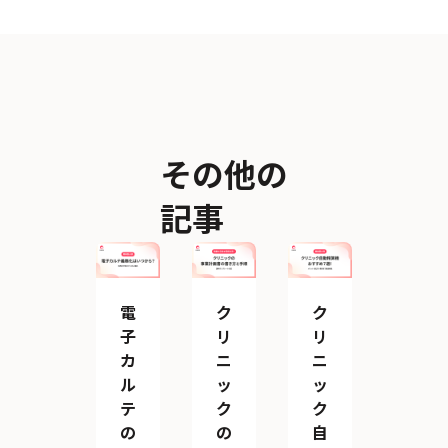
その他の
記事
電
ク
ク
子
リ
リ
カ
ニ
ニ
ル
ッ
ッ
テ
ク
ク
の
の
自