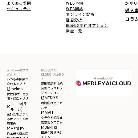
よくある質問
WEB予約
かかり
セキュリティ
WEB問診
導入
オンライン診療
コラ
経営分析
医療DX関連オプション
機能一覧
メドレーのプロ
MEDLEY AI
ダクト
CLOUD プロダク
A product of
ト
いつもの医療が
調剤薬局向け統
変わるアプリ
合型クラウドソ
melmo
リューション
女性向け生理予
MEDIXS
測・妊活アプリ
病院向け電子カ
Lalune(ラ
ルテ
ルーン)
MALL
医師たちがつく
クラウド歯科業
るオンライン医
務支援システム
療事典
DENTIS
MEDLEY
医療介護連携シ
日本最大級の医
ステム