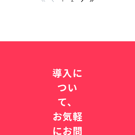
1
2
新患が
時から
仕込
最初のページへ
前のページへ
次のページへ
最後のページへ
途切れ
仕込
む、理
ないク
む、理
想の経
リニッ
想の経
営を支
ク作り
営を支
える
える
「重要
「重要
KPI」
KPI」
の設計
の設計
図〜
図〜
導入に
つい
て、
お気軽
にお問