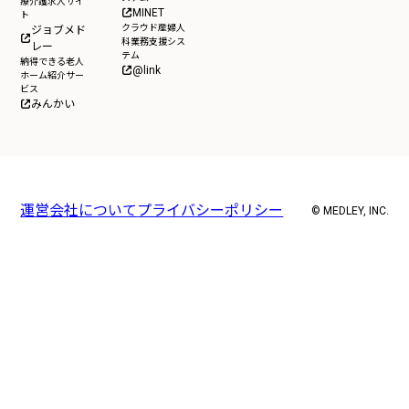
療介護求人サイ
MINET
ト
クラウド産婦人
ジョブメド
科業務支援シス
レー
テム
納得できる老人
@link
ホーム紹介サー
ビス
みんかい
運営会社について
プライバシーポリシー
© MEDLEY, INC.