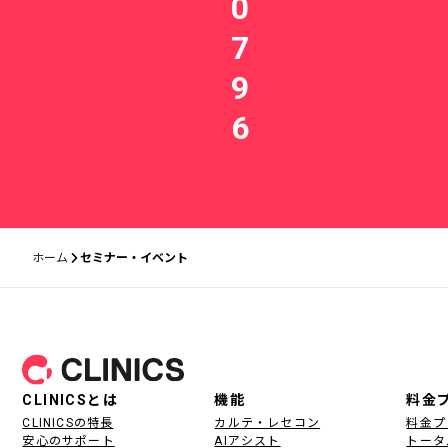
0
7
9
6
ホーム
セミナー・イベント
フッター
CLINICSとは
機能
料金
CLINICSの特長
カルテ・レセコン
料金プ
安心のサポート
AIアシスト
トータ