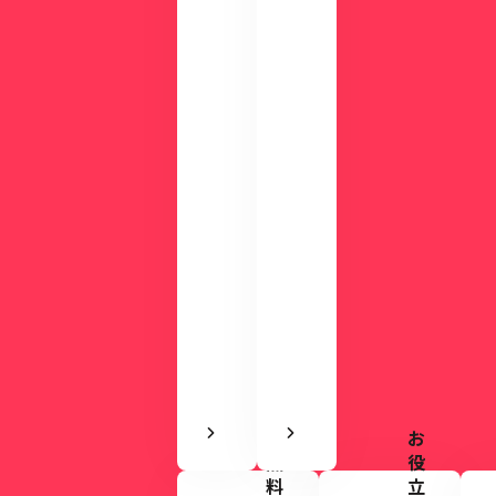
の
か
デ
る
モ
資
で
料
使
を
い
ご
や
用
す
意
さ
し
を
て
実
い
感
ま
で
す。
き
ま
す
お
無
役
料
立