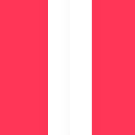
！
ん
資
か
？
料
ダ
ウ
ン
ロ
ー
ド
検
討
気
中
に
の
な
方
る
に