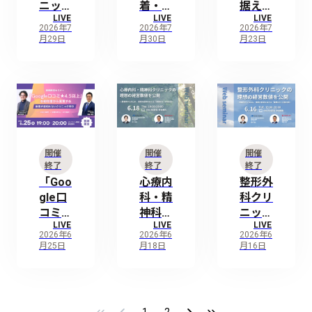
ニック
着・育
据えた
の設計
LIVE
LIVE
LIVE
×開業
成を外
10年
図〜
2026年7
2026年7
2026年7
の成
注化〜
先も後
月29日
月30日
月23日
功・失
人で悩
悔しな
敗の
まない
い「開
ルール
ための
業場
化～最
「人事
所」の
も成功
おまか
決め方
確率の
せ」開
〜成功
高い内
業戦略
するた
開催
開催
開催
視鏡ク
めの開
終了
終了
終了
リニッ
業立地
「Goo
心療内
整形外
クの開
選定と
gle口
科・精
科クリ
業モデ
ライフ
コミ
神科ク
ニック
ル～
プラン
LIVE
LIVE
LIVE
★4.5
リニッ
の理想
の考え
2026年6
2026年6
2026年6
以上」
クの理
の経営
月25日
月18日
月16日
方〜
を開業
想の経
数値を
初年度
営数値
公開
から実
を公開
〜開業
現する
〜開業
時から