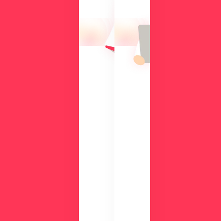
操
向
作
け
性
て、
や
導
機
入
能
の
を
メ
、
リ
実
ッ
際
ト
の
や
画
機
面
能
で
、
チ
活
ェ
用
ッ
事
ク
例
数
が
分
わ