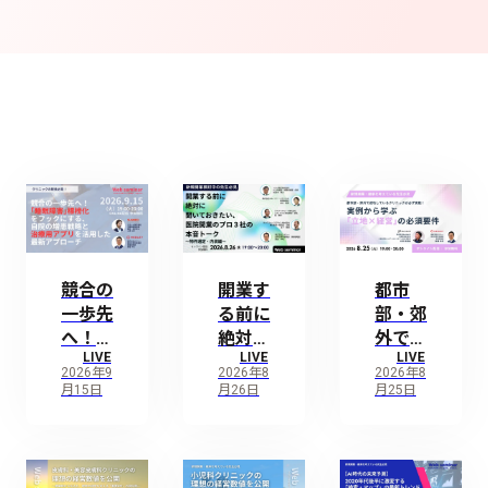
競合の
開業す
都市
一歩先
る前に
部・郊
へ！
絶対に
外で成
LIVE
LIVE
LIVE
「睡眠
聞いて
功して
2026年9
2026年8
2026年8
障害」
おきた
いるク
月15日
月26日
月25日
標榜化
い、
リニッ
をフッ
医院開
クが必
クにす
業のプ
ず実践
る自院
ロ3社
実例か