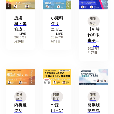
の増患
の本音
ら学ぶ
戦略と
トーク
「立地
治療用
〜物件
×経
皮膚
小児科
開催
アプリ
選定・
営」の
科・美
クリ
終了
を活用
内装
必須要
容皮膚
ニック
【AI時
した最
編〜
件
LIVE
LIVE
科クリ
の理想
代の未
新アプ
2026年8
2026年8
ニック
の経営
来予
月20日
月18日
ローチ
LIVE
の理想
数値を
測】
2026年7
の経営
公開
2020
月27日
数値を
〜開業
年代後
公開
時から
半に激
〜開業
仕込
変する
時から
む、理
「検
仕込
想の経
索・
む、理
営を支
マッ
想の経
える
プ」の
開催
開催
開催
営を支
「重要
最新ト
終了
終了
終了
える
KPI」
レンド
内視鏡
〜採
開業規
「重要
の設計
クリ
用・定
制を見
KPI」
図〜