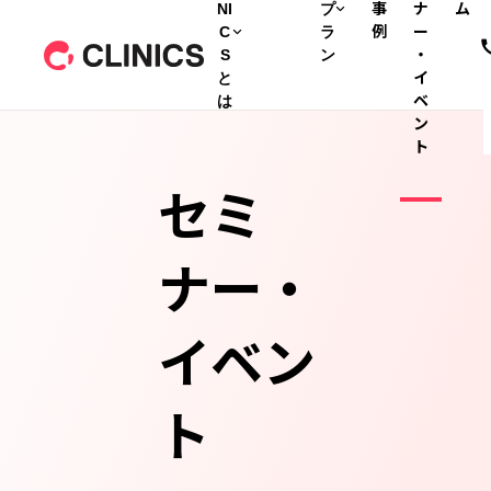
NI
プ
事
ナ
ム
C
ラ
例
ー
S
ン
・
と
イ
は
ベ
ン
ト
セミ
ナー・
イベン
ト