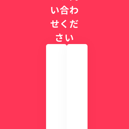
い合わ
せくだ
さい
実
際
の
画
CLI
面
NIC
を
Sが
確
す
認
ぐ
し
に
て
わ
み
か
ま
る
せ