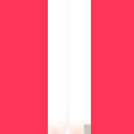
ダ
ウ
ン
ロ
ー
ド
検
討
気
中
に
の
な
方
る
に
操
向
作
け
性
て、
や
導