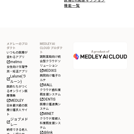
医療DX関連オプション
機能一覧
メドレーのプロ
MEDLEY AI
ダクト
CLOUD プロダク
A product of
ト
いつもの医療が
調剤薬局向け統
変わるアプリ
合型クラウドソ
melmo
リューション
女性向け生理予
MEDIXS
測・妊活アプリ
病院向け電子カ
Lalune(ラ
ルテ
ルーン)
MALL
医師たちがつく
クラウド歯科業
るオンライン医
務支援システム
療事典
DENTIS
MEDLEY
医療介護連携シ
日本最大級の医
ステム
療介護求人サイ
MINET
ト
クラウド産婦人
ジョブメド
科業務支援シス
レー
テム
納得できる老人
@link