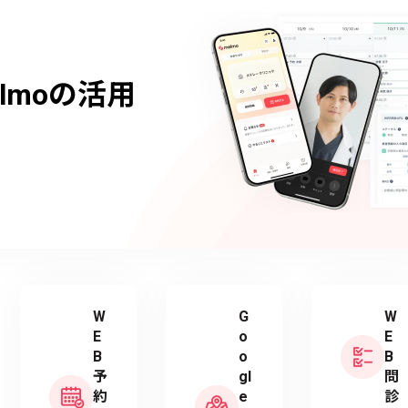
lmoの活用
W
G
W
E
o
E
B
o
B
予
gl
問
約
e
診