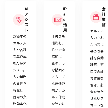
AI
iP
会
ア
a
計
シ
d
業
ス
活
務
ト
用
カルテに
診療中の
手書きも
入力され
カルテ入
撮影も、
た内容に
力や各種
iPadで直
基づき会
文章作成
感的に。
計を自動
をAIがア
紙のよう
計算。窓
シスト。
な描画と
口での計
入力業務
スムーズ
算作業を
の負担を
な画像連
省き、患
軽減し、
携が、カ
者を待た
院内の業
ルテ作成
せないス
務効率化
を強力に
マートな