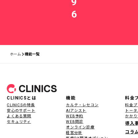
9
6
ホーム
機能一覧
フッター
CLINICSとは
機能
料金
CLINICSの特長
カルテ・レセコン
料金プ
安心のサポート
AIアシスト
トータ
よくある質問
WEB予約
かかり
セキュリティ
WEB問診
導入
オンライン診療
コラ
経営分析