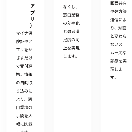
画面共有
ア
なくし、
や処方箋
プ
窓口業務
リ
送信によ
の効率化
）
り、対面
と患者満
マイナ保
と変わら
足度の向
険証やア
ないス
上を実現
プリをか
ムーズな
します。
ざすだけ
診療を実
で受付連
現しま
携。情報
す。
の自動取
り込みに
より、窓
口業務の
手間を大
幅に削減