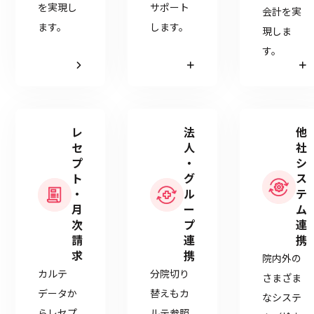
を実現し
サポート
会計を実
ます。
します。
現しま
す。
レ
法
他
セ
人
社
プ
・
シ
ト
グ
ス
・
ル
テ
月
ー
ム
次
プ
連
請
連
携
求
携
院内外の
カルテ
分院切り
さまざま
データか
替えもカ
なシステ
らレセプ
ルテ参照