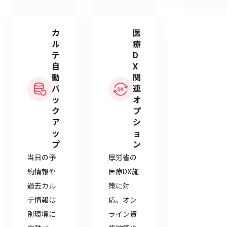
カ
医
ル
療
テ
D
自
X
動
関
バ
連
ッ
オ
ク
プ
ア
シ
ッ
ョ
プ
ン
当日の予
厚労省の
約情報や
医療DX施
過去カル
策に対
テ情報は
応。オン
別環境に
ライン資