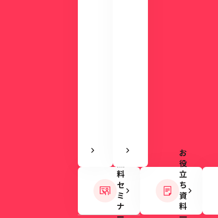
で
料
使
を
い
ご
や
用
す
意
さ
し
を
て
実
い
感
ま
で
す。
き
ま
す
お
無
役
料
立
セ
ち
ミ
資
ナ
料
ー
一