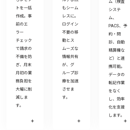
ム（検査
トを一括
もシーム
システ
作成。事
レスに。
ム、
前のエ
ログイン
PACS、予
ラー
不要の移
約・問
チェック
動とス
診、自動
で請求の
ムーズな
精算機な
不備を防
情報共有
ど）と連
ぎ、月末
が、グ
携可能。
月初の業
ループ診
データの
務負担を
療を加速
転記作業
大幅に削
させま
をなく
減しま
す。
し、効率
す。
化を支援
します。