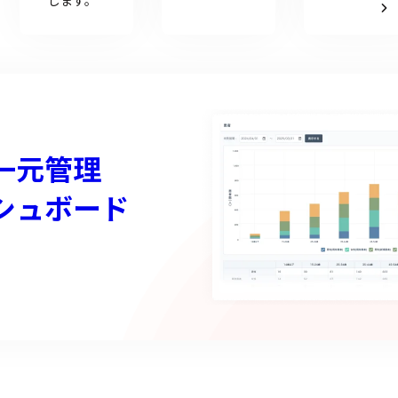
します。
一元管理
シュボード