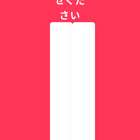
さい
実
際
の
画
CLI
面
NIC
を
Sが
確
す
認
ぐ
し
に
て
わ
み
か
ま
る
せ
！
ん
資
か
？
料