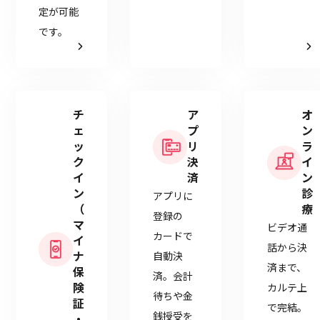
定が可能
です。
チ
ア
オ
ェ
プ
ン
ッ
リ
ラ
ク
決
イ
イ
済
ン
ン
診
アプリに
（
療
登録の
マ
ビデオ通
カードで
イ
話から決
ナ
自動決
済まで、
保
済。会計
険
カルテ上
待ちや金
証
で完結。
銭授受を
・