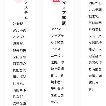
シ
マ
問診から
ス
ッ
カルテ転
テ
プ
記まで。
ム
連
携
事前の回
24時間
Google
答収集と
Web予約
マップか
スムーズ
とアプリ
ら予約ま
な転記機
連携が、
でをス
能が、入
機会損失
ムーズに
力業務と
を防ぎ窓
連携。導
患者の待
口業務の
線を最適
ち時間を
負担を大
化し、新
大幅に削
幅に軽減
規患者の
減しま
します。
予約機会
す。
時間帯予
を逃しま
約など、
せん。
柔軟な設