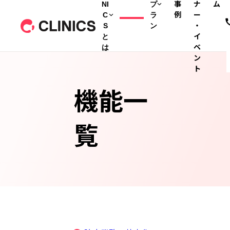
NI
プ
事
ナ
ム
C
ラ
例
ー
S
ン
・
と
イ
は
ベ
ン
ト
機能一
覧