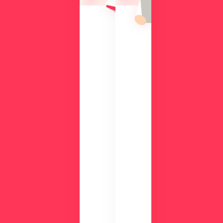
機
入
能
の
を
メ
、
リ
実
ッ
際
ト
の
や
画
機
面
能
で
、
チ
活
ェ
用
ッ
事
ク
例
数
が
分
わ
の
か
デ
る
モ
資