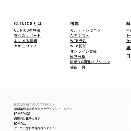
CLINICSとは
機能
料
CLINICSの特長
カルテ・レセコン
料
安心のサポート
AIアシスト
ト
よくある質問
WEB予約
か
セキュリティ
WEB問診
導
オンライン診療
コ
経営分析
医療DX関連オプション
機能一覧
MEDLEY AI CLOUD プロダクト
調剤薬局向け統合型クラウドソリューション
MEDIXS
病院向け電子カルテ
MALL
クラウド歯科業務支援システム