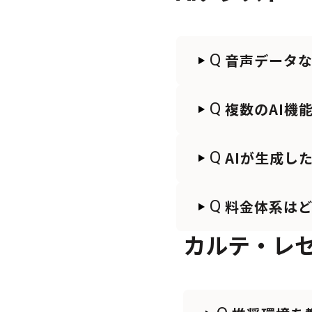
Q
音声データ
Q
複数のAI機
Q
AIが生成し
Q
料金体系は
カルテ・レ