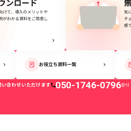
ウンロード
向けて、導入のメリットや
気
例がわかる資料をご用意し
チ
感
お役立ち資料一覧
050-1746-0796
問い合わせいただけます
受付：
電話番号