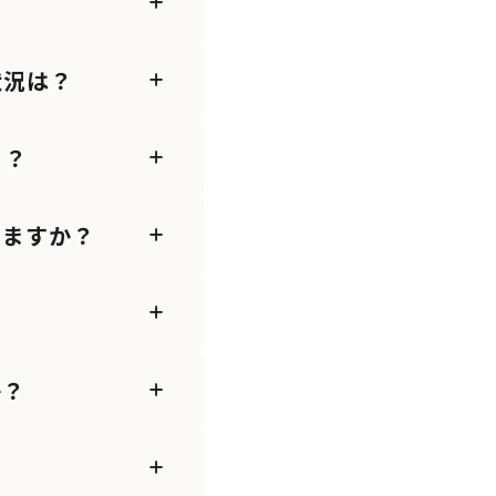
状況は？
？？
きますか？
か？
？