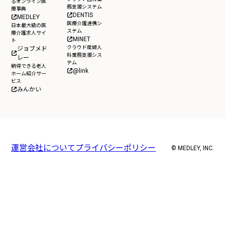
るオンライン医
務支援システム
療事典
DENTIS
MEDLEY
医療介護連携シ
日本最大級の医
ステム
療介護求人サイ
MINET
ト
クラウド産婦人
ジョブメド
科業務支援シス
レー
テム
納得できる老人
@link
ホーム紹介サー
ビス
みんかい
運営会社について
プライバシーポリシー
© MEDLEY, INC.