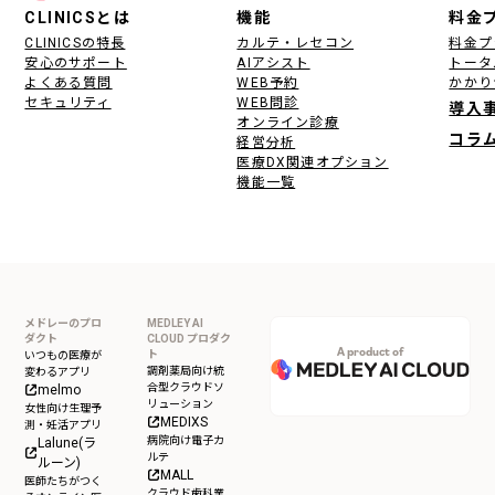
フッター
CLINICSとは
機能
料金
CLINICSの特長
カルテ・レセコン
料金プ
安心のサポート
AIアシスト
トータ
よくある質問
WEB予約
かかり
セキュリティ
WEB問診
導入
オンライン診療
コラ
経営分析
医療DX関連オプション
機能一覧
メドレーのプロ
MEDLEY AI
ダクト
CLOUD プロダク
A product of
ト
いつもの医療が
調剤薬局向け統
変わるアプリ
合型クラウドソ
melmo
リューション
女性向け生理予
MEDIXS
測・妊活アプリ
病院向け電子カ
Lalune(ラ
ルテ
ルーン)
MALL
医師たちがつく
クラウド歯科業