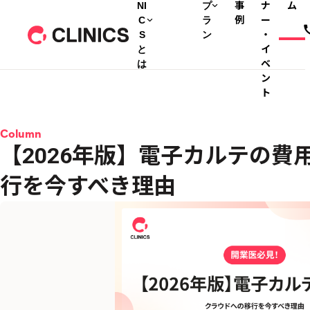
NI
プ
事
ナ
ム
C
ラ
例
ー
S
ン
・
と
イ
は
ベ
ン
ト
Column
【2026年版】電子カルテの費
行を今すべき理由