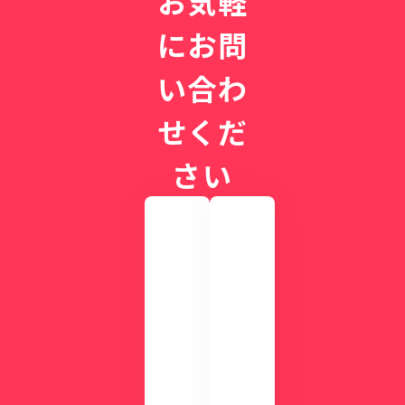
お気軽
にお問
い合わ
せくだ
さい
実
際
の
画
CLI
面
NIC
を
Sが
確
す
認
ぐ
し
に
て