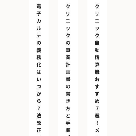
電
ク
ク
子
リ
リ
カ
ニ
ニ
ル
ッ
ッ
テ
ク
ク
の
の
自
義
事
動
務
業
精
化
計
算
は
画
機
い
書
お
つ
の
す
か
書
す
ら
き
め
？
方
７
法
と
選
改
手
！
正
順
メ