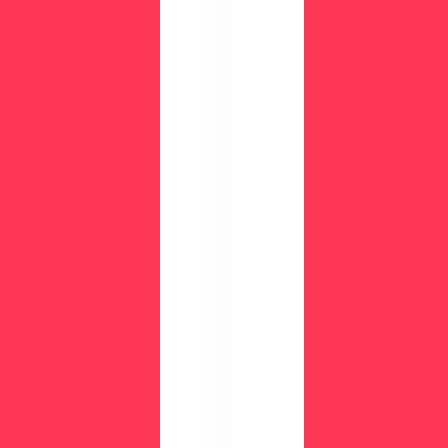
ク
例
数
が
分
わ
の
か
デ
る
モ
資
で
料
使
を
い
ご
や
用
す
意
さ
し
を
て
実
い
感
ま
で
す。
き
ま
す