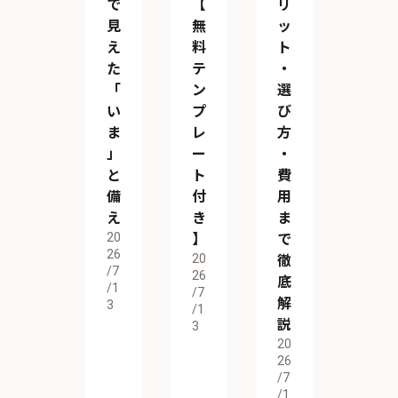
で
【
リ
見
無
ッ
え
料
ト
た
テ
・
「
ン
選
い
プ
び
ま
レ
方
」
ー
・
と
ト
費
備
付
用
え
き
ま
20
】
で
26
20
徹
/7
26
底
/1
/7
解
3
/1
説
3
20
26
/7
/1