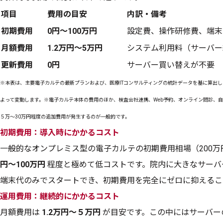
項目
費用の目安
内訳・備考
初期費用
0円〜100万円
設定費、操作研修費、端末
月額費用
1.2万円〜5万円
システム利用料（サーバー
更新費用
0円
サーバー買い替えが不要
※本表は、主要電子カルテの最新プランおよび、医療ITコンサルティングの統計データを基に算出
よって変動します。※電子カルテ本体の費用のほか、検査会社連携、Web予約、オンライン問診、
５万〜30万円程度の追加費用が発生するのが一般的です。
初期費用：導入時にかかるコスト
一般的なオンプレミス型の電子カルテの初期費用相場（200万
円〜100万円
程度と極めて低コストです。院内に大きなサーバ
端末代のみでスタートでき、初期費用を完全にゼロに抑えるこ
運用費用：継続的にかかるコスト
月額費用は
1.2万円〜５万円
が目安です。この中にはサーバー