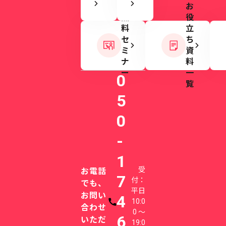
お
無
役
料
立
セ
ち
ミ
資
ナ
料
ー
一
0
覧
5
0
-
1
受
お電話
7
付：
でも、
平日
お問い
4
10:0
電話番号
合わせ
0 〜
6
いただ
19:0