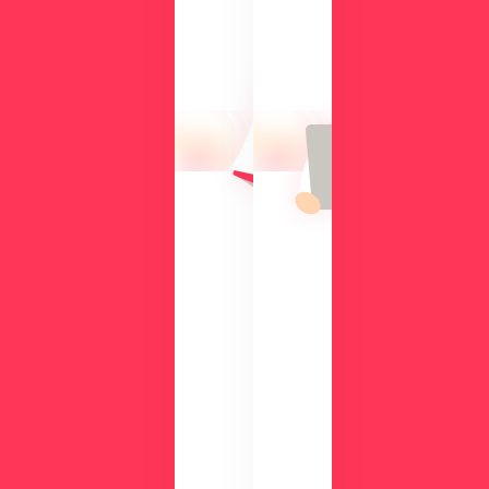
に
の
な
方
る
に
操
向
作
け
性
て、
や
導
機
入
能
の
を
メ
、
リ
実
ッ
際
ト
の
や
画
機
面
能
で
、
チ
活
ェ
用
ッ
事