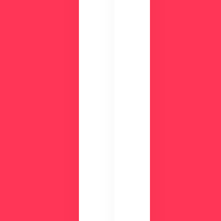
わ
み
か
ま
る
せ
！
ん
資
か
？
料
ダ
ウ
ン
ロ
ー
ド
検
討
気
中