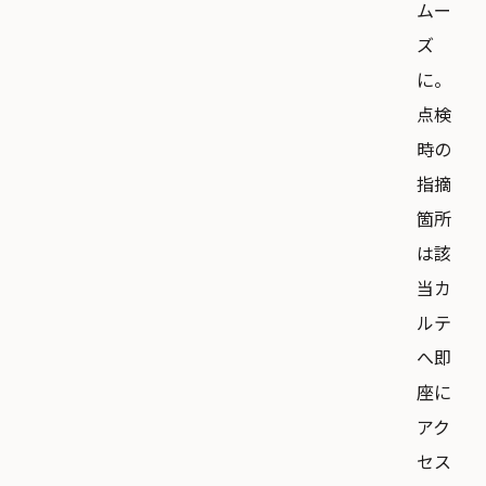
ムー
ズ
に。
点検
時の
指摘
箇所
は該
当カ
ルテ
へ即
座に
アク
セス