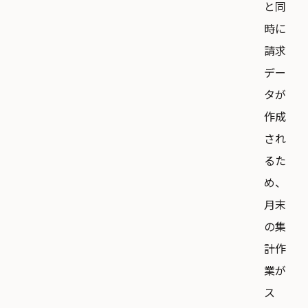
と同
時に
請求
デー
タが
作成
され
るた
め、
月末
の集
計作
業が
ス