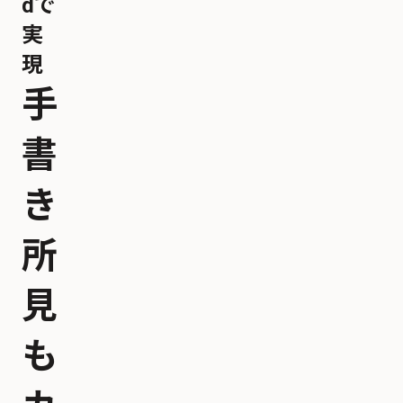
dで
実
現
手
書
き
所
見
も