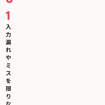
1
入
力
漏
れ
や
ミ
ス
を
限
り
な