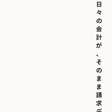
日
々
の
会
計
が
、
そ
の
ま
ま
請
求
デ