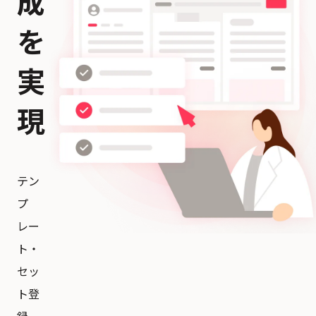
成
を
実
現
テン
プ
レー
ト・
セッ
ト登