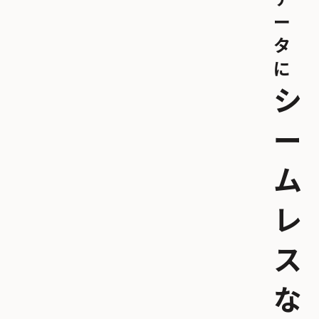
ー
タ
に
シ
ー
ム
レ
ス
な