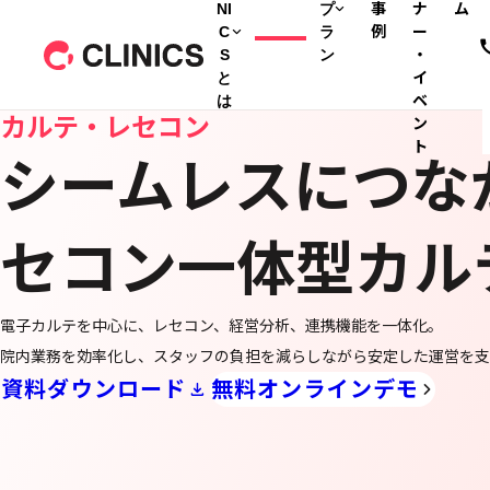
NI
プ
事
ナ
ム
C
ラ
例
ー
S
ン
・
と
イ
は
ベ
カルテ・レセコン
ン
ト
シームレスにつな
セコン一体型カル
電子カルテを中心に、レセコン、経営分析、連携機能を一体化。
院内業務を効率化し、スタッフの負担を減らしながら安定した運営を支
資料ダウンロード
無料オンラインデモ