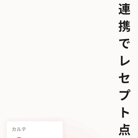
連
携
で
レ
セ
プ
ト
点