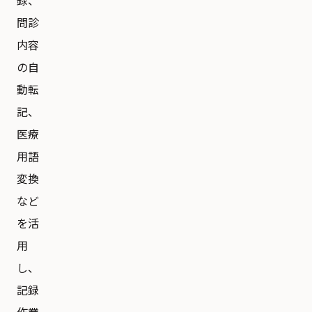
録、
問診
内容
の自
動転
記、
医療
用語
変換
など
を活
用
し、
記録