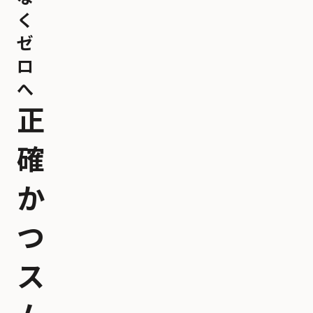
く
ゼ
ロ
へ
正
確
か
つ
ス