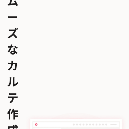
ム
ー
ズ
な
カ
ル
テ
作