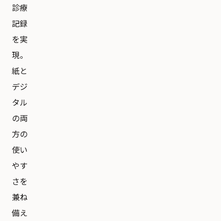
診療
記録
を実
現。
紙と
デジ
タル
の両
方の
使い
やす
さを
兼ね
備え