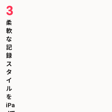
3
柔
軟
な
記
録
ス
タ
イ
ル
を
iPa