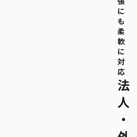
張
に
も
柔
軟
に
対
応
法
人
・