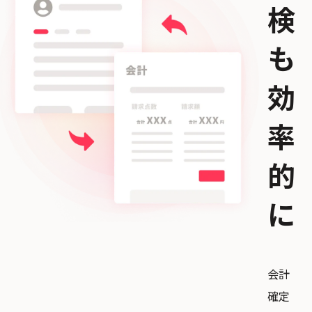
検
も
効
率
的
に
会計
確定