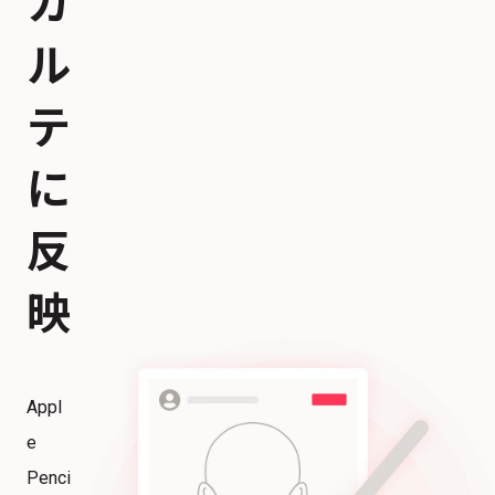
カ
ル
テ
に
反
映
Appl
e
Penci