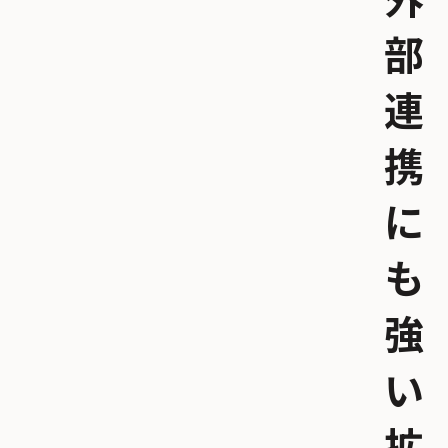
外
部
連
携
に
も
強
い