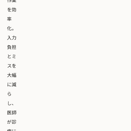
作業
を効
率
化。
入力
負担
とミ
スを
大幅
に減
ら
し、
医師
が診