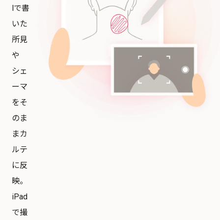
lで書
いた
所見
や
シェ
ーマ
をそ
のま
まカ
ルテ
に反
映。
iPad
で撮