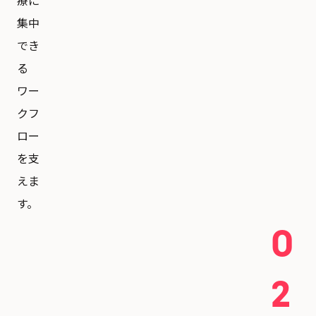
療に
集中
でき
る
ワー
クフ
ロー
を支
えま
す。
0
2