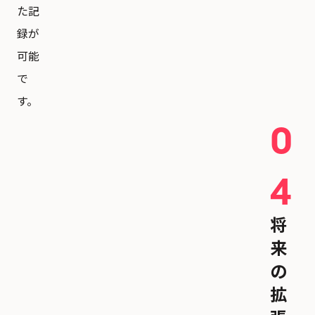
た記
録が
可能
で
す。
0
4
将
来
の
拡