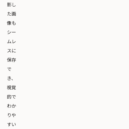
影し
た画
像も
シー
ムレ
スに
保存
で
き、
視覚
的で
わか
りや
すい