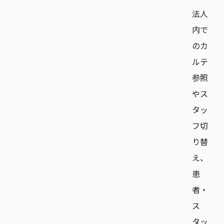
法人
内で
のカ
ルテ
参照
やス
タッ
フ切
り替
え、
患
者・
ス
タッ