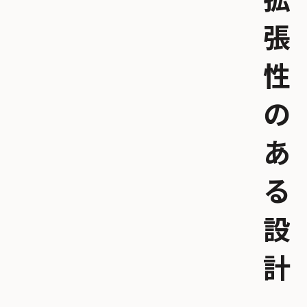
拡
張
性
の
あ
る
設
計