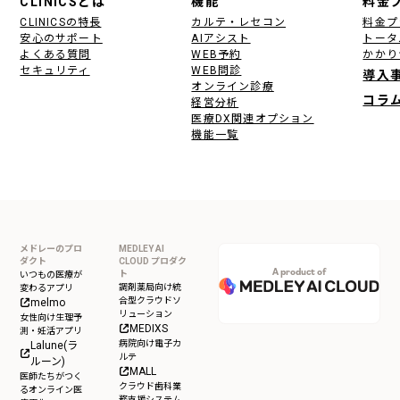
CLINICSとは
機能
料金
CLINICSの特長
カルテ・レセコン
料金プ
安心のサポート
AIアシスト
トータ
よくある質問
WEB予約
かかり
セキュリティ
WEB問診
導入
オンライン診療
コラ
経営分析
医療DX関連オプション
機能一覧
メドレーのプロ
MEDLEY AI
ダクト
CLOUD プロダク
A product of
ト
いつもの医療が
調剤薬局向け統
変わるアプリ
合型クラウドソ
melmo
リューション
女性向け生理予
MEDIXS
測・妊活アプリ
病院向け電子カ
Lalune(ラ
ルテ
ルーン)
MALL
医師たちがつく
クラウド歯科業
るオンライン医
務支援システム