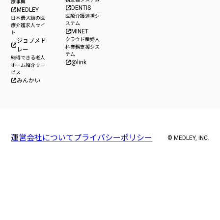
療事典
DENTIS
MEDLEY
医療介護連携シ
日本最大級の医
ステム
療介護求人サイ
MINET
ト
クラウド産婦人
ジョブメド
科業務支援シス
レー
テム
納得できる老人
@link
ホーム紹介サー
ビス
みんかい
運営会社について
プライバシーポリシー
© MEDLEY, INC.