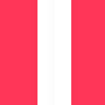
み
か
ま
る
せ
！
ん
資
か
？
料
ダ
ウ
ン
ロ
ー
ド
検
討
気
中
に
の