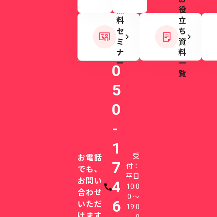
無
役
料
立
セ
ち
ミ
資
ナ
料
ー
一
0
覧
5
0
-
1
受
お電話
7
付：
でも、
平日
お問い
4
10:0
電話番号
合わせ
0 〜
6
いただ
19:0
けます