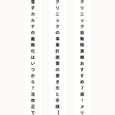
電
ク
ク
子
リ
リ
カ
ニ
ニ
ル
ッ
ッ
テ
ク
ク
の
の
自
義
事
動
務
業
精
化
計
算
は
画
機
い
書
お
つ
の
す
か
書
す
ら
き
め
？
方
７
法
と
選
改
手
！
正
順
メ
で
【
リ