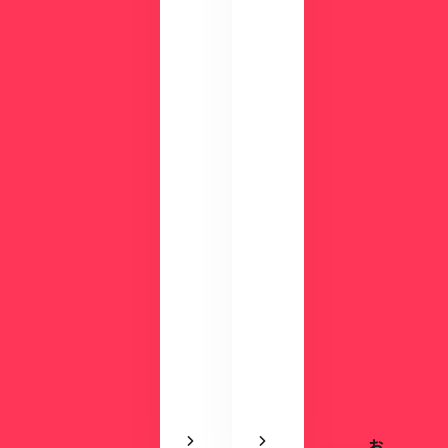
ク
例
数
が
分
わ
の
か
デ
る
モ
資
で
料
使
を
い
ご
や
用
す
意
さ
し
を
て
実
い
感
ま
で
す。
き
ま
す
お