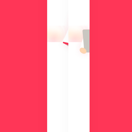
な
方
る
に
操
向
作
け
性
て、
や
導
機
入
能
の
を
メ
、
リ
実
ッ
際
ト
の
や
画
機
面
能
で
、
チ
活
ェ
用
ッ
事