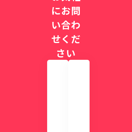
にお問
い合わ
せくだ
さい
実
際
の
画
CLI
面
NIC
を
Sが
確
す
認
ぐ
し
に
て
わ