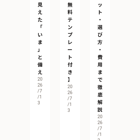
見
無
ッ
え
料
ト
た
テ
・
「
ン
選
い
プ
び
ま
レ
方
」
ー
・
と
ト
費
備
付
用
え
き
ま
20
】
で
26
20
徹
/7
26
底
/1
/7
解
3
/1
説
3
20
26
/7
/1