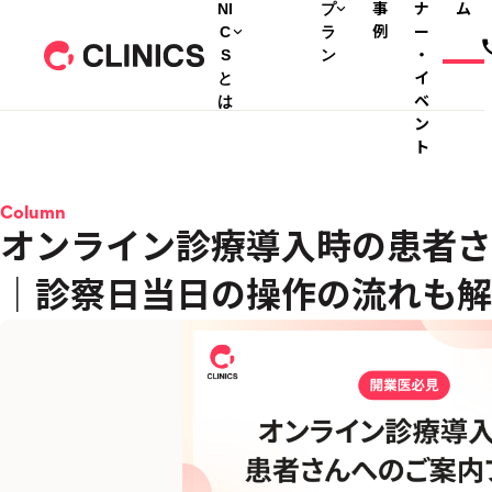
NI
プ
事
ナ
ム
C
ラ
例
ー
S
ン
・
と
イ
は
ベ
ン
ト
Column
オンライン診療導入時の患者さ
｜診察日当日の操作の流れも解