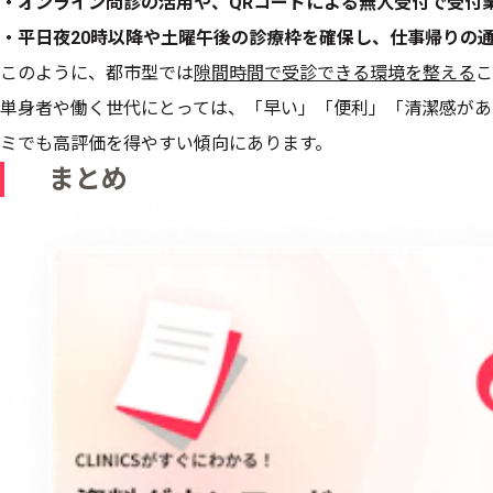
・オンライン問診の活用や、QRコードによる無人受付で受付
・平日夜20時以降や土曜午後の診療枠を確保し、仕事帰りの
このように、都市型では
隙間時間で受診できる環境を整える
こ
単身者や働く世代にとっては、「早い」「便利」「清潔感があ
ミでも高評価を得やすい傾向にあります。
まとめ