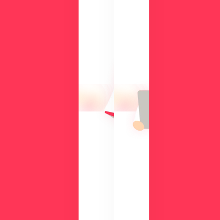
検
討
気
中
に
の
な
方
る
に
操
向
作
け
性
て、
や
導
機
入
能
の
を
メ
、
リ
実
ッ
際
ト
の
や
画
機
面
能
で
、