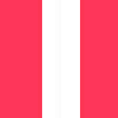
Sが
確
す
認
ぐ
し
に
て
わ
み
か
ま
る
せ
！
ん
資
か
？
料
ダ
ウ
ン
ロ
ー
ド