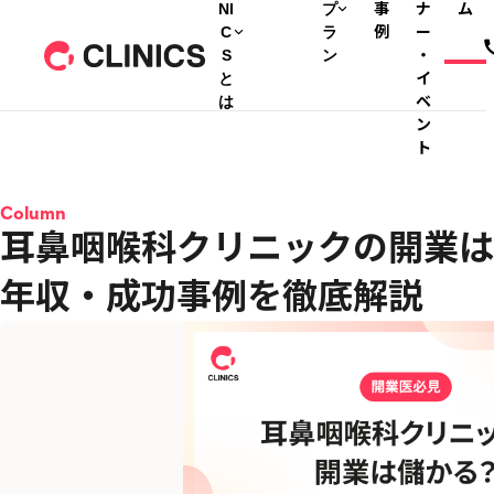
NI
プ
事
ナ
ム
C
ラ
例
ー
S
ン
・
と
イ
は
ベ
ン
ト
Column
耳鼻咽喉科クリニックの開業は
年収・成功事例を徹底解説