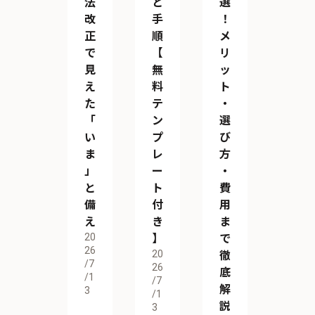
法
と
選
改
手
！
正
順
メ
で
【
リ
見
無
ッ
え
料
ト
た
テ
・
「
ン
選
い
プ
び
ま
レ
方
」
ー
・
と
ト
費
備
付
用
え
き
ま
20
】
で
26
20
徹
/7
26
底
/1
/7
解
3
/1
説
3