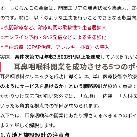
す。もちろんこの金額は、開業エリアの競合状況や集患力、診
のです。特に、以下のような工夫を行うことでさらなる収益向
⚪︎夜間診療など、診療時間の柔軟性で患者層拡大
⚪︎オンライン予約・SNS発信などによる集患強化
⚪︎自由診療（CPAP治療、アレルギー検査）の導入
実際、
条件次第では年収3,500万円以上を達成
している例も少
耳鼻咽喉科開業を成功させる5つのポ
耳鼻咽喉科クリニックを成功に導くには、単に医療技術や診療
のようにサービスを届けるか」という戦略設計
が極めて重要で
かかりつけ医志向が強い郊外では、「立地」「内装」「人材採
いった多角的な視点での準備が求められます。
以下では、耳鼻咽喉科の開業にあたり
押さえるべき４つのポイ
まえて詳しく解説します。
⒈立地と施設設計の注意点