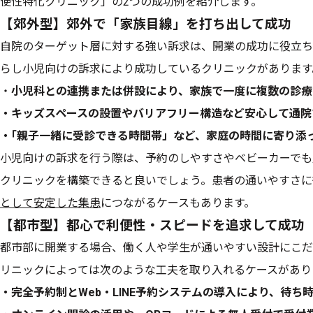
便性特化クリニック」の2つの成功例を紹介します。
【郊外型】郊外で「家族目線」を打ち出して成功
自院のターゲット層に対する強い訴求は、開業の成功に役立ち
らし小児向けの訴求により成功しているクリニックがあります
・
小児科との連携または併設により、家族で一度に複数の診療
・キッズスペースの設置やバリアフリー構造など安心して通院
・｢親子一緒に受診できる時間帯」など、家庭の時間に寄り添
小児向けの訴求を行う際は、予約のしやすさやベビーカーでも
クリニックを構築できると良いでしょう。患者の通いやすさに
として安定した集患
につながるケースもあります。
【都市型】都心で利便性・スピードを追求して成功
都市部に開業する場合、働く人や学生が通いやすい設計にこだ
リニックによっては次のような工夫を取り入れるケースがあり
・完全予約制とWeb・LINE予約システムの導入により、待ち