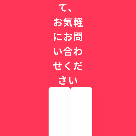
て、
お気軽
にお問
い合わ
せくだ
さい
実
際
の
画
CLI
面
NIC
を