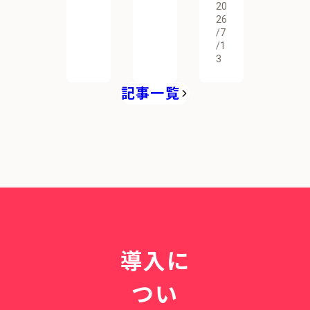
20
26
/7
/1
3
記事一覧
導入に
つい