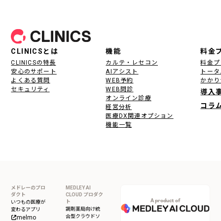
フッター
CLINICSとは
機能
料金
CLINICSの特長
カルテ・レセコン
料金プ
安心のサポート
AIアシスト
トータ
よくある質問
WEB予約
かかり
セキュリティ
WEB問診
導入
オンライン診療
コラ
経営分析
医療DX関連オプション
機能一覧
メドレーのプロ
MEDLEY AI
ダクト
CLOUD プロダク
A product of
ト
いつもの医療が
調剤薬局向け統
変わるアプリ
合型クラウドソ
melmo