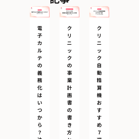
電
ク
ク
子
リ
リ
カ
ニ
ニ
ル
ッ
ッ
テ
ク
ク
の
の
自
義
事
動
務
業
精
化
計
算
は
画
機
い
書
お
つ
の
す
か
書
す
ら
き
め
？
方
７