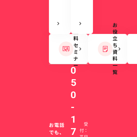
き
ま
す
お
無
役
料
立
セ
ち
ミ
資
ナ
料
ー
一
0
覧
5
0
-
1
受
お電話
7
付：
でも、