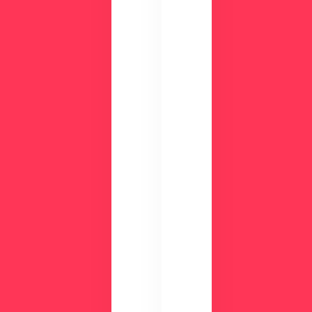
チ
活
ェ
用
ッ
事
ク
例
数
が
分
わ
の
か
デ
る
モ
資
で
料
使
を
い
ご
や
用
す
意
さ
し
を
て
実
い
感
ま
で
す。