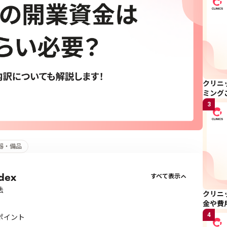
クリニ
ミング
3
器・備品
dex
すべて表示
法
クリニ
金や費
4
ポイント