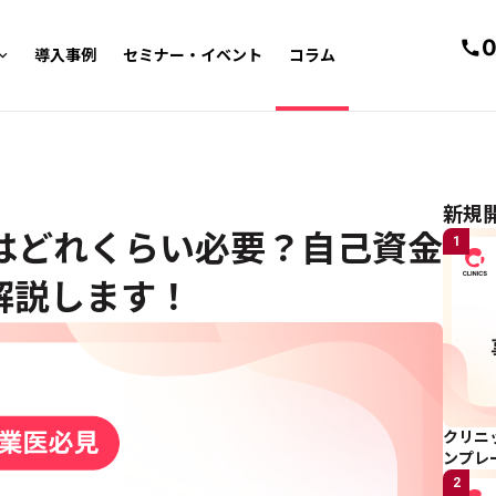
0
導入事例
セミナー・イベント
コラム
電
新規
はどれくらい必要？自己資金
1
解説します！
クリニ
ンプレ
2