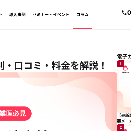
0
導入事例
セミナー・イベント
コラム
電
電子
判・口コミ・料金を解説！
1
【最新
要メー
2