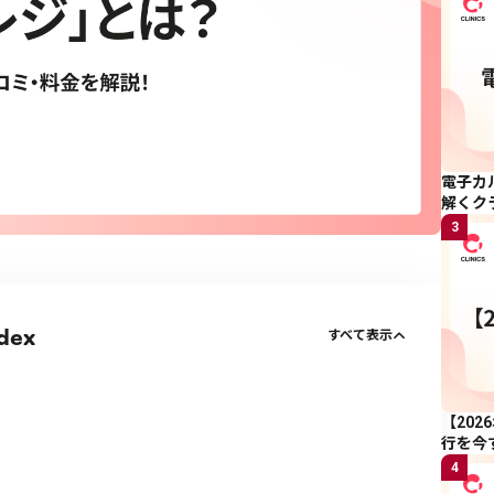
電子カ
解くク
3
dex
すべて表示
【20
行を今
4