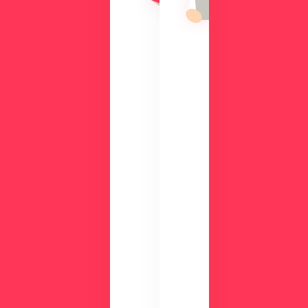
機
入
能
の
を
メ
、
リ
実
ッ
際
ト
の
や
画
機
面
能
で
、
チ
活
ェ
用
ッ
事
ク
例
数
が
分
わ
の
か
デ
る
モ
資
で
料