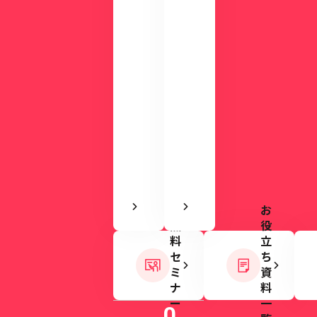
使
を
い
ご
や
用
す
意
さ
し
を
て
実
い
感
ま
で
す。
き
ま
す
お
無
役
料
立
セ
ち
ミ
資
ナ
料
ー
一
0