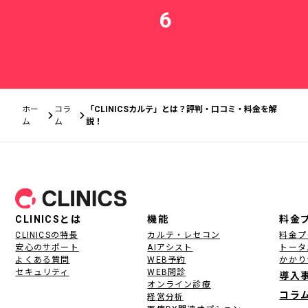
6
ホー
コラ
「CLINICSカルテ」とは？評判・口コミ・料金を解
ム
ム
説！
フッター
CLINICSとは
機能
料金
CLINICSの特長
カルテ・レセコン
料金プ
安心のサポート
AIアシスト
トータ
よくある質問
WEB予約
かかり
セキュリティ
WEB問診
導入
オンライン診療
コラ
経営分析