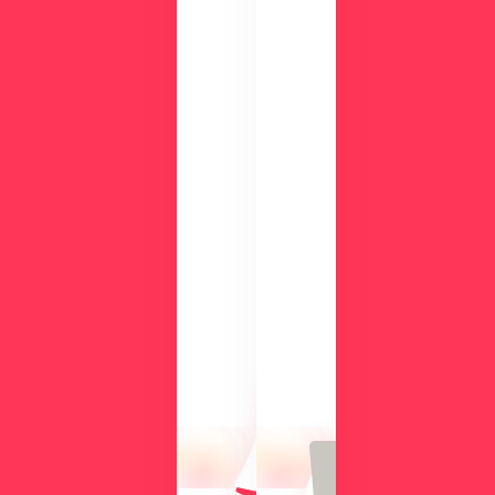
ダ
ウ
ン
ロ
ー
ド
検
討
気
中
に
の
な
方
る
に
操
向
作
け
性
て、
や
導