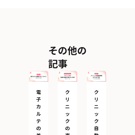
その他の
記事
電
ク
ク
子
リ
リ
カ
ニ
ニ
ル
ッ
ッ
テ
ク
ク
の
の
自