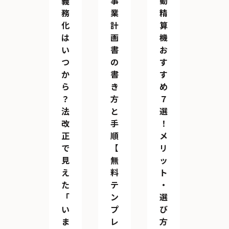
義
事
動
務
業
精
化
計
算
は
画
機
い
書
お
つ
の
す
か
書
す
ら
き
め
？
方
７
法
と
選
改
手
！
正
順
メ
で
【
リ
見
無
ッ
え
料
ト
た
テ
・
「
ン
選
い
プ
び
ま
レ
方