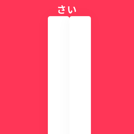
さい
実
際
の
画
CLI
面
NIC
を
Sが
確
す
認
ぐ
し
に
て
わ
み
か
ま
る
せ
！
ん
資
か
？
料