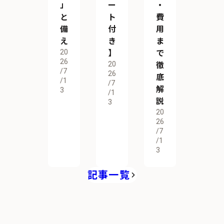
」
ー
・
と
ト
費
備
付
用
え
き
ま
20
】
で
26
20
徹
/7
26
底
/1
/7
解
3
/1
説
3
20
26
/7
/1
3
記事一覧