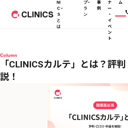
NI
プ
事
ナ
ム
C
ラ
例
ー
S
ン
・
と
イ
は
ベ
ン
ト
Column
「CLINICSカルテ」とは？評
説！