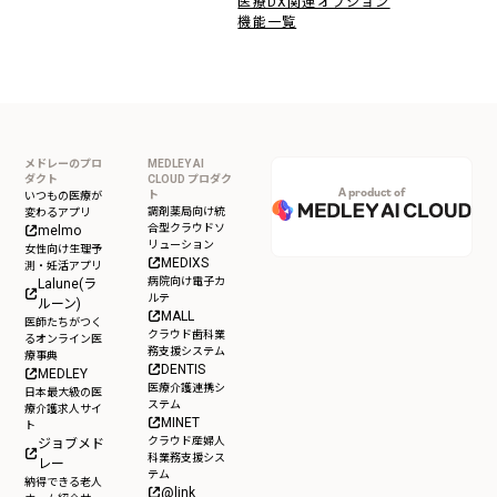
医療DX関連オプション
機能一覧
メドレーのプロ
MEDLEY AI
ダクト
CLOUD プロダク
A product of
ト
いつもの医療が
調剤薬局向け統
変わるアプリ
合型クラウドソ
melmo
リューション
女性向け生理予
MEDIXS
測・妊活アプリ
病院向け電子カ
Lalune(ラ
ルテ
ルーン)
MALL
医師たちがつく
クラウド歯科業
るオンライン医
務支援システム
療事典
DENTIS
MEDLEY
医療介護連携シ
日本最大級の医
ステム
療介護求人サイ
MINET
ト
クラウド産婦人
ジョブメド
科業務支援シス
レー
テム
納得できる老人
@link