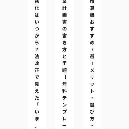
務
業
精
化
計
算
は
画
機
い
書
お
つ
の
す
か
書
す
ら
き
め
？
方
７
法
と
選
改
手
！
正
順
メ
で
【
リ
見
無
ッ
え
料
ト
た
テ
・
「
ン
選
い
プ
び
ま
レ
方
」
ー
・