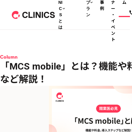
NI
プ
事
ナ
ム
C
ラ
例
ー
S
ン
・
と
イ
は
ベ
ン
ト
Column
「MCS mobile」とは？機
など解説！