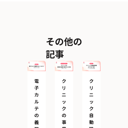
その他の
記事
電
ク
ク
子
リ
リ
カ
ニ
ニ
ル
ッ
ッ
テ
ク
ク
の
の
自
義
事
動