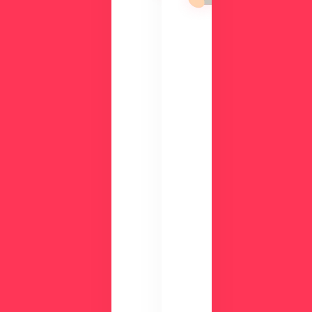
能
の
を
メ
、
リ
実
ッ
際
ト
の
や
画
機
面
能
で
、
チ
活
ェ
用
ッ
事
ク
例
数
が
分
わ
の
か
デ
る
モ
資
で
料
使
を