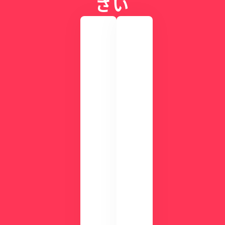
さい
実
際
の
画
CLI
面
NIC
を
Sが
確
す
認
ぐ
し
に
て
わ
み
か
ま
る
せ
！
ん
資
か
？
料
ダ