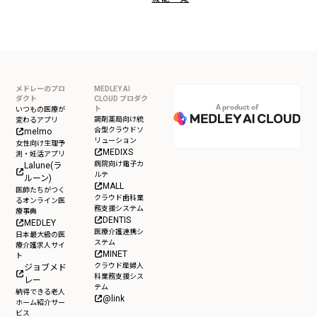
メドレーのプロ
MEDLEY AI
ダクト
CLOUD プロダク
A product of
ト
いつもの医療が
調剤薬局向け統
変わるアプリ
合型クラウドソ
melmo
リューション
女性向け生理予
MEDIXS
測・妊活アプリ
病院向け電子カ
Lalune(ラ
ルテ
ルーン)
MALL
医師たちがつく
クラウド歯科業
るオンライン医
務支援システム
療事典
DENTIS
MEDLEY
医療介護連携シ
日本最大級の医
ステム
療介護求人サイ
MINET
ト
クラウド産婦人
ジョブメド
科業務支援シス
レー
テム
納得できる老人
@link
ホーム紹介サー
ビス