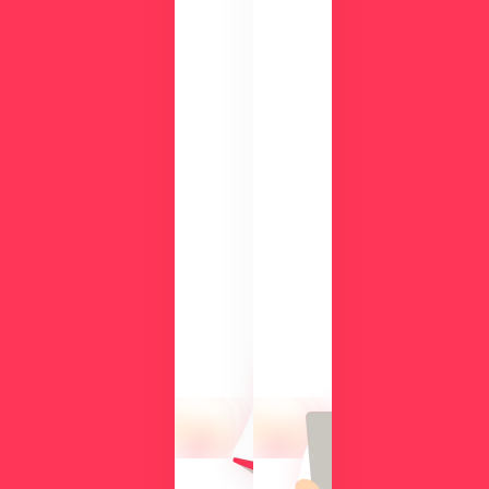
ウ
ン
ロ
ー
ド
検
討
気
中
に
の
な
方
る
に
操
向
作
け
性
て、
や
導
機
入