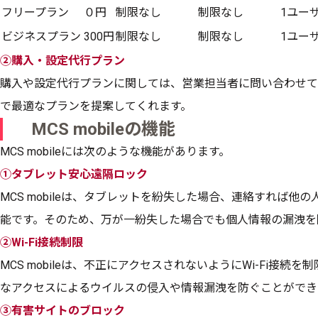
フリープラン
０円
制限なし
制限なし
1ユーザ
ビジネスプラン
300円
制限なし
制限なし
1ユーザ
②購入・設定代行プラン
購入や設定代行プランに関しては、営業担当者に問い合わせて
で最適なプランを提案してくれます。
MCS mobileの機能
MCS mobileには次のような機能があります。
①
タブレット安心遠隔ロック
MCS mobileは、タブレットを紛失した場合、連絡すれば
能です。そのため、万が一紛失した場合でも個人情報の漏洩を
②Wi-Fi接続制限
MCS mobileは、不正にアクセスされないようにWi-Fi接
なアクセスによるウイルスの侵入や情報漏洩を防ぐことができ
③有害サイトのブロック