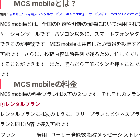
MCS mobileとは？
引用：
高セキュリティ端末レンタルサービス「MCS mobile」｜サービス紹介｜MedicalCareStation(
MCS mobileとは、全国の医療や介護の現場において活用
ケーションツールです。パソコン以外に、スマートフォンやタ
できるのが特徴です。MCS mobileは共有したい情報を投稿
可能です。さらに、投稿内容は時系列で残るため、忙しくてリ
することができます。また、読んだら了解ボタンを押すことで
です。
MCS mobileの料金
MCS mobileの料金プランは以下の２つです。それぞれのプ
①レンタルプラン
レンタルプランには次のように、フリープランとビジネスプラ
ランと同じ内容で導入可能です。
プラン
費用
ユーザー登録数
投稿メッセージ
ストレ