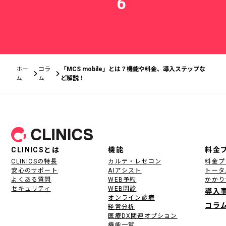
6
ホー
コラ
「MCS mobile」とは？機能や料金、導入ステップな
ム
ム
ど解説！
フッター
CLINICSとは
機能
料金
CLINICSの特長
カルテ・レセコン
料金プ
安心のサポート
AIアシスト
トータ
よくある質問
WEB予約
かかり
セキュリティ
WEB問診
導入
オンライン診療
コラ
経営分析
医療DX関連オプション
機能一覧