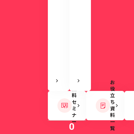
い
ご
や
用
す
意
さ
し
を
て
実
い
感
ま
で
す。
き
ま
す
お
無
役
料
立
セ
ち
ミ
資
ナ
料
ー
一
0
覧