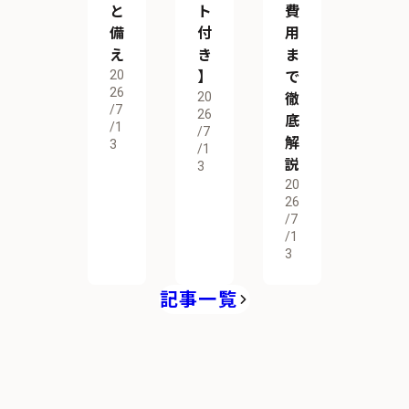
と
ト
費
備
付
用
え
き
ま
20
】
で
26
20
徹
/7
26
底
/1
/7
解
3
/1
説
3
20
26
/7
/1
3
記事一覧