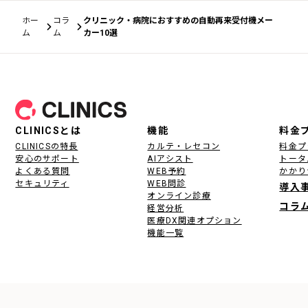
ホー
コラ
クリニック・病院におすすめの自動再来受付機メー
ム
ム
カー10選
フッター
CLINICSとは
機能
料金
CLINICSの特長
カルテ・レセコン
料金プ
安心のサポート
AIアシスト
トータ
よくある質問
WEB予約
かかり
セキュリティ
WEB問診
導入
オンライン診療
コラ
経営分析
医療DX関連オプション
機能一覧