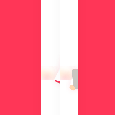
ー
ド
検
討
気
中
に
の
な
方
る
に
操
向
作
け
性
て、
や
導
機
入
能
の
を
メ
、
リ
実
ッ
際
ト