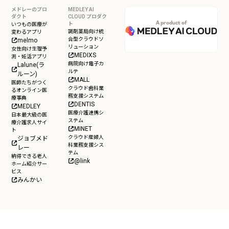
メドレーのプロ
MEDLEY AI
ダクト
CLOUD プロダク
A product of
ト
いつもの医療が
調剤薬局向け統
変わるアプリ
合型クラウドソ
melmo
リューション
女性向け生理予
MEDIXS
測・妊活アプリ
病院向け電子カ
Lalune(ラ
ルテ
ルーン)
MALL
医師たちがつく
クラウド歯科業
るオンライン医
務支援システム
療事典
DENTIS
MEDLEY
医療介護連携シ
日本最大級の医
ステム
療介護求人サイ
MINET
ト
クラウド産婦人
ジョブメド
科業務支援シス
レー
テム
納得できる老人
@link
ホーム紹介サー
ビス
みんかい