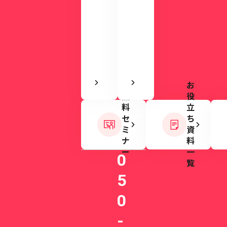
実
い
感
ま
で
す。
き
ま
す
お
無
役
料
立
セ
ち
ミ
資
ナ
料
ー
一
0
覧
5
0
-