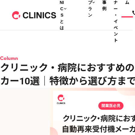
NI
プ
事
ナ
ム
C
ラ
例
ー
S
ン
・
と
イ
は
ベ
ン
ト
Column
クリニック・病院におすすめの
カー10選｜特徴から選び方ま