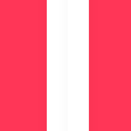
の
や
画
機
面
能
で
、
チ
活
ェ
用
ッ
事
ク
例
数
が
分
わ
の
か
デ
る
モ
資
で
料
使
を
い
ご
や
用
す
意
さ
し
を
て