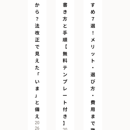
か
書
す
ら
き
め
？
方
７
法
と
選
改
手
！
正
順
メ
で
【
リ
見
無
ッ
え
料
ト
た
テ
・
「
ン
選
い
プ
び
ま
レ
方
」
ー
・
と
ト
費
備
付
用
え
き
ま
20
】
で
26
20