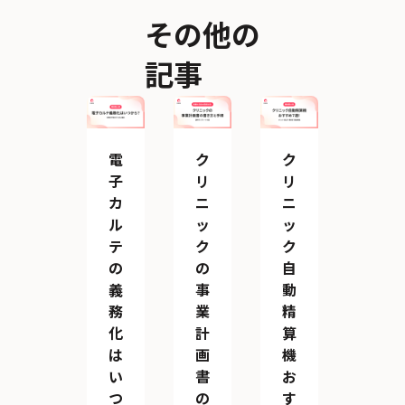
その他の
記事
電
ク
ク
子
リ
リ
カ
ニ
ニ
ル
ッ
ッ
テ
ク
ク
の
の
自
義
事
動
務
業
精
化
計
算
は
画
機
い
書
お
つ
の
す