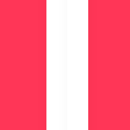
際
の
画
CLI
面
NIC
を
Sが
確
す
認
ぐ
し
に
て
わ
み
か
ま
る
せ
！
ん
資
か
？
料
ダ
ウ
ン
ロ