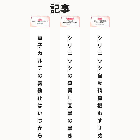
記事
電
ク
ク
子
リ
リ
カ
ニ
ニ
ル
ッ
ッ
テ
ク
ク
の
の
自
義
事
動
務
業
精
化
計
算
は
画
機
い
書
お
つ
の
す
か
書
す
ら
き
め