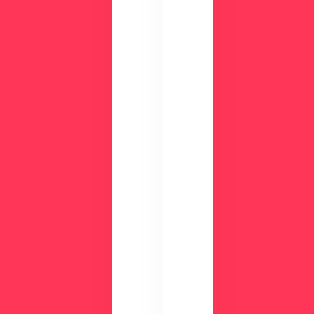
面
NIC
を
Sが
確
す
認
ぐ
し
に
て
わ
み
か
ま
る
せ
！
ん
資
か
？
料
ダ
ウ
ン
ロ
ー