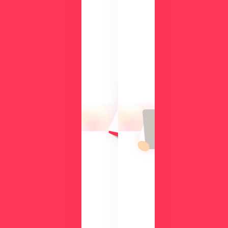
ド
検
討
気
中
に
の
な
方
る
に
操
向
作
け
性
て、
や
導
機
入
能
の
を
メ
、
リ
実
ッ
際
ト
の
や
画
機