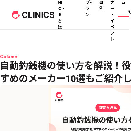
NI
プ
事
ナ
ム
C
ラ
例
ー
S
ン
・
と
イ
は
ベ
ン
ト
Column
自動釣銭機の使い方を解説！役
すめのメーカー10選もご紹介