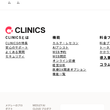
ム
ム
フッター
CLINICSとは
機能
料金
CLINICSの特長
カルテ・レセコン
料金プ
安心のサポート
AIアシスト
トータ
よくある質問
WEB予約
かかり
セキュリティ
WEB問診
導入
オンライン診療
コラ
経営分析
医療DX関連オプション
機能一覧
メドレーのプロ
MEDLEY AI
ダクト
CLOUD プロダク