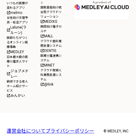
A product of
ト
いつもの医療が
調剤薬局向け統
変わるアプリ
合型クラウドソ
melmo
リューション
女性向け生理予
MEDIXS
測・妊活アプリ
病院向け電子カ
Lalune(ラ
ルテ
ルーン)
MALL
医師たちがつく
クラウド歯科業
るオンライン医
務支援システム
療事典
DENTIS
MEDLEY
医療介護連携シ
日本最大級の医
ステム
療介護求人サイ
MINET
ト
クラウド産婦人
ジョブメド
科業務支援シス
レー
テム
納得できる老人
@link
ホーム紹介サー
ビス
みんかい
運営会社について
プライバシーポリシー
© MEDLEY, INC.