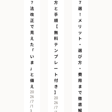
？
方
７
法
と
選
改
手
！
正
順
メ
で
【
リ
見
無
ッ
え
料
ト
た
テ
・
「
ン
選
い
プ
び
ま
レ
方
」
ー
・
と
ト
費
備
付
用
え
き
ま
20
】
で
26
20
徹
/7
26
底
/1
/7
解
3