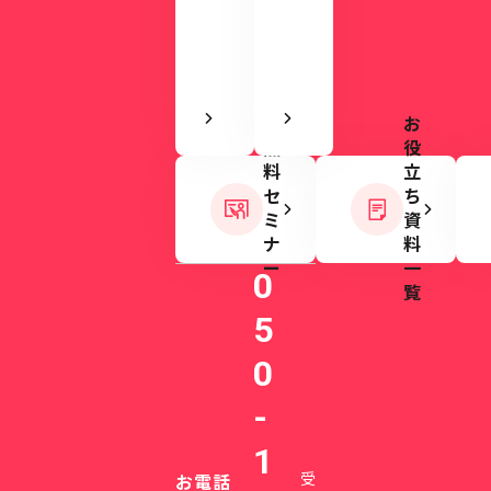
で
す。
き
ま
す
お
無
役
料
立
セ
ち
ミ
資
ナ
料
ー
一
0
覧
5
0
-
1
受
お電話