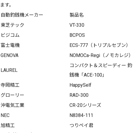
ます。
自動釣銭機メーカー
製品名
東芝テック
VT-330
ビジコム
BCPOS
富士電機
ECS-777（トリプルセブン）
GENOVA
NOMOCa-Regi（ノモカレジ
コンパクト＆スピーディー 釣
LAUREL
銭機「ACE-100」
寺岡精工
HappySelf
グローリー
RAD-300
沖電気工業
CR-20シリーズ
NEC
N8384-111
旭精工
つりペイ君