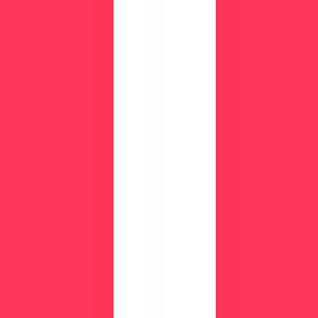
面
能
で
、
チ
活
ェ
用
ッ
事
ク
例
数
が
分
わ
の
か
デ
る
モ
資
で
料
使
を
い
ご
や
用
す
意
さ
し
を
て
実
い
感
ま