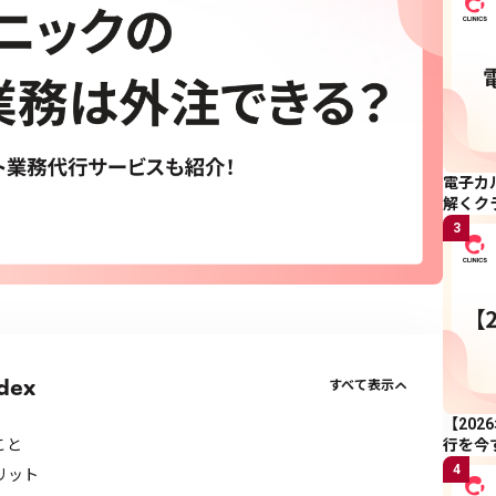
電子カ
解くク
3
dex
すべて表示
【20
行を今
こと
4
リット