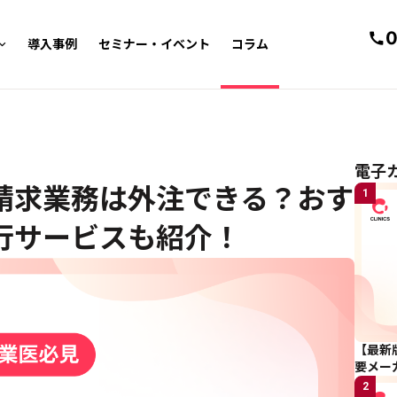
0
導入事例
セミナー・イベント
コラム
電
電子
請求業務は外注できる？おす
1
行サービスも紹介！
【最新
要メー
2