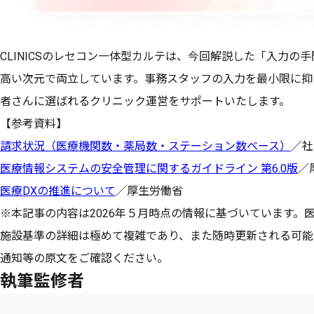
CLINICSのレセコン一体型カルテは、今回解説した「入力の
高い次元で両立しています。事務スタッフの入力を最小限に抑
者さんに選ばれるクリニック運営をサポートいたします。
【参考資料】
請求状況（医療機関数・薬局数・ステーション数ベース）
／社
医療情報システムの安全管理に関するガイドライン 第6.0版
／
医療DXの推進について
／厚生労働省
※本記事の内容は2026年５月時点の情報に基づいています。
施設基準の詳細は極めて複雑であり、また随時更新される可能
通知等の原文をご確認ください。
執筆監修者