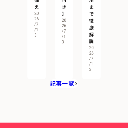
備
付
用
え
き
ま
20
】
で
26
20
徹
/7
26
底
/1
/7
解
3
/1
説
3
20
26
/7
/1
3
記事一覧