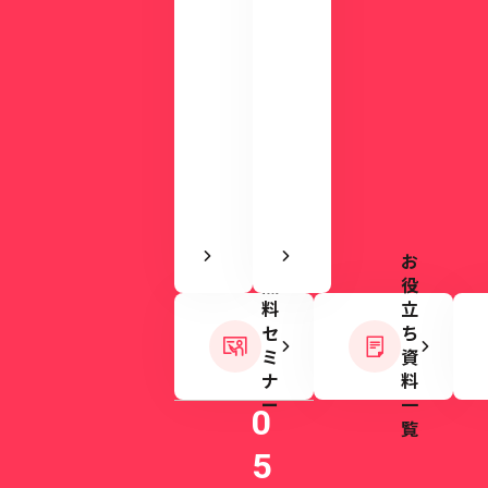
や
用
す
意
さ
し
を
て
実
い
感
ま
で
す。
き
ま
す
お
無
役
料
立
セ
ち
ミ
資
ナ
料
ー
一
0
覧
5