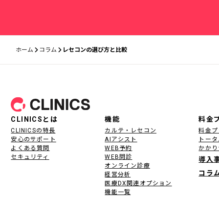
ホーム
コラム
レセコンの選び方と比較
フッター
CLINICSとは
機能
料金
CLINICSの特長
カルテ・レセコン
料金プ
安心のサポート
AIアシスト
トータ
よくある質問
WEB予約
かかり
セキュリティ
WEB問診
導入
オンライン診療
コラ
経営分析
医療DX関連オプション
機能一覧