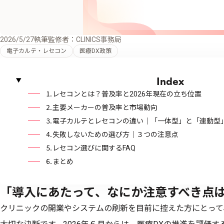
2026/5/27
執筆監修者：CLINICS事務局
電子カルテ・レセコン
医療DX政策
Index
⒈レセコンとは？普及率と2026年現在の立ち位置
⒉主要メーカーの普及率と市場動向
⒊電子カルテとレセコンの違い｜「一体型」と「連動型
⒋失敗しないための選び方｜３つの注意点
⒌レセコン選びに関するFAQ
⒍まとめ
「導入にあたって、なにか注意すべき点
クリニックの開業やシステムの刷新を目前に控えた方にとって