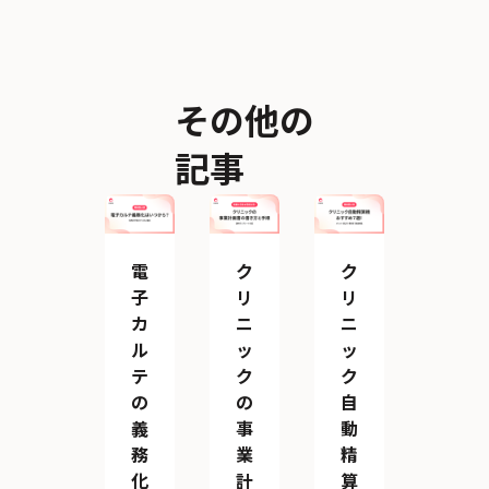
その他の
記事
電
ク
ク
子
リ
リ
カ
ニ
ニ
ル
ッ
ッ
テ
ク
ク
の
の
自
義
事
動
務
業
精
化
計
算