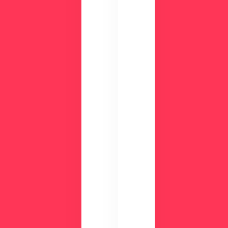
、
リ
実
ッ
際
ト
の
や
画
機
面
能
で
、
チ
活
ェ
用
ッ
事
ク
例
数
が
分
わ
の
か
デ
る
モ
資
で
料
使
を
い
ご