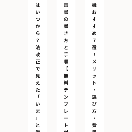
は
画
機
い
書
お
つ
の
す
か
書
す
ら
き
め
？
方
７
法
と
選
改
手
！
正
順
メ
で
【
リ
見
無
ッ
え
料
ト
た
テ
・
「
ン
選
い
プ
び
ま
レ
方
」
ー
・
と
ト
費