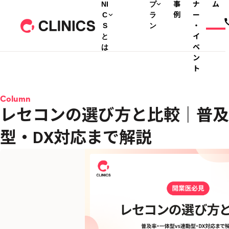
NI
プ
事
ナ
ム
C
ラ
例
ー
S
ン
・
と
イ
は
ベ
ン
ト
Column
レセコンの選び方と比較｜普及
型・DX対応まで解説