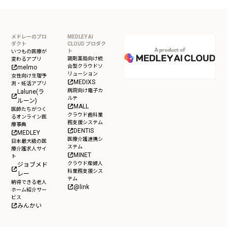
メドレーのプロ
MEDLEY AI
ダクト
CLOUD プロダク
A product of
ト
いつもの医療が
調剤薬局向け統
変わるアプリ
合型クラウドソ
melmo
リューション
女性向け生理予
MEDIXS
測・妊活アプリ
病院向け電子カ
Lalune(ラ
ルテ
ルーン)
MALL
医師たちがつく
クラウド歯科業
るオンライン医
務支援システム
療事典
DENTIS
MEDLEY
医療介護連携シ
日本最大級の医
ステム
療介護求人サイ
MINET
ト
クラウド産婦人
ジョブメド
科業務支援シス
レー
テム
納得できる老人
@link
ホーム紹介サー
ビス
みんかい