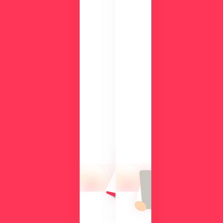
ン
ロ
ー
ド
検
討
気
中
に
の
な
方
る
に
操
向
作
け
性
て、
や
導
機
入
能
の
を
メ