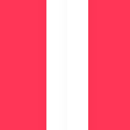
か
ま
る
せ
！
ん
資
か
？
料
ダ
ウ
ン
ロ
ー
ド
検
討
気
中
に
の