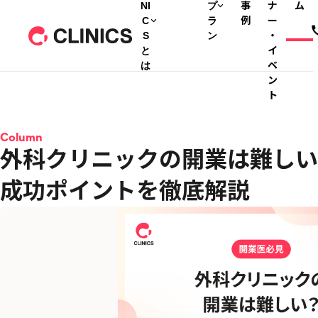
NI
プ
事
ナ
ム
C
ラ
例
ー
S
ン
・
と
イ
は
ベ
ン
ト
Column
外科クリニックの開業は難しい
成功ポイントを徹底解説