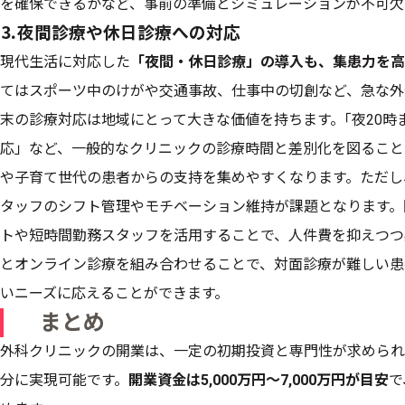
を確保できるかなど、事前の準備とシミュレーションが不可欠
⒊夜間診療や休日診療への対応
現代生活に対応した
「夜間・休日診療」の導入も、集患力を高
てはスポーツ中のけがや交通事故、仕事中の切創など、急な外
末の診療対応は地域にとって大きな価値を持ちます。｢夜20
応」など、一般的なクリニックの診療時間と差別化を図ること
や子育て世代の患者からの支持を集めやすくなります。ただし
タッフのシフト管理やモチベーション維持が課題となります。
トや短時間勤務スタッフを活用することで、人件費を抑えつつ
とオンライン診療を組み合わせることで、対面診療が難しい患
いニーズに応えることができます。
まとめ
外科クリニックの開業は、一定の初期投資と専門性が求められ
分に実現可能です。
開業資金は5,000万円〜7,000万円が目安
で