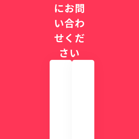
にお問
い合わ
せくだ
さい
実
際
の
画
CLI
面
NIC
を
Sが
確
す
認
ぐ
し
に
て
わ
み