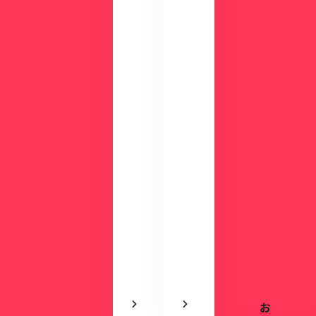
数
が
分
わ
の
か
デ
る
モ
資
で
料
使
を
い
ご
や
用
す
意
さ
し
を
て
実
い
感
ま
で
す。
き
ま
す
お