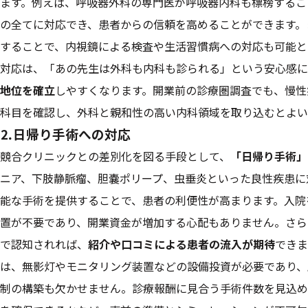
ます。例えば、呼吸器外科の専門医が呼吸器内科も標榜するこ
の全てに対応でき、患者からの信頼を高めることができます。
することで、内視鏡による検査や生活習慣病への対応も可能と
対応は、「あの先生は外科も内科も診られる」という安心感に
地位を確立
しやすくなります。開業前の診療圏調査でも、慢性
科目を確認し、外科と親和性の高い内科領域を取り込むとよい
⒉日帰り手術への対応
競合クリニックとの差別化を図る手段として、
「日帰り手術」
ニア、下肢静脈瘤、胆嚢ポリープ、虫垂炎といった良性疾患に
能な手術を提供することで、患者の利便性が高まります。入院
置が不要であり、開業資金が増加する心配もありません。さら
で認知されれば、
紹介や口コミによる患者の流入が期待
できま
は、無影灯やモニタリング装置などの設備投資が必要であり、
制の構築も欠かせません。診療報酬に見合う手術件数を見込め