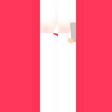
な
方
る
に
操
向
作
け
性
て、
や
導
機
入
能
の
を
メ
、
リ
実
ッ
際
ト
の
や
画
機
面
能
で
、
チ
活
ェ
用
ッ
事
ク
例