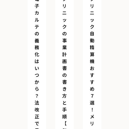
子
リ
リ
カ
ニ
ニ
ル
ッ
ッ
テ
ク
ク
の
の
自
義
事
動
務
業
精
化
計
算
は
画
機
い
書
お
つ
の
す
か
書
す
ら
き
め
？
方
７
法
と
選
改
手
！
正
順
メ
で
【
リ