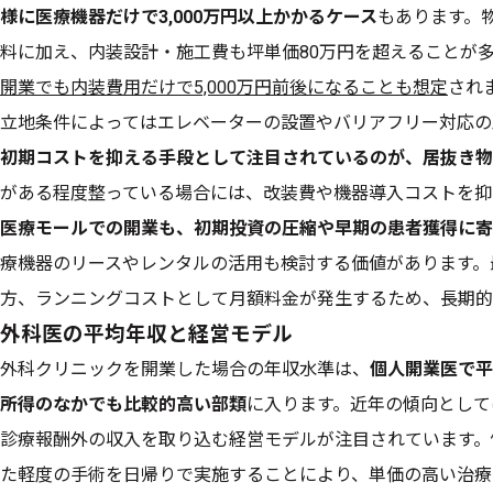
様に医療機器だけで3,000万円以上かかるケース
もあります。
料に加え、内装設計・施工費も坪単価80万円を超えることが
開業でも内装費用だけで5,000万円前後になることも想定
され
立地条件によってはエレベーターの設置やバリアフリー対応の
初期コストを抑える手段として注目されているのが、居抜き物
がある程度整っている場合には、改装費や機器導入コストを抑
医療モールでの開業も、初期投資の圧縮や早期の患者獲得に寄
療機器のリースやレンタルの活用も検討する価値があります。
方、ランニングコストとして月額料金が発生するため、長期的
外科医の平均年収と経営モデル
外科クリニックを開業した場合の年収水準は、
個人開業医で平
所得のなかでも比較的高い部類
に入ります。近年の傾向として
診療報酬外の収入を取り込む経営モデルが注目されています。
た軽度の手術を日帰りで実施することにより、単価の高い治療