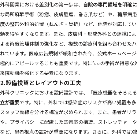
外科開業における差別化の第一歩は、
自院の専門領域を明確に
な局所麻酔手術（粉瘤、皮膚腫瘍、巻き爪など）や、糖尿病患
度の整形外科的処置（ねんざ・骨折）など、他院が対応してい
頼を得やすくなります。また、皮膚科・形成外科との連携によ
よる術後管理体制の強化など、複数の診療科を組み合わせたハ
れています。医療広告規制が緩和された今、公式ホームページ
極的にアピールすることも重要です。特に“○○の手術が得意な
来院動機を強化する要素になります。
⒉設備投資とレイアウトの工夫
外科クリニックにおける設備設計では、「医療機器をそろえる
立が重要
です。特に、外科では感染症のリスクが高い処置も多
スタッフ動線を分ける構造が求められます。また、患者がリラ
や、プライバシーに配慮した診察室の構造、ストレッチャーや
など、患者視点の設計が重要になります。さらに、外科ではX