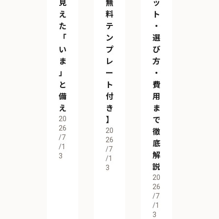
見
無
ッ
え
料
ト
た
テ
・
「
ン
選
い
プ
び
ま
レ
方
」
ー
・
と
ト
費
備
付
用
え
き
ま
20
】
で
26
20
徹
/7
26
底
/1
/7
解
3
/1
説
3
20
26
/7
/1
3