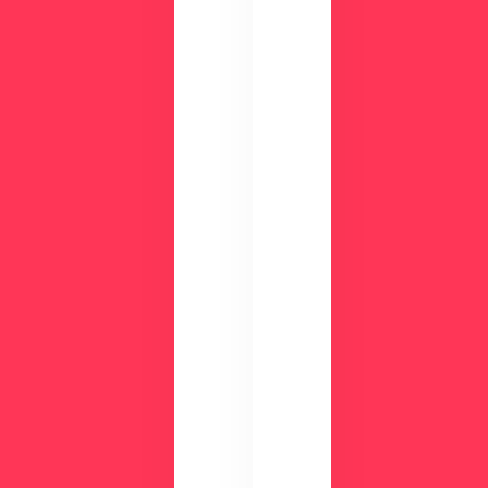
画
機
面
能
で
、
チ
活
ェ
用
ッ
事
ク
例
数
が
分
わ
の
か
デ
る
モ
資
で
料
使
を
い
ご
や
用
す
意
さ
し
を
て