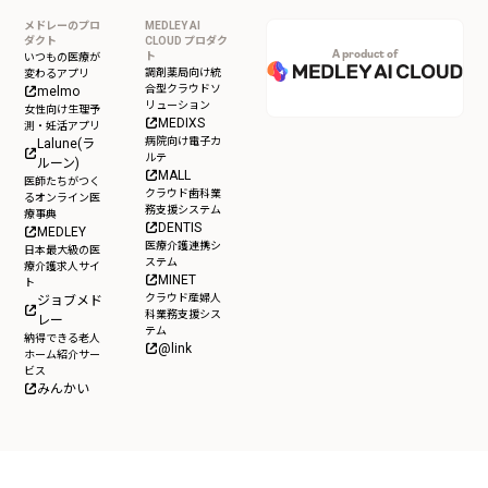
メドレーのプロ
MEDLEY AI
ダクト
CLOUD プロダク
A product of
ト
いつもの医療が
調剤薬局向け統
変わるアプリ
合型クラウドソ
melmo
リューション
女性向け生理予
MEDIXS
測・妊活アプリ
病院向け電子カ
Lalune(ラ
ルテ
ルーン)
MALL
医師たちがつく
クラウド歯科業
るオンライン医
務支援システム
療事典
DENTIS
MEDLEY
医療介護連携シ
日本最大級の医
ステム
療介護求人サイ
MINET
ト
クラウド産婦人
ジョブメド
科業務支援シス
レー
テム
納得できる老人
@link
ホーム紹介サー
ビス
みんかい