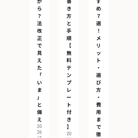
か
書
す
ら
き
め
？
方
７
法
と
選
改
手
！
正
順
メ
で
【
リ
見
無
ッ
え
料
ト
た
テ
・
「
ン
選
い
プ
び
ま
レ
方
」
ー
・
と
ト
費
備
付
用
え
き
ま
20
】
で
26
20
徹
/7