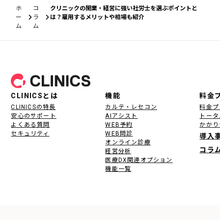
ホ
コ
クリニックの開業・経営に強い社労士を選ぶポイントと
ー
ラ
は？雇用するメリットや相場も紹介
ム
ム
フッター
CLINICSとは
機能
料金
CLINICSの特長
カルテ・レセコン
料金プ
安心のサポート
AIアシスト
トータ
よくある質問
WEB予約
かかり
セキュリティ
WEB問診
導入
オンライン診療
コラ
経営分析
医療DX関連オプション
機能一覧