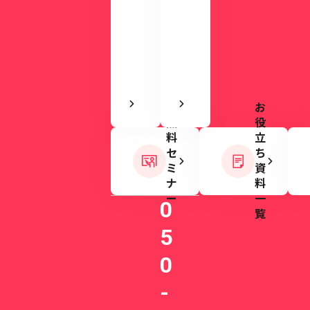
実
い
感
ま
で
す。
き
ま
す
お
無
役
料
立
セ
ち
ミ
資
ナ
料
ー
一
0
覧
5
0
-