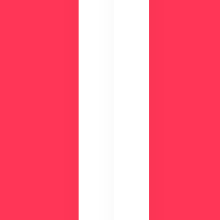
の
画
CLI
面
NIC
を
Sが
確
す
認
ぐ
し
に
て
わ
み
か
ま
る
せ
！
ん
資
か
？
料
ダ
ウ
ン
ロ