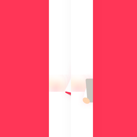
ー
ド
検
討
気
中
に
の
な
方
る
に
操
向
作
け
性
て、
や
導
機
入
能
の
を
メ
、
リ
実
ッ
際
ト
の
や