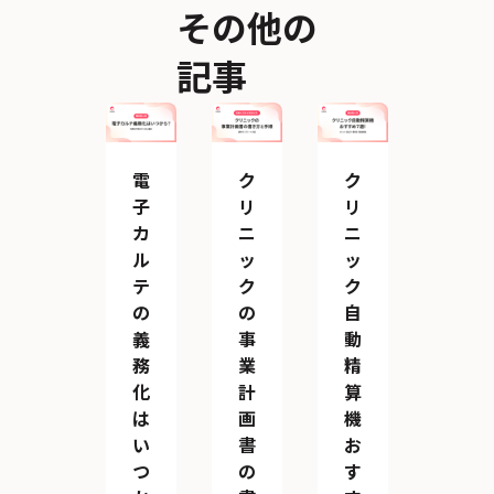
その他の
記事
電
ク
ク
子
リ
リ
カ
ニ
ニ
ル
ッ
ッ
テ
ク
ク
の
の
自
義
事
動
務
業
精
化
計
算
は
画
機
い
書
お
つ
の
す