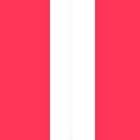
資
か
？
料
ダ
ウ
ン
ロ
ー
ド
検
討
気
中
に
の
な
方
る
に
操
向