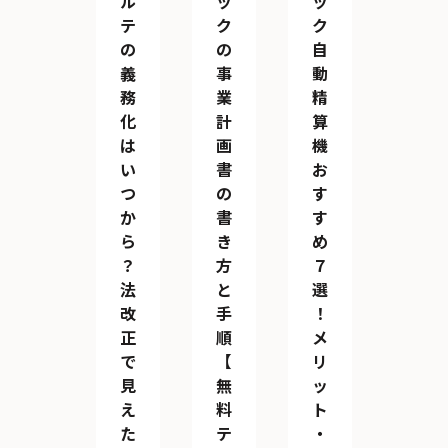
ル
ッ
ッ
テ
ク
ク
の
の
自
義
事
動
務
業
精
化
計
算
は
画
機
い
書
お
つ
の
す
か
書
す
ら
き
め
？
方
７
法
と
選
改
手
！
正
順
メ
で
【
リ
見
無
ッ
え
料
ト
た
テ
・