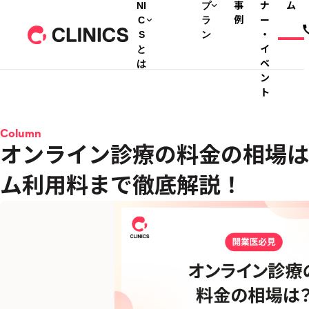
NI
プ
事
ナ
ム
C
ラ
例
ー
S
ン
・
と
イ
は
ベ
ン
ト
Column
オンライン診療の料金の相場は
ム利用料まで徹底解説！