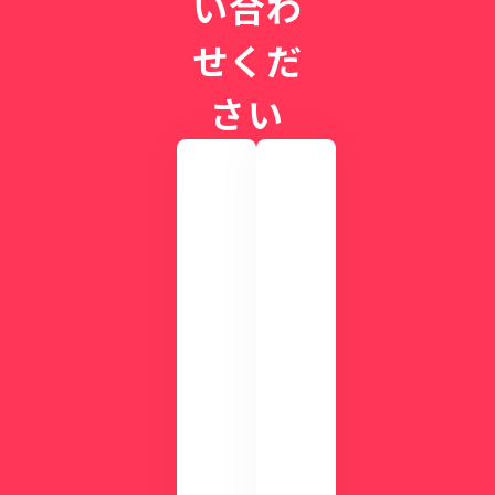
い合わ
せくだ
さい
実
際
の
画
CLI
面
NIC
を
Sが
確
す
認
ぐ
し
に
て
わ
み
か
ま
る
せ
！
ん