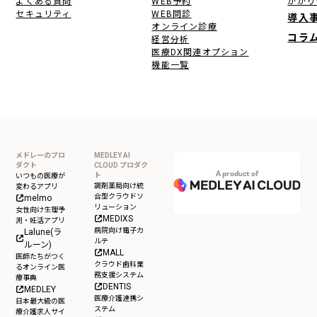
よくある質問
WEB予約
かかり
セキュリティ
WEB問診
導入
オンライン診療
コラ
経営分析
医療DX関連オプション
機能一覧
メドレーのプロ
MEDLEY AI
ダクト
CLOUD プロダク
A product of
ト
いつもの医療が
調剤薬局向け統
変わるアプリ
合型クラウドソ
melmo
リューション
女性向け生理予
MEDIXS
測・妊活アプリ
病院向け電子カ
Lalune(ラ
ルテ
ルーン)
MALL
医師たちがつく
クラウド歯科業
るオンライン医
務支援システム
療事典
DENTIS
MEDLEY
医療介護連携シ
日本最大級の医
ステム
療介護求人サイ