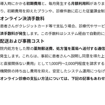
導入時にかかる
初期費用
と、毎月発生する
月額利用料
がありま
り、初期費用を抑えたプランや、診療件数に応じた従量課金制
オンライン決済手数料
患者さんがクレジットカード等で支払う場合、診療代やサービス
済手数料が発生
します。この手数料はシステム経由で自動的に
配送および事務コスト
院内処方をした際の
薬剤郵送費、処方箋を薬局へ送付する通信
発生します。これらは、事前に患者さんへ説明し同意を得た上
と直接関係ない費用」として1,000円〜2,000円程度を請求
機関側の持ち出し費用を抑え、安定したシステム運用につなげ
オンライン診療の支払い方法については、下記の記事もあわせ