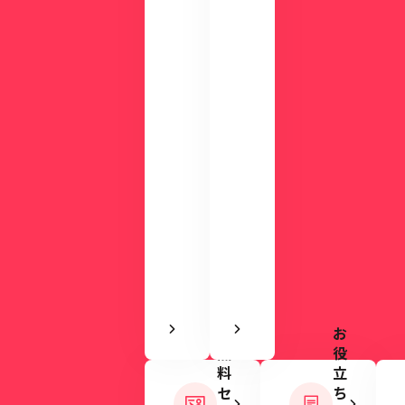
デ
る
モ
資
で
料
使
を
い
ご
や
用
す
意
さ
し
を
て
実
い
感
ま
で
す。
き
ま
す
お
無
役
料
立
セ
ち