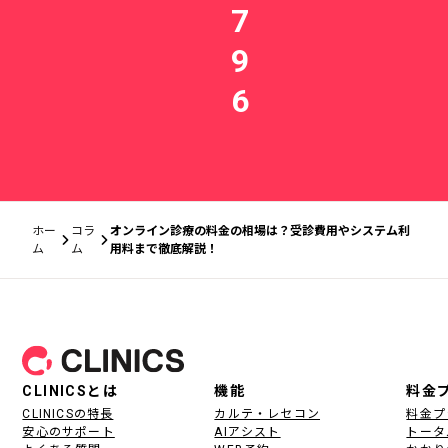
7
9
6
ホー
コラ
オンライン診療の料金の相場は？受診費用やシステム利
ム
ム
用料まで徹底解説！
フッター
CLINICSとは
機能
料金
CLINICSの特長
カルテ・レセコン
料金プ
安心のサポート
AIアシスト
トータ