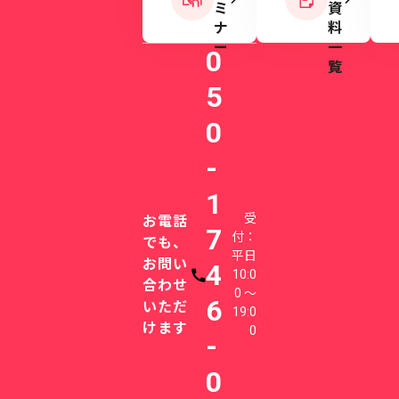
ミ
資
ナ
料
ー
一
0
覧
5
0
-
1
受
お電話
7
付：
でも、
平日
お問い
4
10:0
電話番号
合わせ
0 〜
6
いただ
19:0
けます
0
-
0