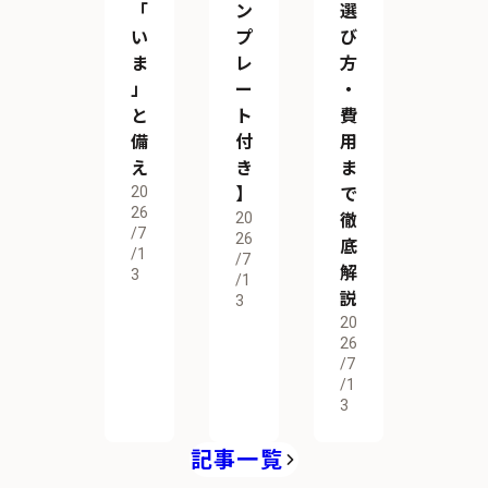
「
ン
選
い
プ
び
ま
レ
方
」
ー
・
と
ト
費
備
付
用
え
き
ま
20
】
で
26
20
徹
/7
26
底
/1
/7
解
3
/1
説
3
20
26
/7
/1
3
記事一覧