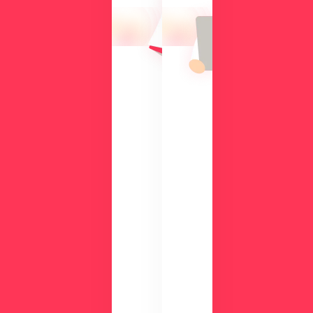
作
け
性
て、
や
導
機
入
能
の
を
メ
、
リ
実
ッ
際
ト
の
や
画
機
面
能
で
、
チ
活
ェ
用
ッ
事
ク
例
数
が
分
わ
の
か