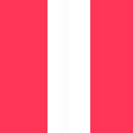
の
画
CLI
面
NIC
を
Sが
確
す
認
ぐ
し
に
て
わ
み
か
ま
る
せ
！
ん
資
か
？
料
ダ
ウ
ン
ロ