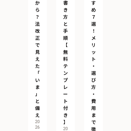
か
書
す
ら
き
め
？
方
７
法
と
選
改
手
！
正
順
メ
で
【
リ
見
無
ッ
え
料
ト
た
テ
・
「
ン
選
い
プ
び
ま
レ
方
」
ー
・
と
ト
費
備
付
用
え
き
ま
20
】
で
26
20
徹