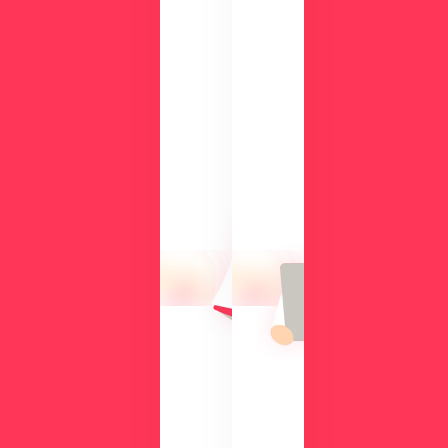
ー
ド
検
討
気
中
に
の
な
方
る
に
操
向
作
け
性
て、
や
導
機
入
能
の
を
メ
、
リ
実
ッ
際
ト