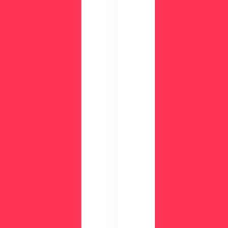
の
や
画
機
面
能
で
、
チ
活
ェ
用
ッ
事
ク
例
数
が
分
わ
の
か
デ
る
モ
資
で
料
使
を
い
ご
や
用
す
意
さ
し
を
て