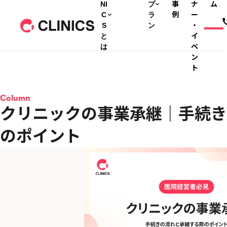
NI
プ
事
ナ
ム
C
ラ
例
ー
S
ン
・
と
イ
は
ベ
ン
ト
Column
クリニックの事業承継｜手続き
のポイント