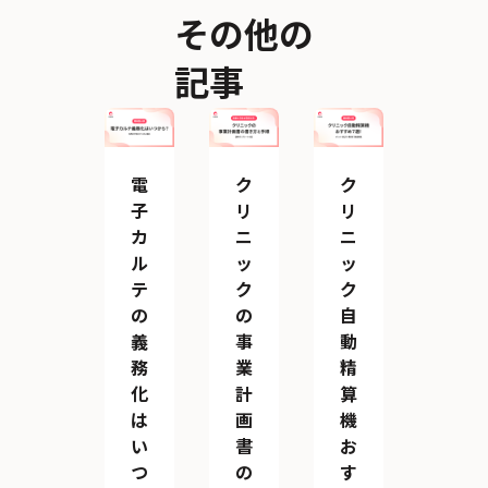
その他の
記事
電
ク
ク
子
リ
リ
カ
ニ
ニ
ル
ッ
ッ
テ
ク
ク
の
の
自
義
事
動
務
業
精
化
計
算
は
画
機
い
書
お
つ
の
す