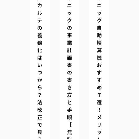
カ
ニ
ニ
ル
ッ
ッ
テ
ク
ク
の
の
自
義
事
動
務
業
精
化
計
算
は
画
機
い
書
お
つ
の
す
か
書
す
ら
き
め
？
方
７
法
と
選
改
手
！
正
順
メ
で
【
リ
見
無
ッ