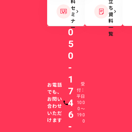
料
立
セ
ち
ミ
資
ナ
料
ー
一
0
覧
5
0
-
1
受
お電話
7
付：
でも、
平日
お問い
4
10:0
電話番号
合わせ
0 〜
6
いただ
19:0
けます
0
-