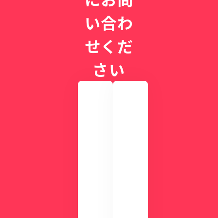
い合わ
せくだ
さい
実
際
の
画
CLI
面
NIC
を
Sが
確
す
認
ぐ
し
に
て
わ
み
か
ま
る