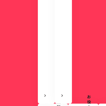
分
わ
の
か
デ
る
モ
資
で
料
使
を
い
ご
や
用
す
意
さ
し
を
て
実
い
感
ま
で
す。
き
ま
す
お
無
役