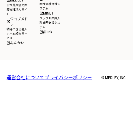
MEDLEY
医療介護連携シ
日本最大級の医
ステム
療介護求人サイ
MINET
ト
クラウド産婦人
ジョブメド
科業務支援シス
レー
テム
納得できる老人
@link
ホーム紹介サー
ビス
みんかい
運営会社について
プライバシーポリシー
© MEDLEY, INC.