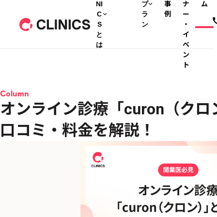
NI
プ
事
ナ
ム
C
ラ
例
ー
S
ン
・
と
イ
は
ベ
ン
ト
Column
オンライン診療「curon（ク
口コミ・料金を解説！