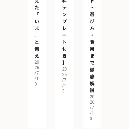
え
料
ト
た
テ
・
「
ン
選
い
プ
び
ま
レ
方
」
ー
・
と
ト
費
備
付
用
え
き
ま
20
】
で
26
20
徹
/7
26
底
/1
/7
解
3
/1
説
3
20
26
/7
/1
3