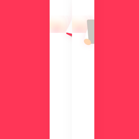
操
向
作
け
性
て、
や
導
機
入
能
の
を
メ
、
リ
実
ッ
際
ト
の
や
画
機
面
能
で
、
チ
活
ェ
用
ッ
事
ク
例
数
が