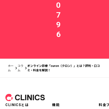
0
7
9
6
ホー
コラ
オンライン診療「curon（クロン）」とは？評判・口コ
ム
ム
ミ・料金を解説！
フッター
CLINICSとは
機能
料金