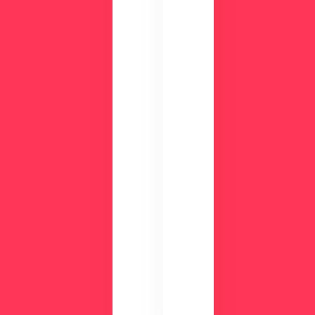
せ
！
ん
資
か
？
料
ダ
ウ
ン
ロ
ー
ド
検
討
気
中
に
の
な
方
る
に