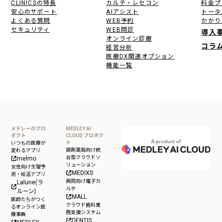
CLINICSの特長
カルテ・レセコン
料金プ
安心のサポート
AIアシスト
トータ
よくある質問
WEB予約
かかり
セキュリティ
WEB問診
導入
オンライン診療
コラ
経営分析
医療DX関連オプション
機能一覧
メドレーのプロ
MEDLEY AI
ダクト
CLOUD プロダク
A product of
ト
いつもの医療が
調剤薬局向け統
変わるアプリ
合型クラウドソ
melmo
リューション
女性向け生理予
MEDIXS
測・妊活アプリ
病院向け電子カ
Lalune(ラ
ルテ
ルーン)
MALL
医師たちがつく
クラウド歯科業
るオンライン医
務支援システム
療事典
DENTIS