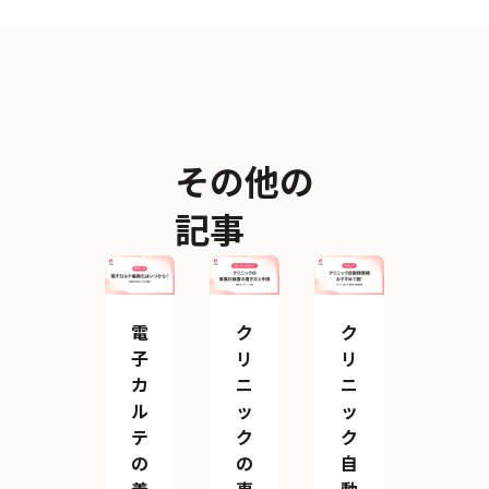
その他の
記事
電
ク
ク
子
リ
リ
カ
ニ
ニ
ル
ッ
ッ
テ
ク
ク
の
の
自