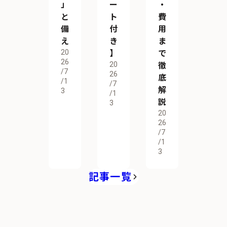
」
ー
・
と
ト
費
備
付
用
え
き
ま
20
】
で
26
20
徹
/7
26
底
/1
/7
解
3
/1
説
3
20
26
/7
/1
3
記事一覧