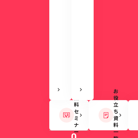
使
を
い
ご
や
用
す
意
さ
し
を
て
実
い
感
ま
で
す。
き
ま
す
お
無
役
料
立
セ
ち
ミ
資
ナ
料
ー
一
0