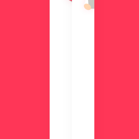
入
能
の
を
メ
、
リ
実
ッ
際
ト
の
や
画
機
面
能
で
、
チ
活
ェ
用
ッ
事
ク
例
数
が
分
わ
の
か
デ
る
モ
資
で
料