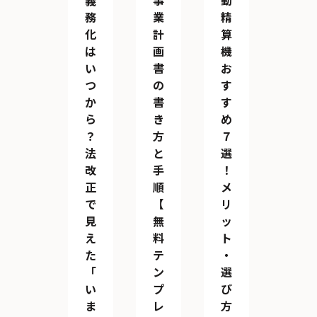
義
事
動
務
業
精
化
計
算
は
画
機
い
書
お
つ
の
す
か
書
す
ら
き
め
？
方
７
法
と
選
改
手
！
正
順
メ
で
【
リ
見
無
ッ
え
料
ト
た
テ
・
「
ン
選
い
プ
び
ま
レ
方