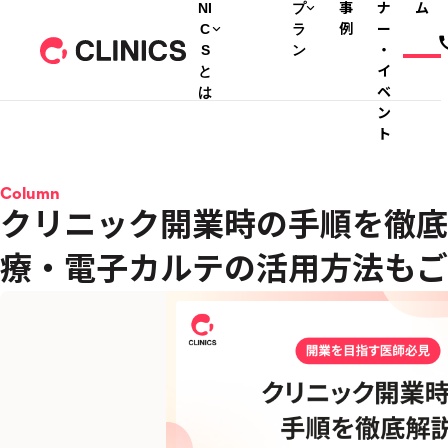
NI
プ
事
ナ
ム
C
ラ
例
ー
S
ン
・
と
イ
は
ベ
ン
ト
Column
クリニック開業時の手順を徹底
療・電子カルテの活用方法もご