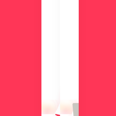
ダ
ウ
ン
ロ
ー
ド
検
討
気
中
に
の
な
方
る
に
操
向
作
け
性
て、
や
導
機