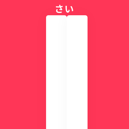
さい
実
際
の
画
CLI
面
NIC
を
Sが
確
す
認
ぐ
し
に
て
わ
み
か
ま
る
せ
！
ん
資
か
？
料