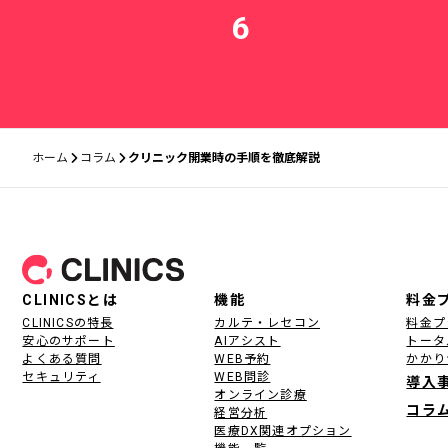
6
ホーム
コラム
クリニック開業時の手順を徹底解説
フッター
CLINICSとは
機能
料金
CLINICSの特長
カルテ・レセコン
料金プ
安心のサポート
AIアシスト
トータ
よくある質問
WEB予約
かかり
セキュリティ
WEB問診
導入
オンライン診療
コラ
経営分析
医療DX関連オプション