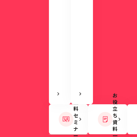
で
料
使
を
い
ご
や
用
す
意
さ
し
を
て
実
い
感
ま
で
す。
き
ま
す
お
無
役
料
立
セ
ち
ミ
資
ナ
料
ー
一