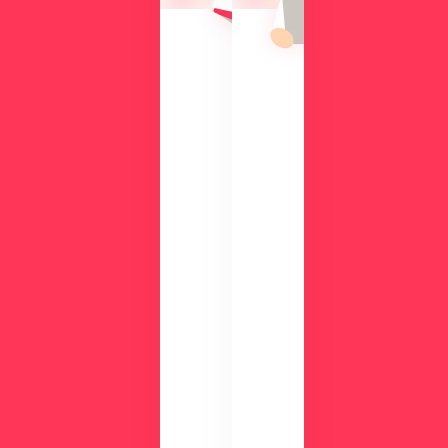
機
入
能
の
を
メ
、
リ
実
ッ
際
ト
の
や
画
機
面
能
で
、
チ
活
ェ
用
ッ
事
ク
例
数
が
分
わ
の
か
デ
る
モ
資