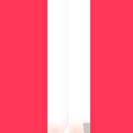
ダ
ウ
ン
ロ
ー
ド
検
討
気
中
に
の
な
方
る
に
操
向
作
け
性
て、
や
導