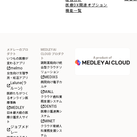
医療DX関連オプション
機能一覧
メドレーのプロ
MEDLEY AI
ダクト
CLOUD プロダク
A product of
ト
いつもの医療が
調剤薬局向け統
変わるアプリ
合型クラウドソ
melmo
リューション
女性向け生理予
MEDIXS
測・妊活アプリ
病院向け電子カ
Lalune(ラ
ルテ
ルーン)
MALL
医師たちがつく
クラウド歯科業
るオンライン医
務支援システム
療事典
DENTIS
MEDLEY
医療介護連携シ
日本最大級の医
ステム
療介護求人サイ
MINET
ト
クラウド産婦人
ジョブメド
科業務支援シス
レー
テム