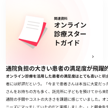
関連資料
オンライン
診療スター
トガイド
通院負担の大きい患者の満足度が飛躍
オンライン診療を活用した患者の満足度はとても高い
と朝
者には好評だという。「今まで患者さんは本当に大変だっ
さんをお持ちの方も多く、託児所に子どもを預けてから来
通院の手間やコストの大きさを課題に感じていました。オ
ニーズにマッチしていたのだと実感しました。」と朝倉先