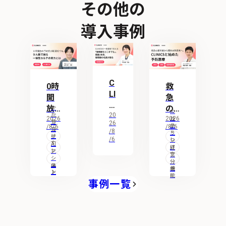
その他の
導入事例
C
0時
救
LI
開
急
NI
放
の
か
カ
C
20
か
の
2026
最
2026
ル
か
り
カ
26
テ
S
/8/6
/8/6
か
予
つ
前
ル
/8
・
り
け
テ
の
/6
レ
約
線
つ
支
・
AI
セ
け
経
一
援
レ
枠
ア
か
コ
支
営
機
セ
シ
体
ン
援
分
が
ら
能
コ
ス
機
析
運
ン
ト
即
駅
能
事例一覧
用
満
前
で
枠
の
支
で
町
え
も
医