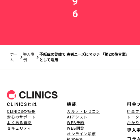
9
6
ホー
導入事
不妊症の診療で 患者ニーズにマッチ 「第2の待合室」
ム
例
として活用
フッター
CLINICSとは
機能
料金
CLINICSの特長
カルテ・レセコン
料金プ
安心のサポート
AIアシスト
トータ
よくある質問
WEB予約
かかり
セキュリティ
WEB問診
導入
オンライン診療
コラ
経営分析