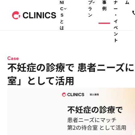
NI
プ
事
ナ
ム
C
ラ
例
ー
S
ン
・
と
イ
は
ベ
ン
ト
Case
不妊症の診療で 患者ニーズに
室」として活用