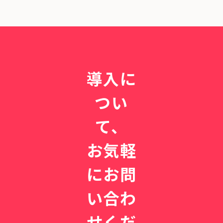
る
、
者
｜
少
へ
｢
人
。
循
数
CLI
環
で
NIC
器
回
Sと
を
る
始
導入に
ど
一
め
こ
体
た
つい
ま
型
予
で
カ
防
て、
も
ル
医
」
テ
療
お気軽
。
の
開
実
業
にお問
力
1
と
年
は
い合わ
目
、
せくだ
循