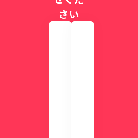
環
さい
器
の
名
医
が
実
際
語
の
る
画
CLI
面
NIC
を
Sが
確
す
認
ぐ
し
に
て
わ
み
か
ま
る
せ
！
ん
資
か
？
料