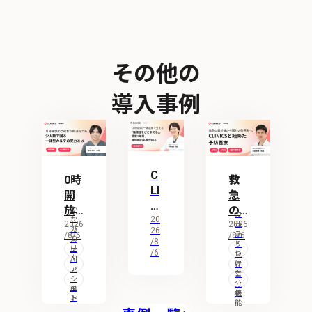
その他の
導入事例
C
0時
救
LI
開
急
NI
放
の
か
カ
C
20
か
の
2026
最
2026
ル
か
り
カ
26
テ
S
/8/6
/8/6
か
予
つ
前
ル
/8
・
り
け
テ
の
/6
レ
約
線
つ
支
・
AI
セ
け
経
一
援
レ
枠
ア
か
コ
支
営
機
セ
シ
体
ン
援
分
が
ら
能
コ
ス
機
析
運
ン
ト
即
駅
能