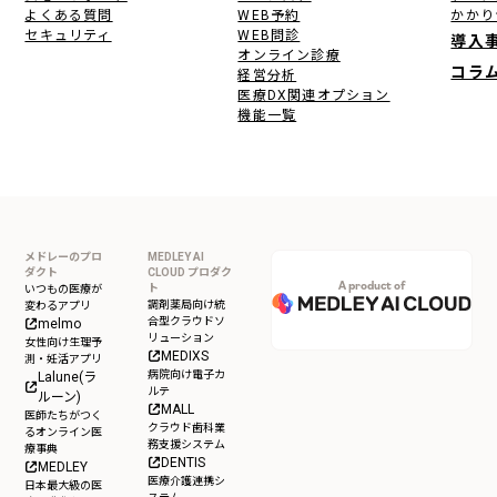
よくある質問
WEB予約
かかり
セキュリティ
WEB問診
導入
オンライン診療
コラ
経営分析
医療DX関連オプション
機能一覧
メドレーのプロ
MEDLEY AI
ダクト
CLOUD プロダク
A product of
ト
いつもの医療が
調剤薬局向け統
変わるアプリ
合型クラウドソ
melmo
リューション
女性向け生理予
MEDIXS
測・妊活アプリ
病院向け電子カ
Lalune(ラ
ルテ
ルーン)
MALL
医師たちがつく
クラウド歯科業
るオンライン医
務支援システム
療事典
DENTIS
MEDLEY
医療介護連携シ
日本最大級の医