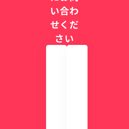
と
年
は
い合わ
目
、
せくだ
循
環
さい
器
の
名
医
が
実
際
語
の
る
画
CLI
面
NIC
を
Sが
確
す
認
ぐ
し
に
て
わ
み
か
ま
る
せ