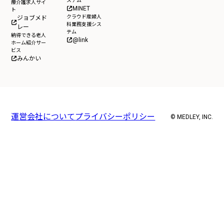
ステム
療介護求人サイ
MINET
ト
クラウド産婦人
ジョブメド
科業務支援シス
レー
テム
納得できる老人
@link
ホーム紹介サー
ビス
みんかい
運営会社について
プライバシーポリシー
© MEDLEY, INC.