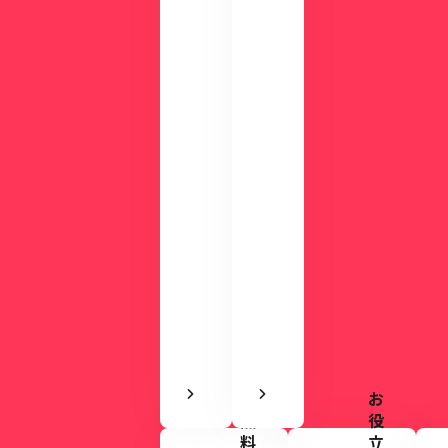
わ
の
か
デ
る
モ
資
で
料
使
を
い
ご
や
用
す
意
さ
し
を
て
実
い
感
ま
で
す。
き
ま
す
お
無
役
料
立