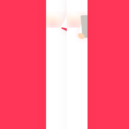
操
向
作
け
性
て、
や
導
機
入
能
の
を
メ
、
リ
実
ッ
際
ト
の
や
画
機
面
能
で
、
チ
活
ェ
用
ッ
事
ク
例
数
が
分