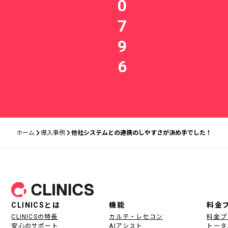
0
7
9
6
ホーム
導入事例
他社システムとの連携のしやすさが決め手でした！
フッター
CLINICSとは
機能
料金
CLINICSの特長
カルテ・レセコン
料金プ
安心のサポート
AIアシスト
トータ