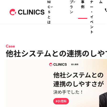
NI
プ
事
ナ
ム
C
ラ
例
ー
S
ン
・
と
イ
は
ベ
ン
ト
Case
他社システムとの連携のしや