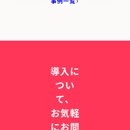
事例一覧
用
満
前
で
枠
の
支
で
町
え
も
医
る
、
者
｜
少
へ
｢
人
。
循
数
CLI
環
で
NIC
器
回
Sと
を
る
始
導入に
ど
一
め
こ
体
た
つい
ま
型
予
で
カ
防
て、
も
ル
医
」
テ
療
お気軽
。
の
開
実
業
にお問
力
1