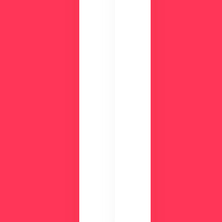
！
ん
資
か
？
料
ダ
ウ
ン
ロ
ー
ド
検
討
気
中
に
の
な
方
る
に