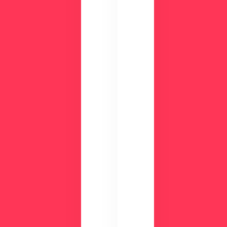
の
や
画
機
面
能
で
、
チ
活
ェ
用
ッ
事
ク
例
数
が
分
わ
の
か
デ
る
モ
資
で
料
使
を
い
ご
や
用
す
意
さ
し