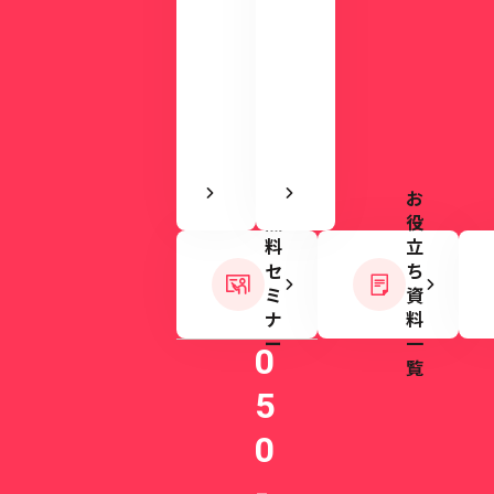
を
て
実
い
感
ま
で
す。
き
ま
す
お
無
役
料
立
セ
ち
ミ
資
ナ
料
ー
一
0
覧
5
0
-