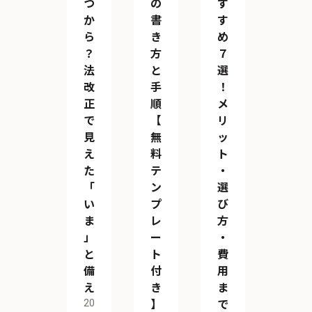
つ
の
す
か
書
す
ら
き
め
？
方
７
法
と
選
改
手
！
正
順
メ
で
【
リ
見
無
ッ
え
料
ト
た
テ
・
「
ン
選
い
プ
び
ま
レ
方
」
ー
・
と
ト
費
備
付
用
え
き
ま
20
】
で