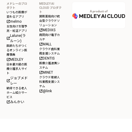
メドレーのプロ
MEDLEY AI
ダクト
CLOUD プロダク
A product of
ト
いつもの医療が
調剤薬局向け統
変わるアプリ
合型クラウドソ
melmo
リューション
女性向け生理予
MEDIXS
測・妊活アプリ
病院向け電子カ
Lalune(ラ
ルテ
ルーン)
MALL
医師たちがつく
クラウド歯科業
るオンライン医
務支援システム
療事典
DENTIS
MEDLEY
医療介護連携シ
日本最大級の医
ステム
療介護求人サイ
MINET
ト
クラウド産婦人
ジョブメド
科業務支援シス
レー
テム
納得できる老人
@link
ホーム紹介サー
ビス
みんかい