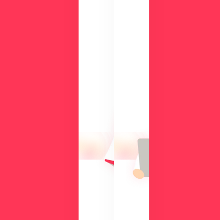
ー
ド
検
討
気
中
に
の
な
方
る
に
操
向
作
け
性
て、
や
導
機
入
能
の
を
メ
、
リ
実
ッ
際
ト