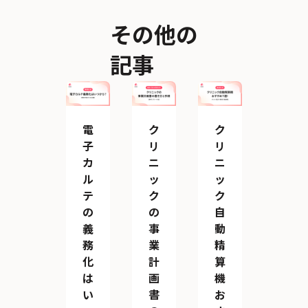
その他の
記事
電
ク
ク
子
リ
リ
カ
ニ
ニ
ル
ッ
ッ
テ
ク
ク
の
の
自
義
事
動
務
業
精
化
計
算
は
画
機
い
書
お