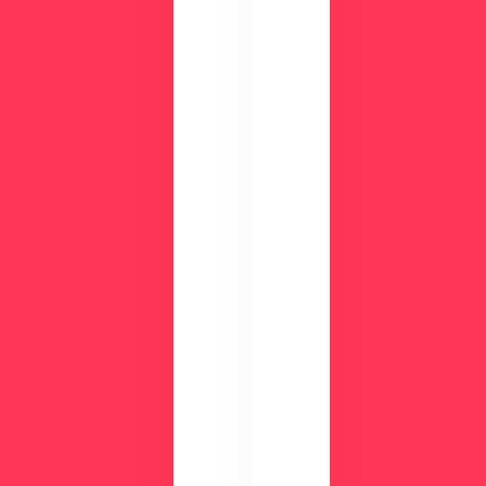
際
の
画
CLI
面
NIC
を
Sが
確
す
認
ぐ
し
に
て
わ
み
か
ま
る
せ
！
ん
資
か
？
料
ダ
ウ
ン
ロ