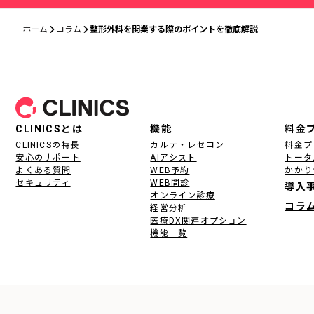
ホーム
コラム
整形外科を開業する際のポイントを徹底解説
フッター
CLINICSとは
機能
料金
CLINICSの特長
カルテ・レセコン
料金プ
安心のサポート
AIアシスト
トータ
よくある質問
WEB予約
かかり
セキュリティ
WEB問診
導入
オンライン診療
コラ
経営分析
医療DX関連オプション
機能一覧