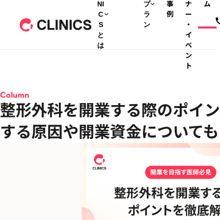
NI
プ
事
ナ
ム
C
ラ
例
ー
S
ン
・
と
イ
は
ベ
ン
ト
Column
整形外科を開業する際のポイン
する原因や開業資金についても