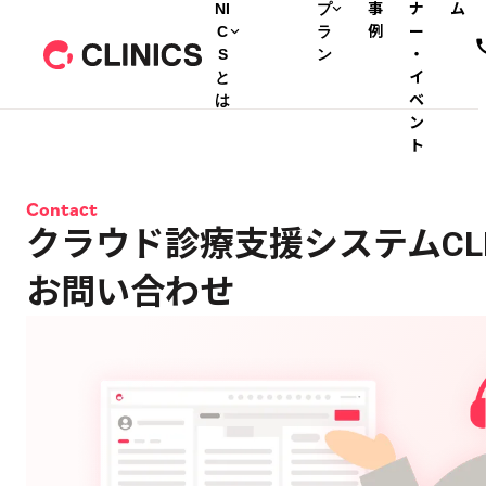
NI
プ
事
ナ
ム
C
ラ
例
ー
S
ン
・
と
イ
は
ベ
ン
ト
Contact
クラウド診療支援システムCLI
お問い合わせ