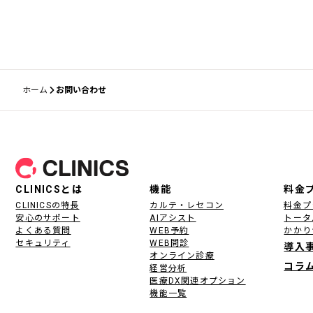
ホーム
お問い合わせ
フッター
CLINICSとは
機能
料金
CLINICSの特長
カルテ・レセコン
料金プ
安心のサポート
AIアシスト
トータ
よくある質問
WEB予約
かかり
セキュリティ
WEB問診
導入
オンライン診療
コラ
経営分析
医療DX関連オプション
機能一覧