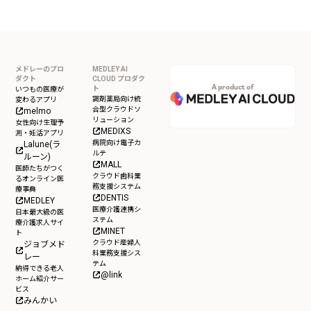
メドレーのプロ
MEDLEY AI
ダクト
CLOUD プロダク
A product of
ト
いつもの医療が
調剤薬局向け統
変わるアプリ
合型クラウドソ
melmo
リューション
女性向け生理予
MEDIXS
測・妊活アプリ
病院向け電子カ
Lalune(ラ
ルテ
ルーン)
MALL
医師たちがつく
クラウド歯科業
るオンライン医
務支援システム
療事典
DENTIS
MEDLEY
医療介護連携シ
日本最大級の医
ステム
療介護求人サイ
MINET
ト
クラウド産婦人
ジョブメド
科業務支援シス
レー
テム
納得できる老人
@link
ホーム紹介サー
ビス
みんかい