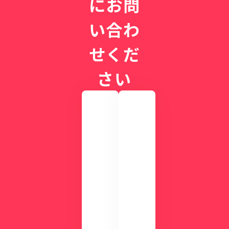
にお問
1
と
年
は
い合わ
目
、
せくだ
循
環
さい
器
の
名
医
が
実
際
語
の
る
画
CLI
面
NIC
を
Sが
確
す
認
ぐ
し
に
て
わ
み
か
ま