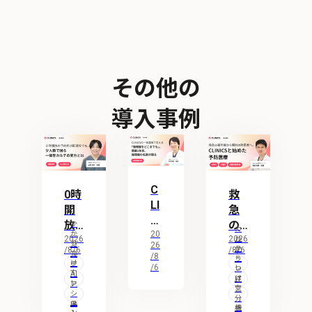
その他の
導入事例
C
0時
救
LI
開
急
NI
放
の
か
カ
C
20
か
の
2026
最
2026
ル
か
り
カ
26
テ
S
/8/6
/8/6
か
予
つ
前
ル
/8
・
り
け
テ
の
/6
レ
約
線
つ
支
・
AI
セ
け
経
一
援
レ
枠
ア
か
コ
支
営
機
セ
シ
体
ン
援
分
が
ら
能
コ
ス
機
析