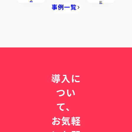
運
ン
ト
即
駅
能
事例一覧
用
満
前
で
枠
の
支
で
町
え
も
医
る
、
者
｜
少
へ
｢
人
。
循
数
CLI
環
で
NIC
器
回
Sと
を
る
始
導入に
ど
一
め
こ
体
た
つい
ま
型
予
で
カ
防
て、
も
ル
医
」
テ
療
お気軽
。
の
開
実
業
力