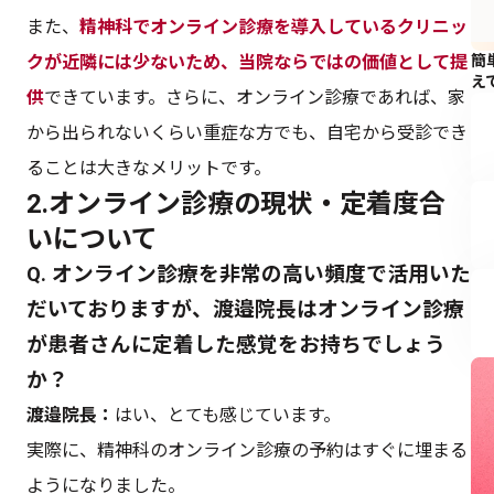
また、
精神科でオンライン診療を導入しているクリニッ
クが近隣には少ないため、当院ならではの価値として提
簡
え
供
できています。さらに、オンライン診療であれば、家
から出られないくらい重症な方でも、自宅から受診でき
ることは大きなメリットです。
2.オンライン診療の現状・定着度合
いについて
Q. オンライン診療を非常の高い頻度で活用いた
だいておりますが、渡邉院長はオンライン診療
が患者さんに定着した感覚をお持ちでしょう
か？
渡邉院長：
はい、とても感じています。
実際に、精神科のオンライン診療の予約はすぐに埋まる
ようになりました。