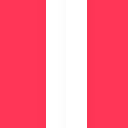
る
せ
！
ん
資
か
？
料
ダ
ウ
ン
ロ
ー
ド
検
討
気
中
に
の
な
方