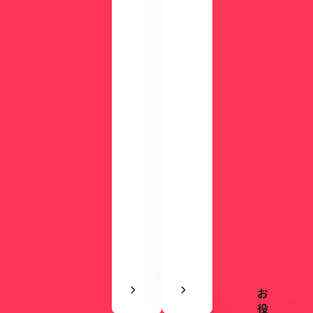
分
わ
の
か
デ
る
モ
資
で
料
使
を
い
ご
や
用
す
意
さ
し
を
て
実
い
感
ま
で
す。
き
ま
す
お
無
役