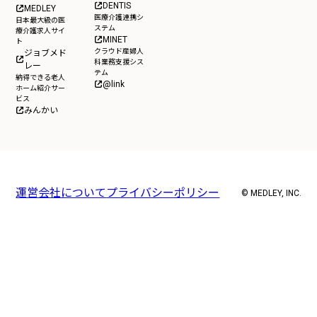
DENTIS
MEDLEY
医療介護連携シ
日本最大級の医
ステム
療介護求人サイ
MINET
ト
クラウド産婦人
ジョブメド
科業務支援シス
レー
テム
納得できる老人
@link
ホーム紹介サー
ビス
みんかい
運営会社について
プライバシーポリシー
© MEDLEY, INC.