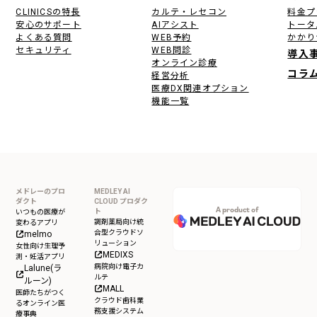
CLINICSの特長
カルテ・レセコン
料金プ
安心のサポート
AIアシスト
トータ
よくある質問
WEB予約
かかり
セキュリティ
WEB問診
導入
オンライン診療
コラ
経営分析
医療DX関連オプション
機能一覧
メドレーのプロ
MEDLEY AI
ダクト
CLOUD プロダク
A product of
ト
いつもの医療が
調剤薬局向け統
変わるアプリ
合型クラウドソ
melmo
リューション
女性向け生理予
MEDIXS
測・妊活アプリ
病院向け電子カ
Lalune(ラ
ルテ
ルーン)
MALL
医師たちがつく
クラウド歯科業
るオンライン医
務支援システム
療事典