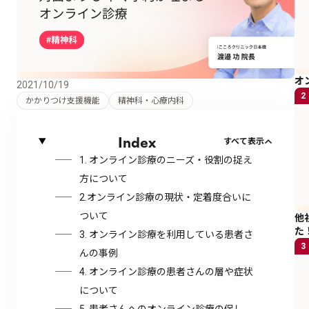
オ
2021/10/19
2
かかりつけ支援機能
精神科・心療内科
Index
すべて表示
1. オンライン診療のニーズ・役割の捉え
方について
2.オンライン診療の現状・定着度合いに
ついて
他
た
3. オンライン診療を利用している患者さ
3
んの事例
4. オンライン診療の患者さんの層や症状
について
5. 患者さんへのオンライン診療の促し