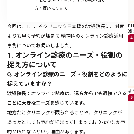
方・反応について
C
今回は、i こころクリニック日本橋の渡邉院長に、対面
減
よりも早く予約が埋まる 精神科のオンライン診療活用
4
事例についてお伺いしました。
1. オンライン診療のニーズ・役割の
捉え方について
Q. オンライン診療のニーズ・役割をどのように
捉えていますか？
オ
渡邉院長：
オンライン診療は、
遠方からでも通院できる
5
ことに大きなニーズ
を感じています。
地方だとクリニックが限られることや、クリニックが
あったとしても予約が埋まってしまっておりなかなか予
約が取れないという理由があります。