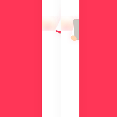
る
に
操
向
作
け
性
て、
や
導
機
入
能
の
を
メ
、
リ
実
ッ
際
ト
の
や
画
機
面
能
で
、
チ
活
ェ
用
ッ
事
ク
例
数
が