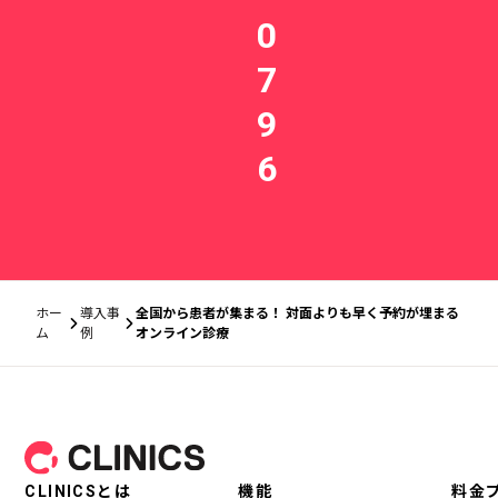
0
7
9
6
ホー
導入事
全国から患者が集まる！ 対面よりも早く予約が埋まる
ム
例
オンライン診療
フッター
CLINICSとは
機能
料金