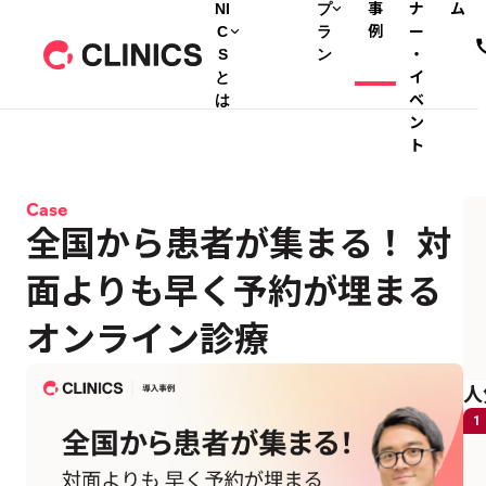
NI
プ
事
ナ
ム
C
ラ
例
ー
S
ン
・
と
イ
は
ベ
ン
ト
Case
全国から患者が集まる！ 対
面よりも早く予約が埋まる
オンライン診療
人
1