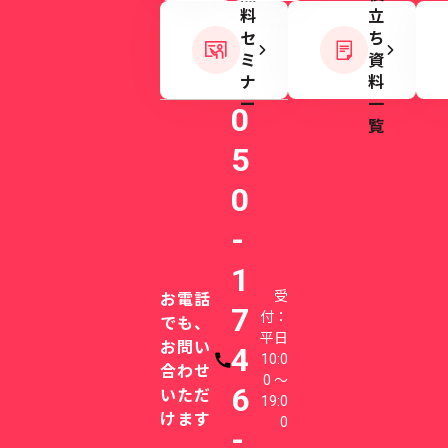
料
立
セ
ち
ミ
資
ナ
料
ー
一
0
覧
5
0
-
1
受
お電話
7
付：
でも、
平日
お問い
4
10:0
電話番号
合わせ
0 〜
6
いただ
19:0
けます
0
-