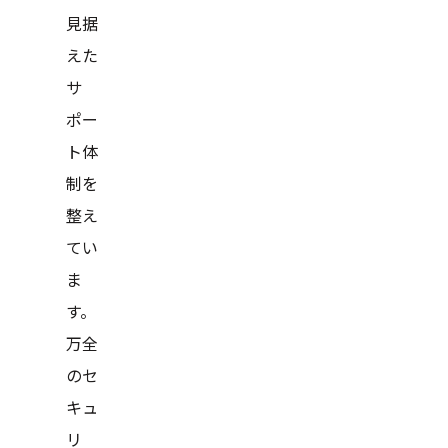
見据
えた
サ
ポー
ト体
制を
整え
てい
ま
す。
万全
のセ
キュ
リ