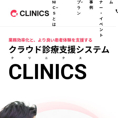
NI
プ
事
ナ
ム
C
ラ
例
ー
S
ン
・
と
イ
は
ベ
ン
ト
業務効率化と、より良い患者体験を支援する
クラウド診療支援システム
クリニクス
CLINICS