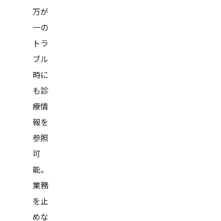
万が
一の
トラ
ブル
時に
も診
療情
報を
参照
可
能。
業務
を止
めな