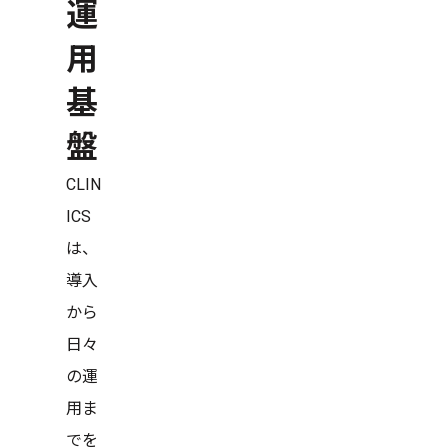
運
用
基
盤
CLIN
ICS
は、
導入
から
日々
の運
用ま
でを