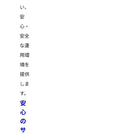
い、
安
心・
安全
な運
用環
境を
提供
しま
す。
安
心
の
サ