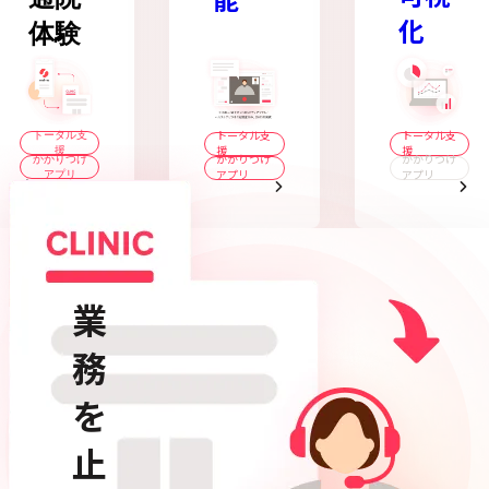
能
化
体験
トータル支
トータル支
トータル支
援
援
援
かかりつけ
かかりつけ
かかりつけ
アプリ
アプリ
アプリ
業
務
を
止