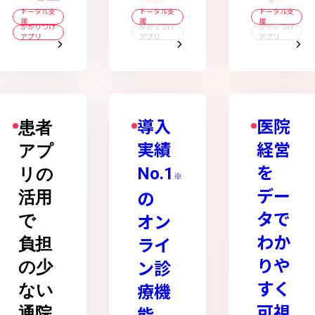
トータル支
トータル支
トータル支
援
援
援
かかりつけ
かかりつけ
かかりつけ
アプリ
アプリ
アプリ
導入
医院
患者
実績
経営
アプ
No.1
を
リの
※
デー
活用
の
タで
で
オン
わか
負担
ライ
りや
の少
ン診
すく
ない
療機
可視
通院