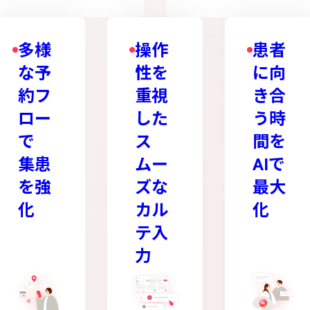
多様
操作
患者
な予
性を
に向
約フ
重視
き合
ロー
した
う時
で
ス
間を
集患
ムー
AIで
を強
ズな
最大
化
カル
化
テ入
力