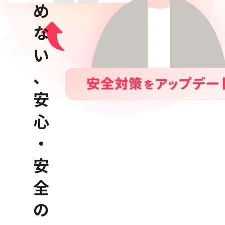
め
な
い
、
安
心
・
安
全
の