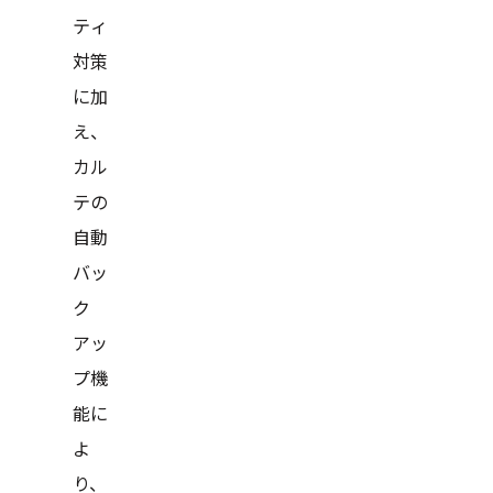
ティ
対策
に加
え、
カル
テの
自動
バッ
ク
アッ
プ機
能に
よ
り、