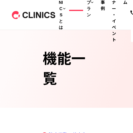
NI
プ
事
ナ
ム
C
ラ
例
ー
S
ン
・
と
イ
は
ベ
ン
ト
機能一
覧