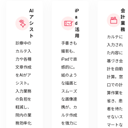
AI
iP
会
ア
a
計
シ
d
業
ス
活
務
ト
用
カルテに
診療中の
手書きも
入力され
カルテ入
撮影も、
た内容に
力や各種
iPadで直
基づき会
文章作成
感的に。
計を自動
をAIがア
紙のよう
計算。窓
シスト。
な描画と
口での計
入力業務
スムーズ
算作業を
の負担を
な画像連
省き、患
軽減し、
携が、カ
者を待た
院内の業
ルテ作成
せないス
務効率化
を強力に
マートな