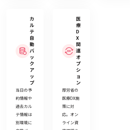
カ
医
ル
療
テ
D
自
X
動
関
バ
連
ッ
オ
ク
プ
ア
シ
ッ
ョ
プ
ン
当日の予
厚労省の
約情報や
医療DX施
過去カル
策に対
テ情報は
応。オン
別環境に
ライン資