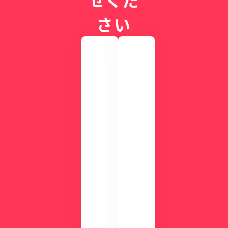
さい
実
際
の
画
CLI
面
NIC
を
Sが
確
す
認
ぐ
し
に
て
わ
み
か
ま
る
せ
！
ん
資
か
？
料