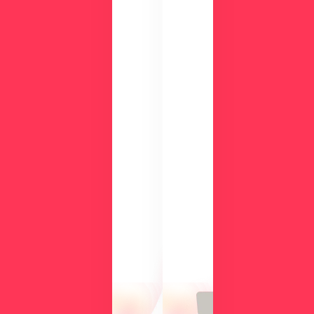
ダ
ウ
ン
ロ
ー
ド
検
討
気
中
に
の
な
方
る
に
操
向
作
け
性
て、
や
導