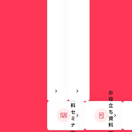
で
料
使
を
い
ご
や
用
す
意
さ
し
を
て
実
い
感
ま
で
す。
き
ま
す
お
無
役
料
立
セ
ち
ミ
資
ナ
料
ー
一