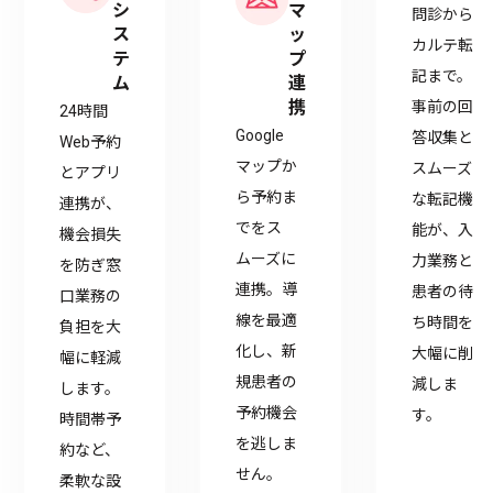
シ
マ
問診から
ス
ッ
カルテ転
テ
プ
記まで。
ム
連
携
事前の回
24時間
Google
答収集と
Web予約
マップか
スムーズ
とアプリ
ら予約ま
な転記機
連携が、
でをス
能が、入
機会損失
ムーズに
力業務と
を防ぎ窓
連携。導
患者の待
口業務の
線を最適
ち時間を
負担を大
化し、新
大幅に削
幅に軽減
規患者の
減しま
します。
予約機会
す。
時間帯予
を逃しま
約など、
せん。
柔軟な設