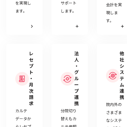
を実現し
サポート
会計を実
ます。
します。
現しま
す。
レ
法
他
セ
人
社
プ
・
シ
ト
グ
ス
・
ル
テ
月
ー
ム
次
プ
連
請
連
携
求
携
院内外の
カルテ
分院切り
さまざま
データか
替えもカ
なシステ
らレセプ
ルテ参照