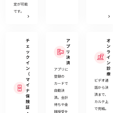
定が可能
です。
チ
ア
オ
ェ
プ
ン
ッ
リ
ラ
ク
決
イ
イ
済
ン
ン
診
アプリに
（
療
登録の
マ
ビデオ通
カードで
イ
話から決
ナ
自動決
済まで、
保
済。会計
険
カルテ上
待ちや金
証
で完結。
銭授受を
・