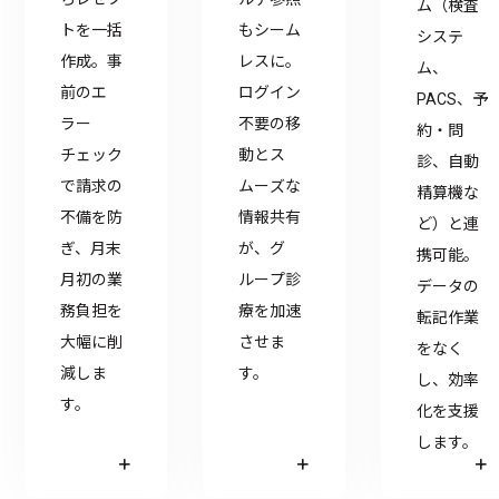
ム（検査
トを一括
もシーム
システ
作成。事
レスに。
ム、
前のエ
ログイン
PACS、予
ラー
不要の移
約・問
チェック
動とス
診、自動
で請求の
ムーズな
精算機な
不備を防
情報共有
ど）と連
ぎ、月末
が、グ
携可能。
月初の業
ループ診
データの
務負担を
療を加速
転記作業
大幅に削
させま
をなく
減しま
す。
し、効率
す。
化を支援
します。