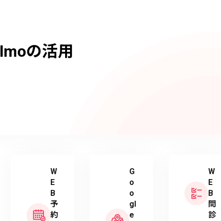
lmoの活用
W
G
W
E
o
E
B
o
B
予
gl
問
約
e
診