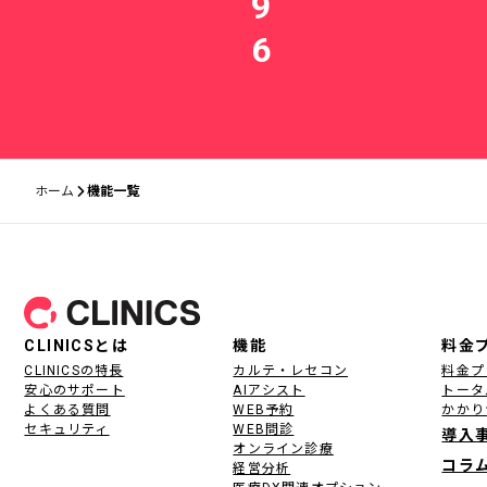
9
6
ホーム
機能一覧
フッター
CLINICSとは
機能
料金
CLINICSの特長
カルテ・レセコン
料金プ
安心のサポート
AIアシスト
トータ
よくある質問
WEB予約
かかり
セキュリティ
WEB問診
導入
オンライン診療
コラ
経営分析