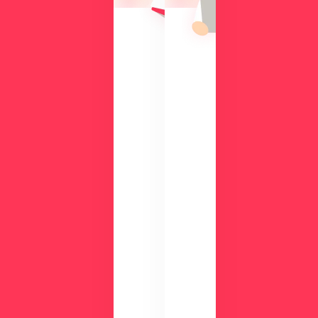
機
入
能
の
を
メ
、
リ
実
ッ
際
ト
の
や
画
機
面
能
で
、
チ
活
ェ
用
ッ
事
ク
例
数
が
分
わ
の
か
デ
る
モ
資