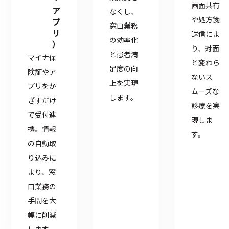
画面共有
ア
なくし、
や処方箋
プ
窓口業務
リ
送信によ
の効率化
）
り、対面
と患者満
マイナ保
と変わら
足度の向
険証やア
ないス
上を実現
プリをか
ムーズな
します。
ざすだけ
診療を実
で受付連
現しま
携。情報
す。
の自動取
り込みに
より、窓
口業務の
手間を大
幅に削減