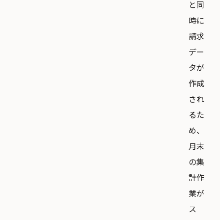
と同
時に
請求
デー
タが
作成
され
るた
め、
月末
の集
計作
業が
ス