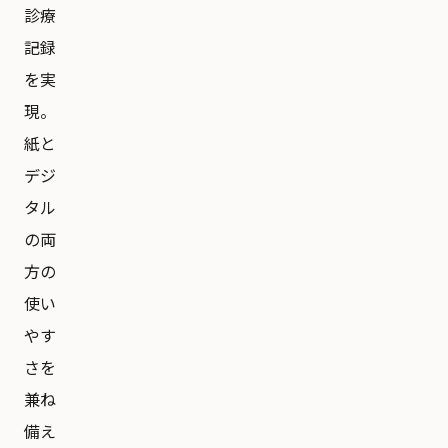
診療
記録
を実
現。
紙と
デジ
タル
の両
方の
使い
やす
さを
兼ね
備え