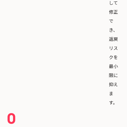
して
修正
で
き、
返戻
リス
クを
最小
限に
抑え
ま
す。
0