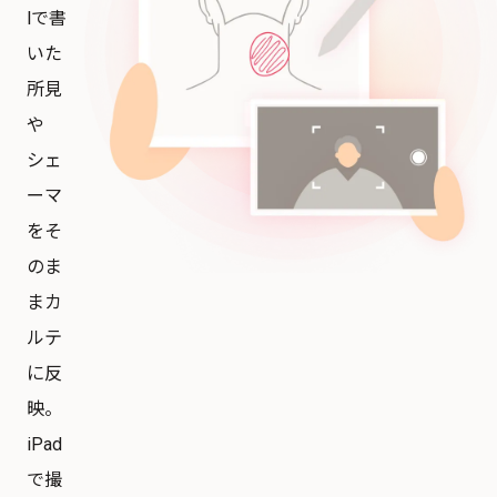
lで書
いた
所見
や
シェ
ーマ
をそ
のま
まカ
ルテ
に反
映。
iPad
で撮