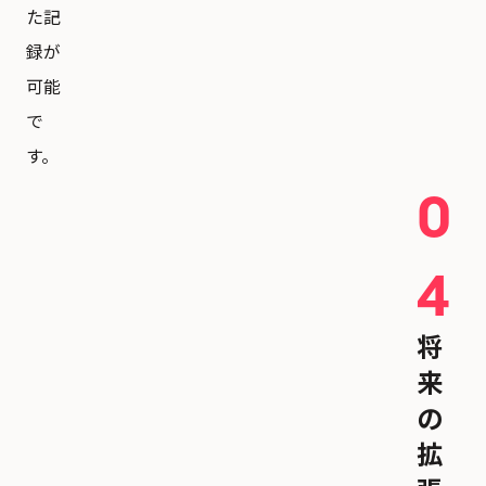
た記
録が
可能
で
す。
0
4
将
来
の
拡