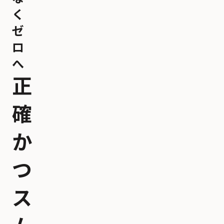
く
ゼ
ロ
へ
正
確
か
つ
ス