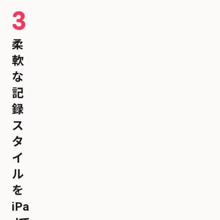
3
柔
軟
な
記
録
ス
タ
イ
ル
を
iPa