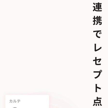
連
携
で
レ
セ
プ
ト
点