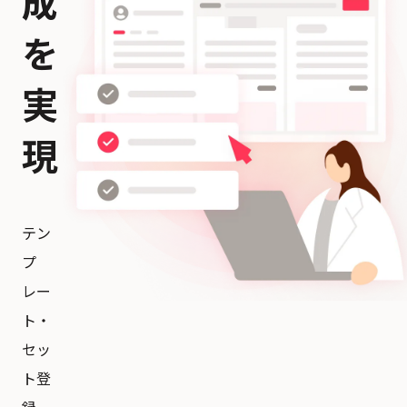
成
を
実
現
テン
プ
レー
ト・
セッ
ト登