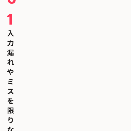
1
入
力
漏
れ
や
ミ
ス
を
限
り
な