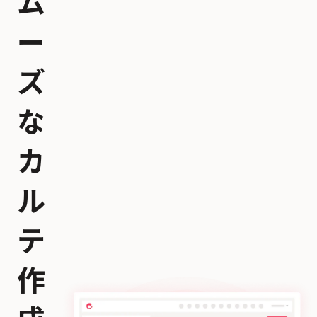
ム
ー
ズ
な
カ
ル
テ
作