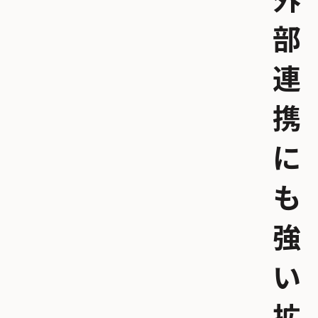
外
部
連
携
に
も
強
い