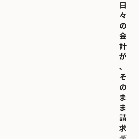
日
々
の
会
計
が
、
そ
の
ま
ま
請
求
デ