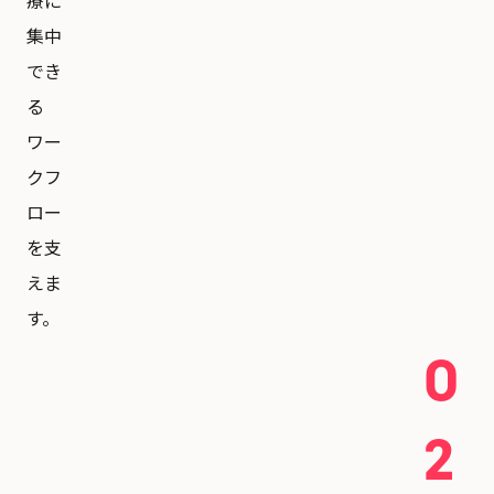
療に
集中
でき
る
ワー
クフ
ロー
を支
えま
す。
0
2