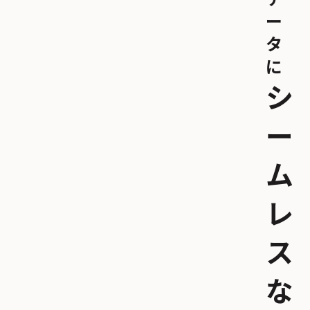
ー
タ
に
シ
ー
ム
レ
ス
な