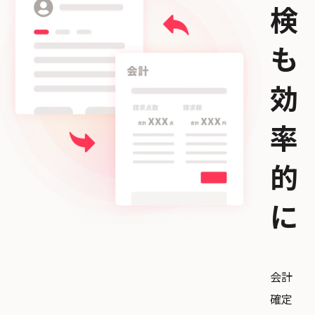
検
も
効
率
的
に
会計
確定