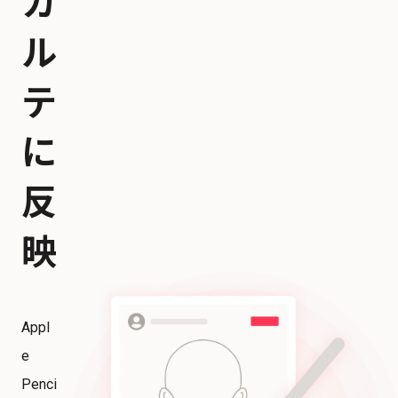
カ
ル
テ
に
反
映
Appl
e
Penci