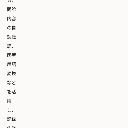
録、
問診
内容
の自
動転
記、
医療
用語
変換
など
を活
用
し、
記録