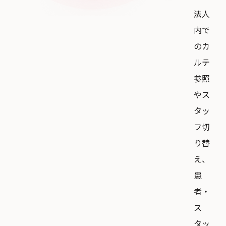
法人
内で
のカ
ルテ
参照
やス
タッ
フ切
り替
え、
患
者・
ス
タッ