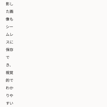
影し
た画
像も
シー
ムレ
スに
保存
で
き、
視覚
的で
わか
りや
すい