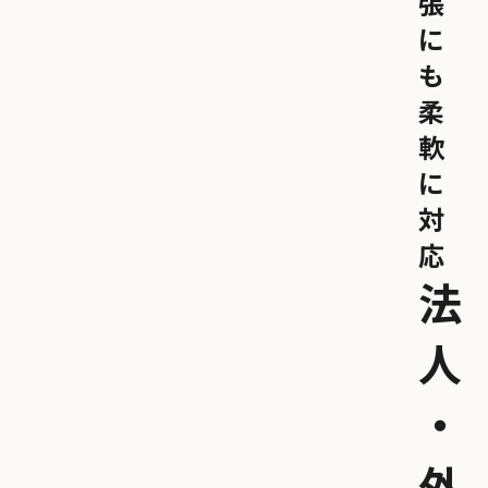
張
に
も
柔
軟
に
対
応
法
人
・