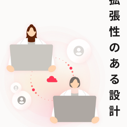
拡
張
性
の
あ
る
設
計