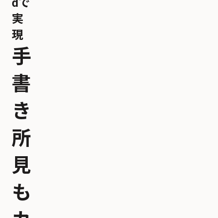
dで
実
現
手
書
き
所
見
も