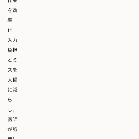
作業
を効
率
化。
入力
負担
とミ
スを
大幅
に減
ら
し、
医師
が診