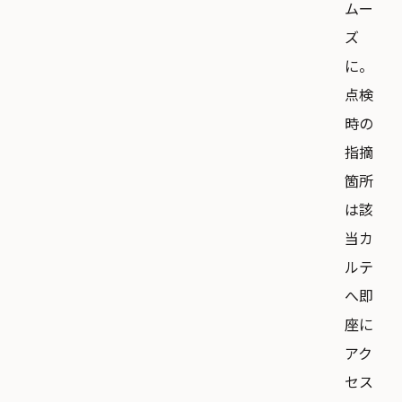
ムー
ズ
に。
点検
時の
指摘
箇所
は該
当カ
ルテ
へ即
座に
アク
セス