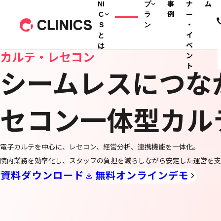
NI
プ
事
ナ
ム
C
ラ
例
ー
S
ン
・
と
イ
は
ベ
カルテ・レセコン
ン
ト
シームレスにつな
セコン一体型カル
電子カルテを中心に、レセコン、経営分析、連携機能を一体化。
院内業務を効率化し、スタッフの負担を減らしながら安定した運営を支
資料ダウンロード
無料オンラインデモ