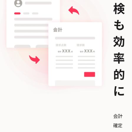
検
も
効
率
的
に
会計
確定