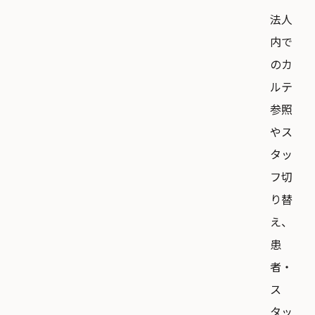
法人
内で
のカ
ルテ
参照
やス
タッ
フ切
り替
え、
患
者・
ス
タッ