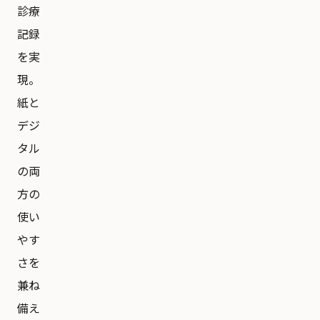
診療
記録
を実
現。
紙と
デジ
タル
の両
方の
使い
やす
さを
兼ね
備え