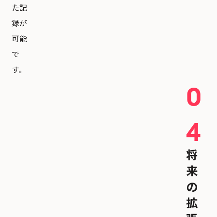
た記
録が
可能
で
す。
0
4
将
来
の
拡