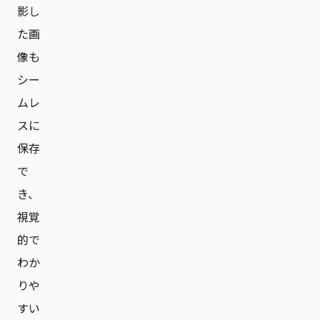
影し
た画
像も
シー
ムレ
スに
保存
で
き、
視覚
的で
わか
りや
すい