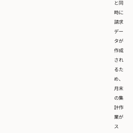
と同
時に
請求
デー
タが
作成
され
るた
め、
月末
の集
計作
業が
ス