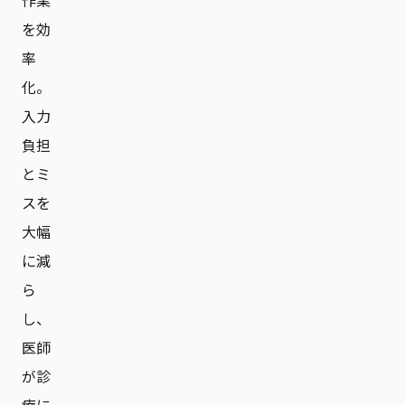
作業
を効
率
化。
入力
負担
とミ
スを
大幅
に減
ら
し、
医師
が診