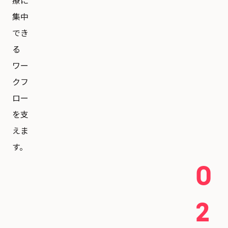
療に
集中
でき
る
ワー
クフ
ロー
を支
えま
す。
0
2