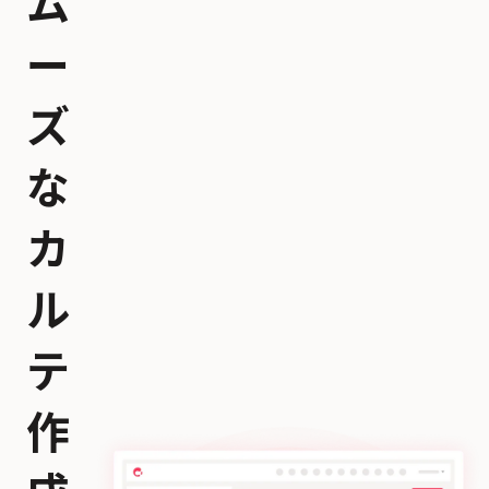
ム
ー
ズ
な
カ
ル
テ
作