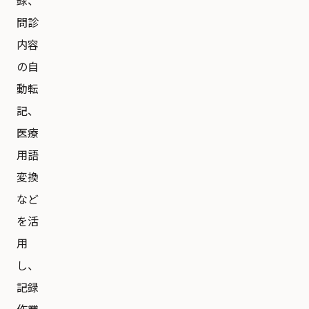
録、
問診
内容
の自
動転
記、
医療
用語
変換
など
を活
用
し、
記録