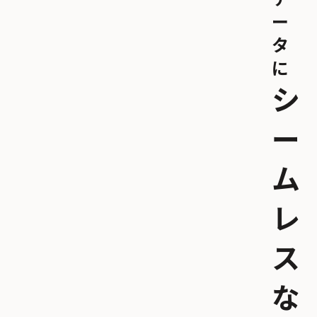
ー
タ
に
シ
ー
ム
レ
ス
な