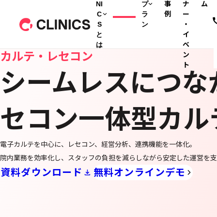
NI
プ
事
ナ
ム
C
ラ
例
ー
S
ン
・
と
イ
は
ベ
カルテ・レセコン
ン
ト
シームレスにつな
セコン一体型カル
電子カルテを中心に、レセコン、経営分析、連携機能を一体化。
院内業務を効率化し、スタッフの負担を減らしながら安定した運営を支
資料ダウンロード
無料オンラインデモ