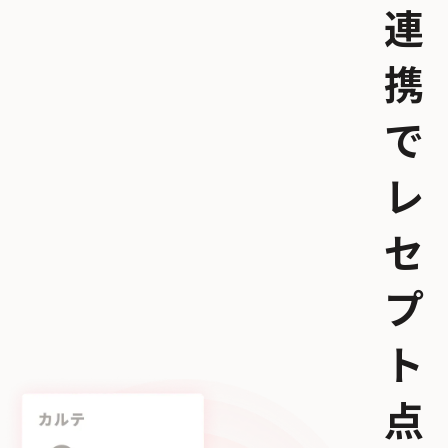
連
携
で
レ
セ
プ
ト
点