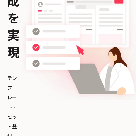
成
を
実
現
テン
プ
レー
ト・
セッ
ト登