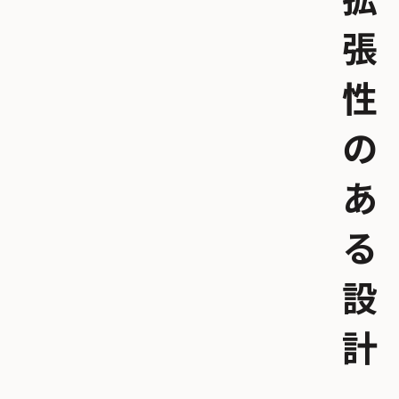
拡
張
性
の
あ
る
設
計