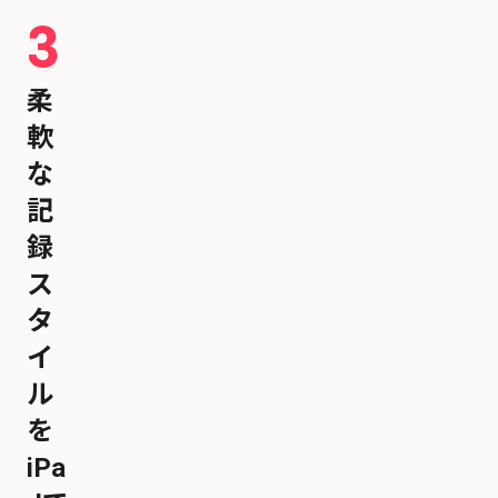
3
柔
軟
な
記
録
ス
タ
イ
ル
を
iPa