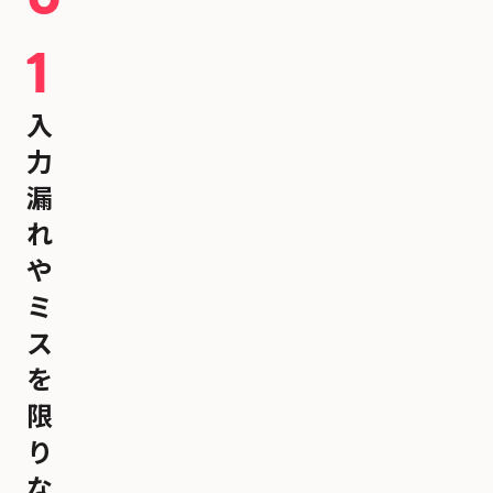
1
入
力
漏
れ
や
ミ
ス
を
限
り
な