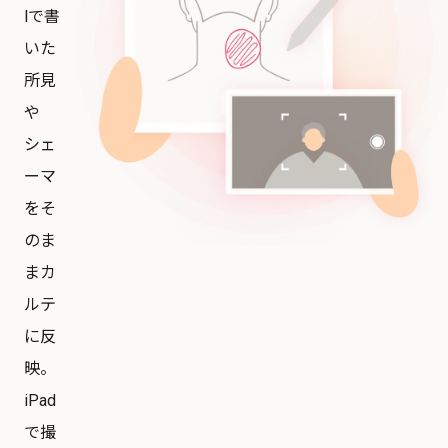
lで書
いた
所見
や
シェ
ーマ
をそ
のま
まカ
ルテ
に反
映。
iPad
で撮