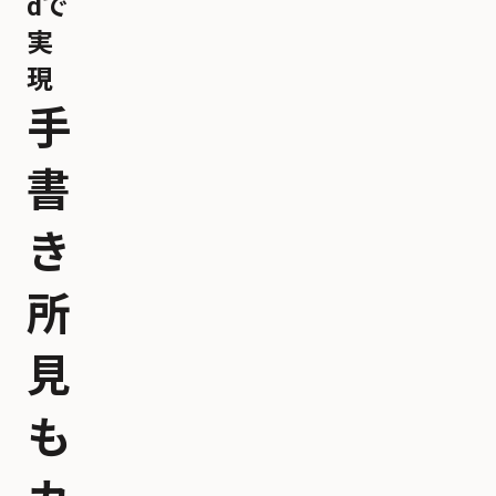
dで
実
現
手
書
き
所
見
も