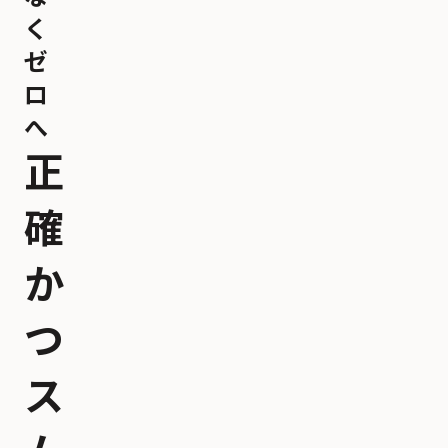
く
ゼ
ロ
へ
正
確
か
つ
ス