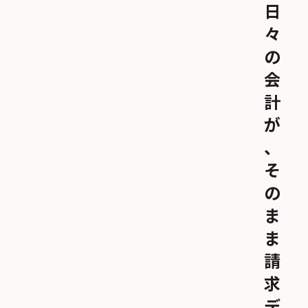
日
々
の
会
計
が
、
そ
の
ま
ま
請
求
デ