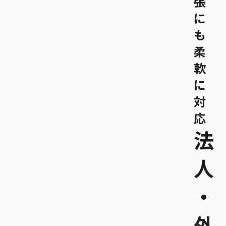
張
に
も
柔
軟
に
対
応
法
人
・