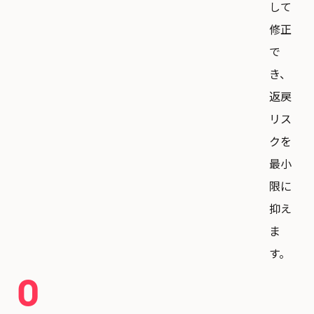
して
修正
で
き、
返戻
リス
クを
最小
限に
抑え
ま
す。
0