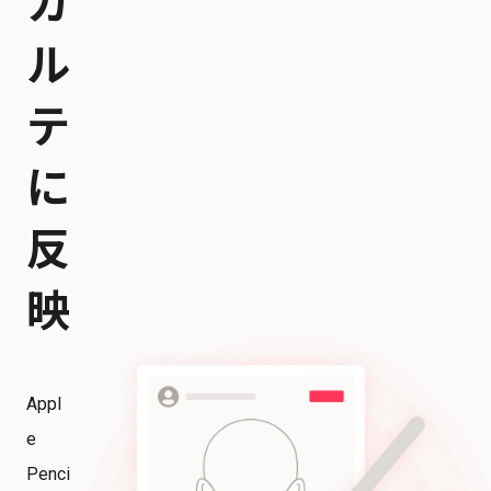
カ
ル
テ
に
反
映
Appl
e
Penci