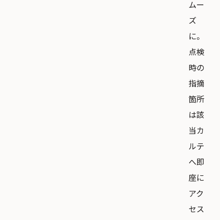
ムー
ズ
に。
点検
時の
指摘
箇所
は該
当カ
ルテ
へ即
座に
アク
セス