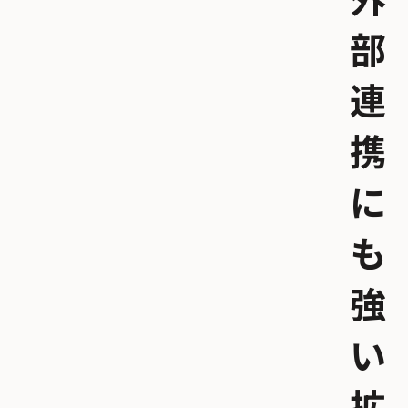
外
部
連
携
に
も
強
い