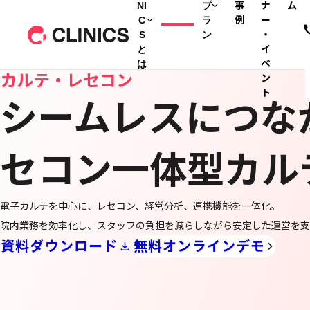
NI
プ
事
ナ
ム
C
ラ
例
ー
S
ン
・
と
イ
は
ベ
カルテ・レセコン
ン
ト
シームレスにつな
セコン一体型カル
電子カルテを中心に、レセコン、経営分析、連携機能を一体化。
院内業務を効率化し、スタッフの負担を減らしながら安定した運営を支
資料ダウンロード
無料オンラインデモ