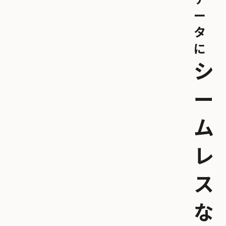
ー
タ
に
シ
ー
ム
レ
ス
な