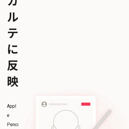
カ
ル
テ
に
反
映
Appl
e
Penci