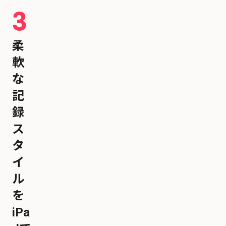
3
柔
軟
な
記
録
ス
タ
イ
ル
を
iPa