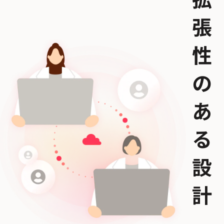
拡
張
性
の
あ
る
設
計