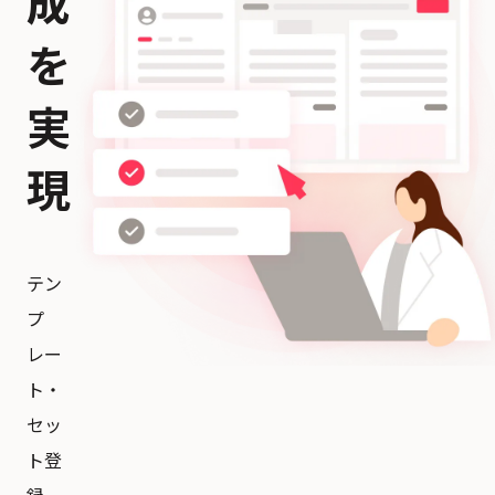
成
を
実
現
テン
プ
レー
ト・
セッ
ト登