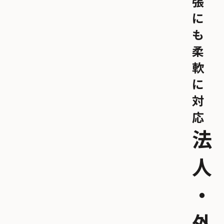
張
に
も
柔
軟
に
対
応
法
人
・