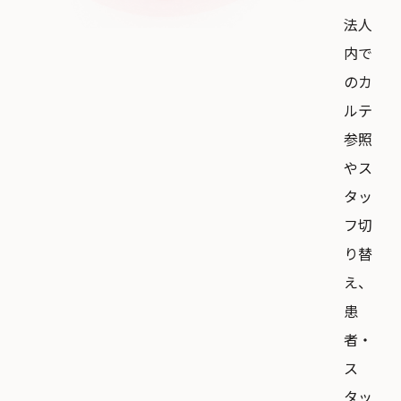
法人
内で
のカ
ルテ
参照
やス
タッ
フ切
り替
え、
患
者・
ス
タッ