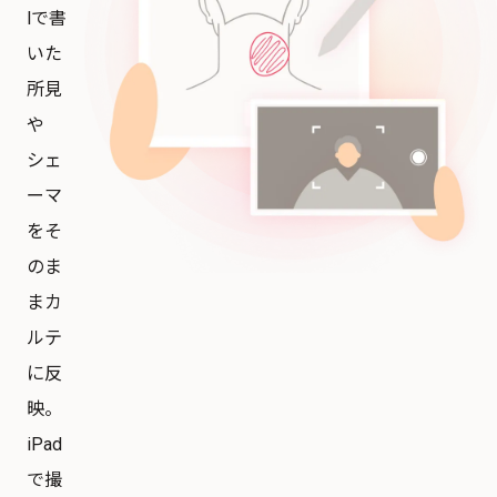
lで書
いた
所見
や
シェ
ーマ
をそ
のま
まカ
ルテ
に反
映。
iPad
で撮