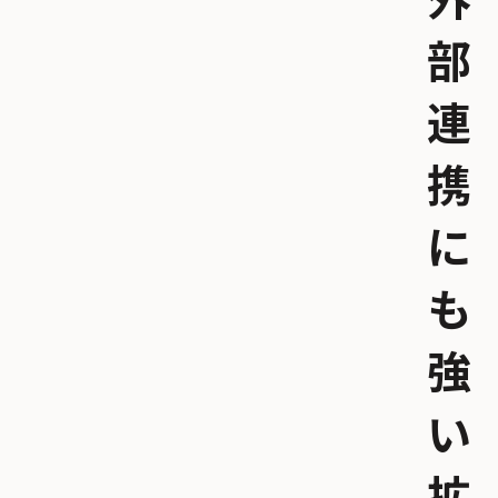
外
部
連
携
に
も
強
い