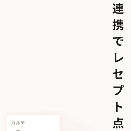
連
携
で
レ
セ
プ
ト
点