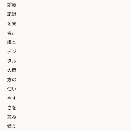
診療
記録
を実
現。
紙と
デジ
タル
の両
方の
使い
やす
さを
兼ね
備え