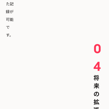
た記
録が
可能
で
す。
0
4
将
来
の
拡