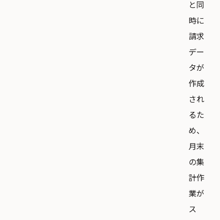
と同
時に
請求
デー
タが
作成
され
るた
め、
月末
の集
計作
業が
ス