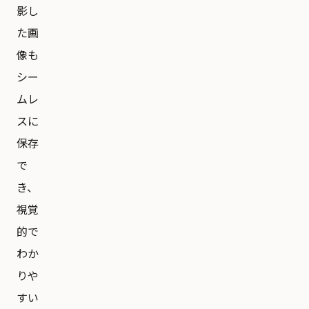
影し
た画
像も
シー
ムレ
スに
保存
で
き、
視覚
的で
わか
りや
すい