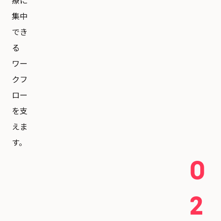
療に
集中
でき
る
ワー
クフ
ロー
を支
えま
す。
0
2