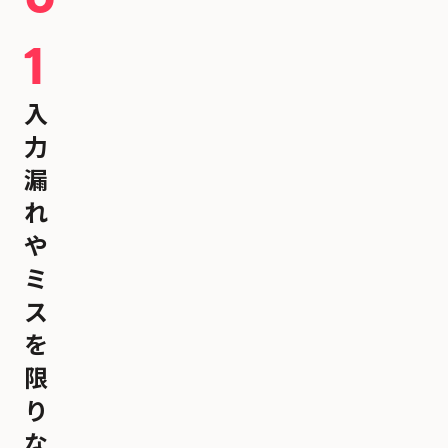
1
入
力
漏
れ
や
ミ
ス
を
限
り
な