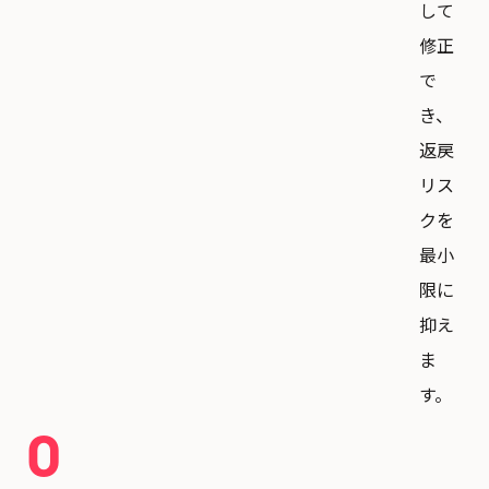
して
修正
で
き、
返戻
リス
クを
最小
限に
抑え
ま
す。
0