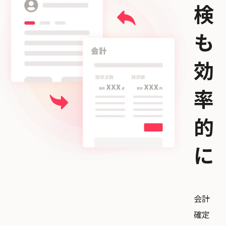
検
も
効
率
的
に
会計
確定