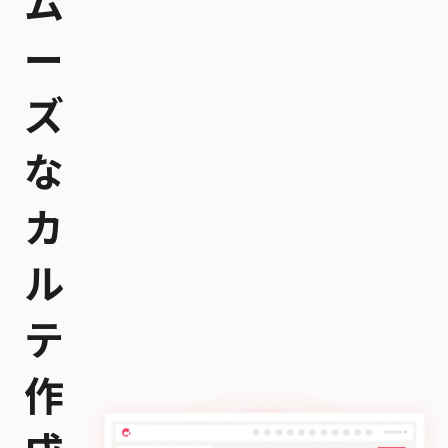
ム
ー
ズ
な
カ
ル
テ
作