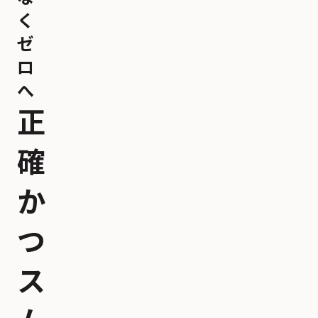
く
ゼ
ロ
へ
正
確
か
つ
ス