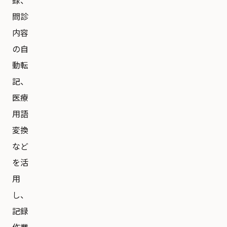
録、
問診
内容
の自
動転
記、
医療
用語
変換
など
を活
用
し、
記録