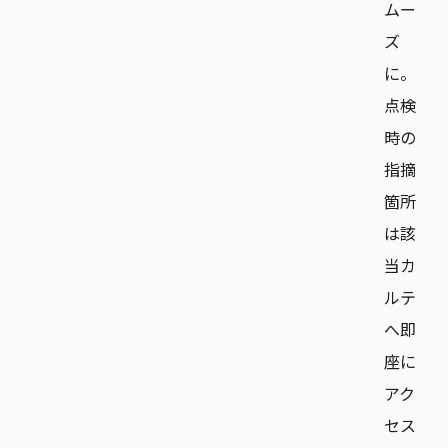
ムー
ズ
に。
点検
時の
指摘
箇所
は該
当カ
ルテ
へ即
座に
アク
セス