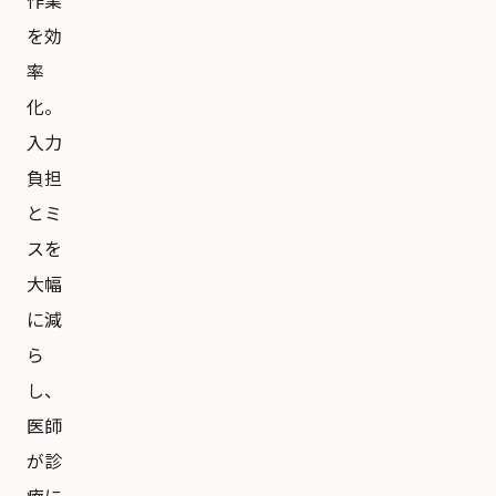
作業
を効
率
化。
入力
負担
とミ
スを
大幅
に減
ら
し、
医師
が診