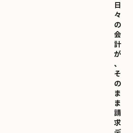
日
々
の
会
計
が
、
そ
の
ま
ま
請
求
デ