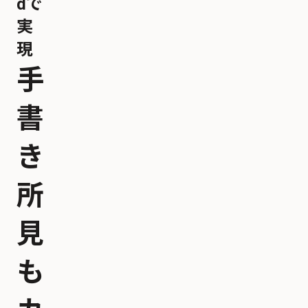
dで
実
現
手
書
き
所
見
も