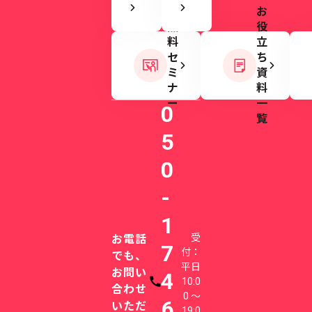
お
無
役
料
立
セ
ち
ミ
資
ナ
料
ー
一
0
覧
5
0
-
1
受
お電話
7
付：
でも、
平日
お問い
4
10:0
電話番号
合わせ
0 〜
6
いただ
19:0