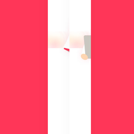
に
の
な
方
る
に
操
向
作
け
性
て、
や
導
機
入
能
の
を
メ
、
リ
実
ッ
際
ト
の
や
画
機
面
能
で
、
チ
活
ェ
用
ッ
事