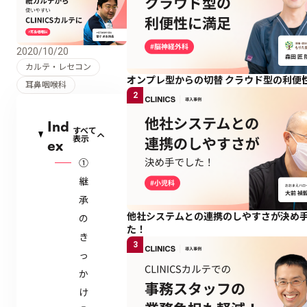
2020/10/20
カルテ・レセコン
オンプレ型からの切替 クラウド型の利便
耳鼻咽喉科
2
Ind
すべて
表示
ex
①
継
承
他社システムとの連携のしやすさが決め
の
た！
き
3
っ
か
け