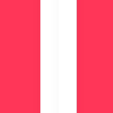
て
わ
み
か
ま
る
せ
！
ん
資
か
？
料
ダ
ウ
ン
ロ
ー
ド
検
討
気
中