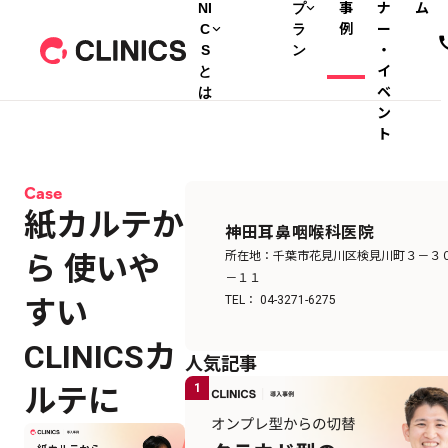
NI
プ
事
ナ
ム
C
ラ
例
ー
S
ン
・
と
イ
は
ベ
ン
ト
Case
紙カルテか
神田耳鼻咽喉科医院
所在地：千葉市花見川区検見川町３－３
ら 使いや
－１１
TEL： 04-3271-6275
すい
CLINICSカ
人気記事
1
ルテに