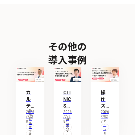
その他の
導入事例
カ
CLI
操
ル
NIC
作
テ
Sで
ス
か
切
2026
実
2026
ピ
2026
カ
か
/7/2
/7/2
/7/2
ル
替
現
ー
り
カ
カ
経
テ
8
8
7
つ
ル
ル
で
し
ド
営
・
け
テ
テ
分
レ
駐
支
た
が
・
・
析
セ
経