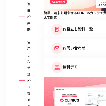
理
由
簡単に端末を増やせるCLINICSカルテで
④
えて開業
実
お役立ち資料一覧
際
に
使
お問い合わせ
用
し
た
無料デモ
感
想
⑤
今
後
メ