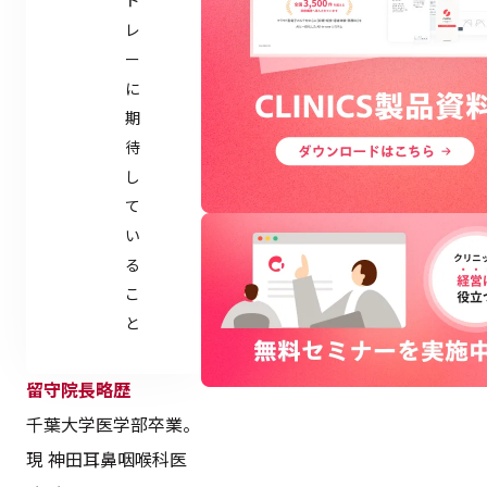
ド
レ
ー
に
期
待
し
て
い
る
こ
と
留守院長略歴
千葉大学医学部卒業。
現 神田耳鼻咽喉科医