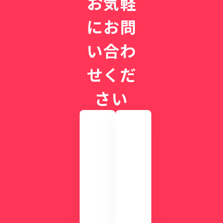
お気軽
た
社
ち
目
にお問
の
結
い合わ
論
と
せくだ
は
さい
実
際
の
画
CLI
面
NIC
を
Sが
確
す
認
ぐ
し
に