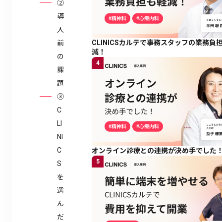
②
導
入
CLINICSカルテで事務スタッフの業務負
前
減！
の
4
課
題
③
C
LI
NI
C
オンライン診療との連携が決め手でした
5
S
を
選
ん
だ