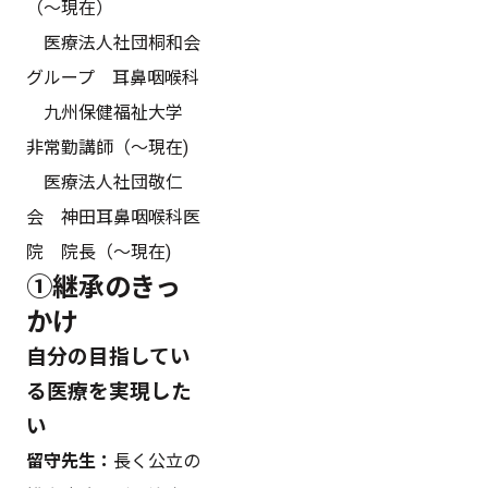
（～現在）
医療法人社団桐和会
グループ 耳鼻咽喉科
九州保健福祉大学
非常勤講師（～現在)
医療法人社団敬仁
会 神田耳鼻咽喉科医
院 院長（～現在)
①継承のきっ
かけ
自分の目指してい
る医療を実現した
い
留守先生：
長く公立の