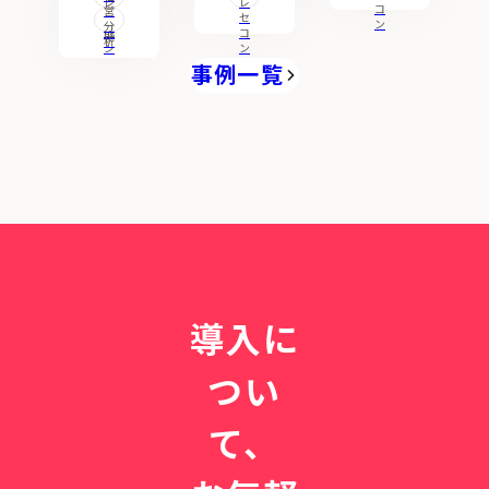
援
レ
レ
コ
車
「
圧
営
機
セ
セ
ン
分
能
コ
コ
場
患
倒
析
ン
ン
渋
者
的
事例一覧
滞
も
に
も
職
変
解
員
わ
消
も
っ
。
大
た
待
切
｜
た
に
１
せ
す
日
な
る
500
い
」
人
導入に
診
診
超
療
療
の
の
つい
所
整
秘
経
形
訣
営
外
て、
の
科
か
、4