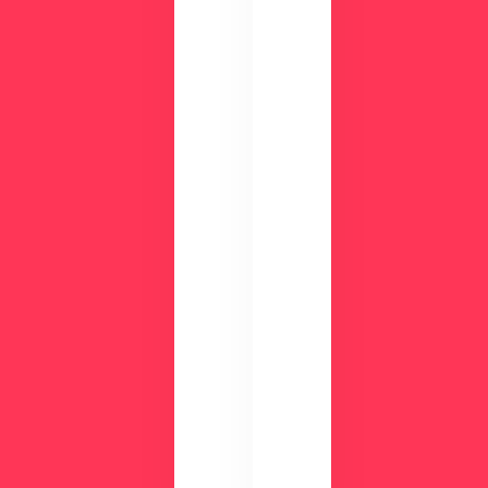
ク
例
数
が
分
わ
の
か
デ
る
モ
資
で
料
使
を
い
ご
や
用
す
意
さ
し
を
て
実
い
感
ま
で
す。
き
ま
す