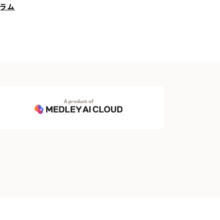
ラム
A product of