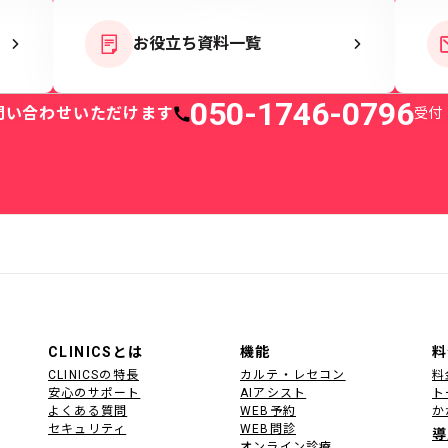
お役立ち資料一覧
050-1746-0796
問い合わせいただけます
受付：
電話番号
CLINICSとは
機能
料
CLINICSの特長
カルテ・レセコン
料
安心のサポート
AIアシスト
ト
よくある質問
WEB予約
か
セキュリティ
WEB問診
導
オンライン診療