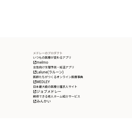
メドレーのプロダクト
いつもの医療が変わるアプリ
melmo
女性向け生理予測・妊活アプリ
Lalune(ラルーン)
医師たちがつくるオンライン医療事典
MEDLEY
日本最大級の医療介護求人サイト
ジョブメドレー
納得できる老人ホーム紹介サービス
みんかい