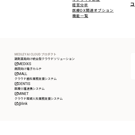
コ
経営分析
医療DX関連オプション
機能一覧
MEDLEY AI CLOUD プロダクト
調剤薬局向け統合型クラウドソリューション
MEDIXS
病院向け電子カルテ
MALL
クラウド歯科業務支援システム
DENTIS
医療介護連携システム
MINET
クラウド産婦人科業務支援システム
@link