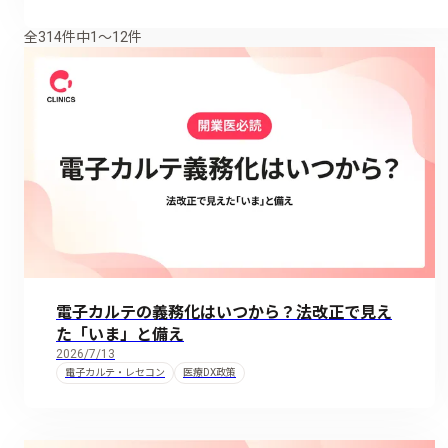
全314件中1〜12件
電子カルテの義務化はいつから？法改正で見え
た「いま」と備え
2026/7/13
電子カルテ・レセコン
医療DX政策