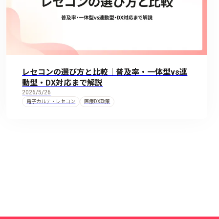
レセコンの選び方と比較｜普及率・一体型vs連
動型・DX対応まで解説
2026/5/26
電子カルテ・レセコン
医療DX政策