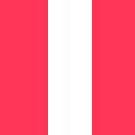
画
CLI
面
NIC
を
Sが
確
す
認
ぐ
し
に
て
わ
み
か
ま
る
せ
！
ん
資
か
？
料
ダ
ウ
ン
ロ
ー