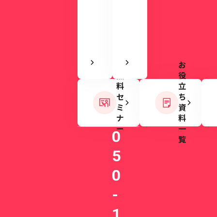
感
ま
で
す。
き
ま
す
お
無
役
料
立
セ
ち
ミ
資
ナ
料
ー
一
0
覧
5
0
-
1