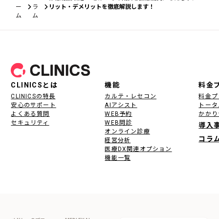
ー
ラ
リット・デメリットを徹底解説します！
ム
ム
フッター
CLINICSとは
機能
料金
CLINICSの特長
カルテ・レセコン
料金プ
安心のサポート
AIアシスト
トータ
よくある質問
WEB予約
かかり
セキュリティ
WEB問診
導入
オンライン診療
コラ
経営分析
医療DX関連オプション
機能一覧