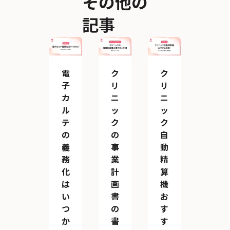
その他の
記事
電
ク
ク
子
リ
リ
カ
ニ
ニ
ル
ッ
ッ
テ
ク
ク
の
の
自
義
事
動
務
業
精
化
計
算
は
画
機
い
書
お
つ
の
す
か
書
す