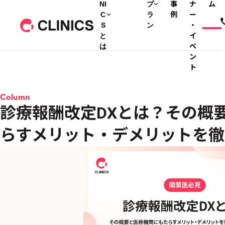
NI
プ
事
ナ
ム
C
ラ
例
ー
S
ン
・
と
イ
は
ベ
ン
ト
Column
診療報酬改定DXとは？その概
らすメリット・デメリットを徹