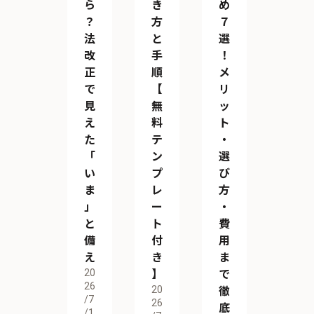
ら
き
め
？
方
７
法
と
選
改
手
！
正
順
メ
で
【
リ
見
無
ッ
え
料
ト
た
テ
・
「
ン
選
い
プ
び
ま
レ
方
」
ー
・
と
ト
費
備
付
用
え
き
ま
20
】
で
26
20
徹
/7
26
底
/1