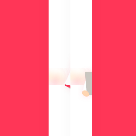
ド
検
討
気
中
に
の
な
方
る
に
操
向
作
け
性
て、
や
導
機
入
能
の
を
メ
、
リ
実
ッ
際
ト
の
や
画
機