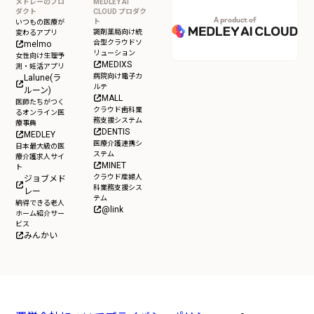
メドレーのプロ
MEDLEY AI
ダクト
CLOUD プロダク
A product of
ト
いつもの医療が
調剤薬局向け統
変わるアプリ
合型クラウドソ
melmo
リューション
女性向け生理予
MEDIXS
測・妊活アプリ
病院向け電子カ
Lalune(ラ
ルテ
ルーン)
MALL
医師たちがつく
クラウド歯科業
るオンライン医
務支援システム
療事典
DENTIS
MEDLEY
医療介護連携シ
日本最大級の医
ステム
療介護求人サイ
MINET
ト
クラウド産婦人
ジョブメド
科業務支援シス
レー
テム
納得できる老人
@link
ホーム紹介サー
ビス
みんかい