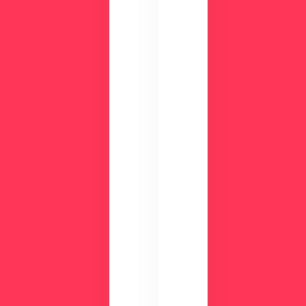
面
能
で
、
チ
活
ェ
用
ッ
事
ク
例
数
が
分
わ
の
か
デ
る
モ
資
で
料
使
を
い
ご
や
用
す
意
さ
し
を
て
実
い