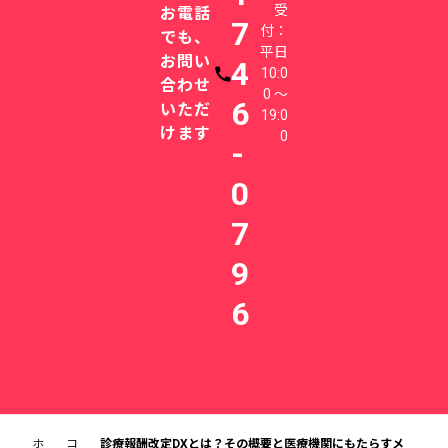
受
お電話
7
付：
でも、
平日
お問い
4
10:0
電話番号
合わせ
0 〜
6
いただ
19:0
けます
0
-
0
7
9
6
ホ
コ
診療報酬改定DXとは？その概要と医療機関にもたらすメ